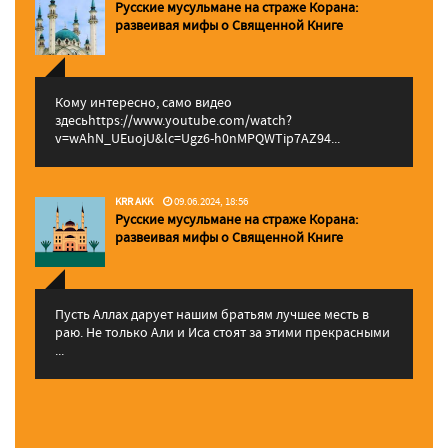
Русские мусульмане на страже Корана:
pазвеивая мифы о Священной Книге
Кому интересно, само видео
здесьhttps://www.youtube.com/watch?
v=wAhN_UEuojU&lc=Ugz6-h0nMPQWTip7AZ94...
KRR AKK
09.06.2024, 18:56
Русские мусульмане на страже Корана:
pазвеивая мифы о Священной Книге
Пусть Аллах дарует нашим братьям лучшее месть в
раю. Не только Али и Иса стоят за этими прекрасными
...