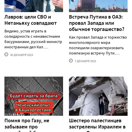
Лавров: цели СВО и
Встреча Путина в ОАЭ:
Нетаньяху совпадают
провал Запада или
обычное торгашество?
Видимо, устав играть в
солидарность с ненавистными
Как провал Запада и торжество
басурманами, русский министр
многополярного мира
иностранных дел Кал......
поспешили охарактеризовать
помпезную встречу Пути......
30 ДЕКАБРЯ'2023
7 ДЕКАБРЯ'2023
Помня про Газу, не
Шестеро палестинцев
забываем про
застрелены Израилем в