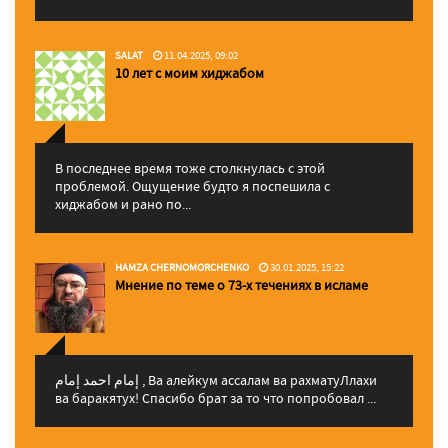
SALAT
11.04.2025, 09:02
10 лет с моим хиджабом
В последнее время тоже столкнулась с этой
проблемой. Ощущение будто я поспешила с
хиджабом и рано по...
HAMZA CHERNOMORCHENKO
30.01.2025, 15:22
Мнение по теме о 73-х течениях в исламе
إمام احمد إمام , Ва алейкум ассалам ва рахматуЛлахи
ва баракятух! Спасибо брат за то что попробовал ...