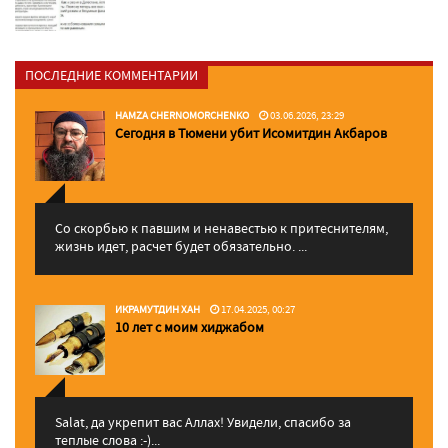
ПОСЛЕДНИЕ КОММЕНТАРИИ
HAMZA CHERNOMORCHENKO
03.06.2026, 23:29
Сегодня в Тюмени убит Исомитдин Акбаров
Со скорбью к павшим и ненавестью к притеснителям,
жизнь идет, расчет будет обязательно. ...
ИКРАМУТДИН ХАН
17.04.2025, 00:27
10 лет с моим хиджабом
Salat, да укрепит вас Аллаx! Увидели, спасибо за
теплые слова :-)...