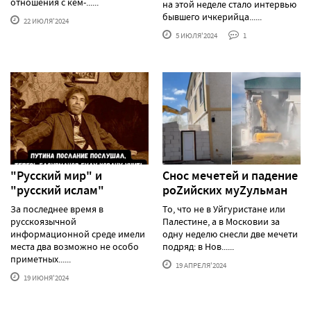
отношения с кем-......
на этой неделе стало интервью
бывшего ичкерийца......
22 ИЮЛЯ'2024
5 ИЮЛЯ'2024
1
"Русский мир" и
Снос мечетей и падение
"русский ислам"
роZийских муZульман
За последнее время в
То, что не в Уйгуристане или
русскоязычной
Палестине, а в Московии за
информационной среде имели
одну неделю снесли две мечети
места два возможно не особо
подряд: в Нов......
приметных......
19 АПРЕЛЯ'2024
19 ИЮНЯ'2024