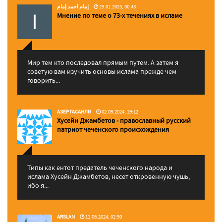
إمام احمد إمام
29.01.2025, 00:43
Мнение по теме о 73-х течениях в исламе
Мир тем кто последовал прямым путем. А затем я
советую вам изучить основы ислама прежде чем
говорить...
АЗЕР ГАСАНЛИ
02.09.2024, 19:12
Хусейн Джамбетов - православный русский
патриот чеченского происхождения
Типы как ентот предатель чеченского народа и
ислама Хусейн Джамбетов, несет откровенную чушь,
ибо я...
ARSLAN
11.06.2024, 02:50