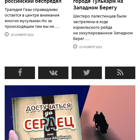
российский беспредел
городе Тулькарм на
Западном Берегу
Трагедия Газы справедливо
остается в центре внимания
Шестеро палестинцев были
многих мусульман.Но за
застрелены в ходе
происходящим там мы не......
израильского рейда
на оккупированном Западном
25 НОЯБРЯ'2023
Берег......
23 НОЯБРЯ'2023