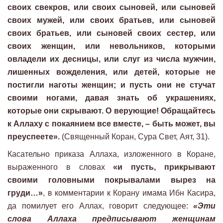
своих свекров, или своих сыновей, или сыновей
своих мужей, или своих братьев, или сыновей
своих братьев, или сыновей своих сестер, или
своих женщин, или невольников, которыми
овладели их десницы, или слуг из числа мужчин,
лишенных вожделения, или детей, которые не
постигли наготы женщин; и пусть они не стучат
своими ногами, давая знать об украшениях,
которые они скрывают. О верующие! Обращайтесь
к Аллаху с покаянием все вместе, – быть может, вы
преуспеете».
(Священный Коран, Сура Свет, Аят, 31).
Касательно приказа Аллаха, изложенного в Коране,
выраженного в словах
«и пусть, прикрывают
своими головными покрывалами вырез на
груди…»
, в комментарии к Корану имама Ибн Касира,
да помилует его Аллах, говорит следующее:
«Эти
слова Аллаха предписывают женщинам