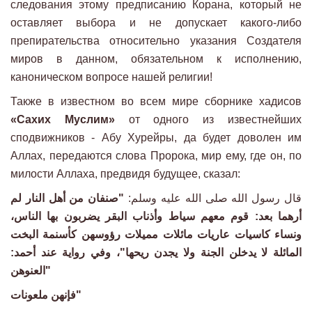
следования этому предписанию Корана, который не
оставляет выбора и не допускает какого-либо
препирательства относительно указания Создателя
миров в данном, обязательном к исполнению,
каноническом вопросе нашей религии!
Также в известном во всем мире сборнике хадисов
«Сахих Муслим»
от одного из известнейших
сподвижников - Абу Хурейры, да будет доволен им
Аллах, передаются слова Пророка, мир ему, где он, по
милости Аллаха, предвидя будущее, сказал:
قال رسول الله صلى الله عليه وسلم:
"صنفان من أهل النار لم
أرهما بعد: قوم معهم سياط وأذناب البقر يضربون بها الناس،
ونساء كاسيات عاريات مائلات مميلات رؤوسهن كأسنمة البخت
المائلة لا يدخلن الجنة ولا يجدن ريحها"، وفي رواية عند أحمد:
"العنوهن
فإنهن ملعونات"