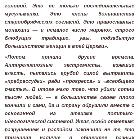
головой. Это не только последовательные
мусульманки. Это члены большинства
старообрядческих согласий. Это православные
монахини — и немалое число мирянок, строго
блюдущих традицию, увы, подзабытую
большинством женщин в моей Церкви».
«Потом пришли другие времена.
Антирелигиозные экстремисты, взявшие
власть, пытались грубой силой вытравить
«предрассудки» ради «прогресса» и «всеобщего
счастья». В итоге мало того, что убили сотни
тысяч людей, — в большинстве своем плохо
кончили и сами, да и страну обрушили вместе с
основанной на атеизме политико-
идеологической системой. Итак, особо отметим:
разрушением и распадом закончили не те, кто
признавал наличие в обществе разных