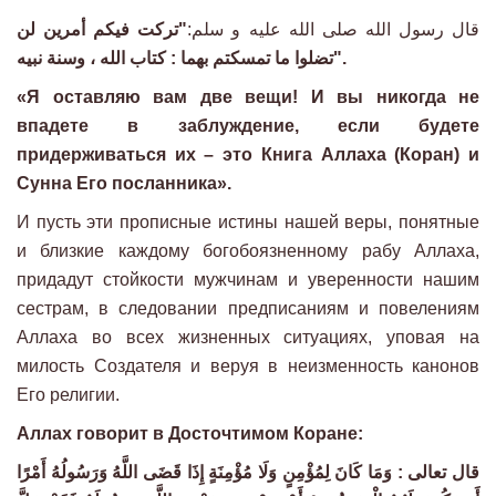
قال رسول الله صلى الله عليه و سلم:
"تركت فيكم أمرين لن
تضلوا ما تمسكتم بهما : كتاب الله ، وسنة نبيه".
«Я оставляю вам две вещи! И вы никогда не
впадете в заблуждение, если будете
придерживаться их – это Книга Аллаха (Коран) и
Сунна Его посланника».
И пусть эти прописные истины нашей веры, понятные
и близкие каждому богобоязненному рабу Аллаха,
придадут стойкости мужчинам и уверенности нашим
сестрам, в следовании предписаниям и повелениям
Аллаха во всех жизненных ситуациях, уповая на
милость Создателя и веруя в неизменность канонов
Его религии.
Аллах говорит в Досточтимом Коране:
قال تعالى : وَمَا كَانَ لِمُؤْمِنٍ وَلَا مُؤْمِنَةٍ إِذَا قَضَى اللَّهُ وَرَسُولُهُ أَمْرًا