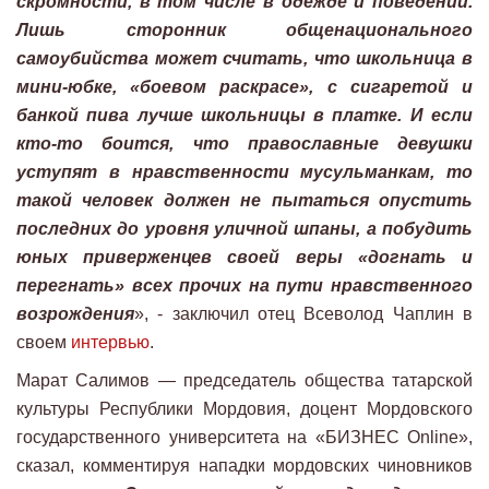
скромности, в том числе в одежде и поведении.
Лишь сторонник общенационального
самоубийства может считать, что школьница в
мини-юбке, «боевом раскрасе», с сигаретой и
банкой пива лучше школьницы в платке. И если
кто-то боится, что православные девушки
уступят в нравственности мусульманкам, то
такой человек должен не пытаться опустить
последних до уровня уличной шпаны, а побудить
юных приверженцев своей веры «догнать и
перегнать» всех прочих на пути нравственного
возрождения
», - заключил отец Всеволод Чаплин в
своем
интервью
.
Марат Салимов — председатель общества татарской
культуры Республики Мордовия, доцент Мордовского
государственного университета на «БИЗНЕС Online»,
сказал, комментируя нападки мордовских чиновников