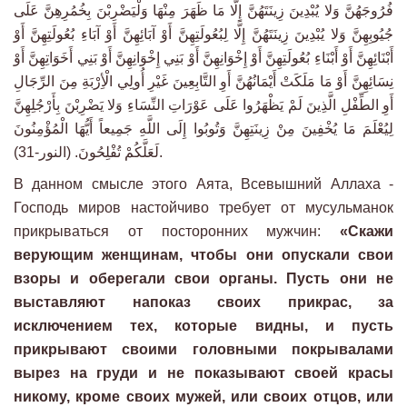
فُرُوجَهُنَّ وَلا يُبْدِينَ زِينَتَهُنَّ إِلَّا مَا ظَهَرَ مِنْهَا وَلْيَضْرِبْنَ بِخُمُرِهِنَّ عَلَى
جُيُوبِهِنَّ وَلا يُبْدِينَ زِينَتَهُنَّ إِلَّا لِبُعُولَتِهِنَّ أَوْ آبَائِهِنَّ أَوْ آبَاءِ بُعُولَتِهِنَّ أَوْ
أَبْنَائِهِنَّ أَوْ أَبْنَاءِ بُعُولَتِهِنَّ أَوْ إِخْوَانِهِنَّ أَوْ بَنِي إِخْوَانِهِنَّ أَوْ بَنِي أَخَوَاتِهِنَّ أَوْ
نِسَائِهِنَّ أَوْ مَا مَلَكَتْ أَيْمَانُهُنَّ أَوِ التَّابِعِينَ غَيْرِ أُولِي الْأِرْبَةِ مِنَ الرِّجَالِ
أَوِ الطِّفْلِ الَّذِينَ لَمْ يَظْهَرُوا عَلَى عَوْرَاتِ النِّسَاءِ وَلا يَضْرِبْنَ بِأَرْجُلِهِنَّ
لِيُعْلَمَ مَا يُخْفِينَ مِنْ زِينَتِهِنَّ وَتُوبُوا إِلَى اللَّهِ جَمِيعاً أَيُّهَا الْمُؤْمِنُونَ
لَعَلَّكُمْ تُفْلِحُونَ. (النور-31).
В данном смысле этого Аята, Всевышний Аллаха -
Господь миров настойчиво требует от мусульманок
прикрываться от посторонних мужчин:
«Скажи
верующим женщинам, чтобы они опускали свои
взоры и оберегали свои органы. Пусть они не
выставляют напоказ своих прикрас, за
исключением тех, которые видны, и пусть
прикрывают своими головными покрывалами
вырез на груди и не показывают своей красы
никому, кроме своих мужей, или своих отцов, или