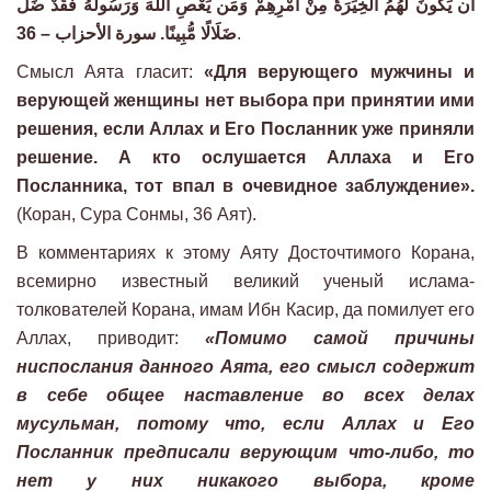
أَن يَكُونَ لَهُمُ الْخِيَرَةُ مِنْ أَمْرِهِمْ وَمَن يَعْصِ اللَّهَ وَرَسُولَهُ فَقَدْ ضَلَّ
ضَلَالًا مُّبِينًا. سورة الأحزاب – 36
.
Смысл Аята гласит:
«Для верующего мужчины и
верующей женщины нет выбора при принятии ими
решения, если Аллах и Его Посланник уже приняли
решение. А кто ослушается Аллаха и Его
Посланника, тот впал в очевидное заблуждение».
(Коран, Сура Сонмы, 36 Аят).
В комментариях к этому Аяту Досточтимого Корана,
всемирно известный великий ученый ислама-
толкователей Корана, имам Ибн Касир, да помилует его
Аллах, приводит:
«Помимо самой причины
ниспослания данного Аята, его смысл содержит
в себе общее наставление во всех делах
мусульман, потому что, если Аллах и Его
Посланник предписали верующим что-либо, то
нет у них никакого выбора, кроме