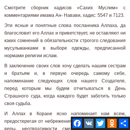
Смотрите сборник хадисов «Сахих Муслим» с
комментариями имама Ан- Навави, хадис: 5547 и 7123.
Эти ясные и понятные слова посланника Аллаха, да
благословит его Аллах и приветствует, не оставляют ни
каких сомнений в обязательности строгого следования
мусульманками в выборе одежды, предписанной
нормами религии ислам.
В заключение своих слов хочу сделать нашим сестрам
и братьям и, в первую очередь самому себе,
напоминание следующих слов нашего Создателя,
перед которым мы будем отчитываться в День
Страшного суда, когда каждого будет заботить только
своя судьба.
И Аллах в Коране ясно напоминает нам всем,
Facebook
VK
Twitter
Odnokla
предостерегая от небрежения в вопросах сохранения
веры, неотвратимости смерти и Суда в День