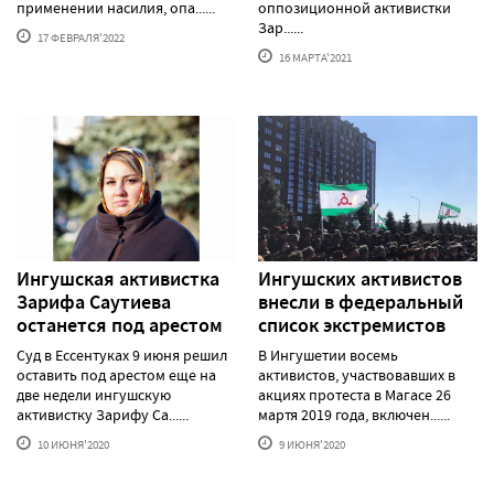
применении насилия, опа......
оппозиционной активистки
Зар......
17 ФЕВРАЛЯ'2022
16 МАРТА'2021
Ингушская активистка
Ингушских активистов
Зарифа Саутиева
внесли в федеральный
останется под арестом
список экстремистов
Суд в Ессентуках 9 июня решил
В Ингушетии восемь
оставить под арестом еще на
активистов, участвовавших в
две недели ингушскую
акциях протеста в Магасе 26
активистку Зарифу Са......
мартя 2019 года, включен......
10 ИЮНЯ'2020
9 ИЮНЯ'2020