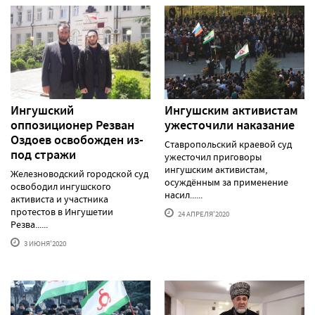
Ингушский
Ингушским активистам
оппозиционер Резван
ужесточили наказание
Оздоев освобожден из-
Ставропольский краевой суд
под стражи
ужесточил приговоры
ингушским активистам,
Железноводский городской суд
осуждённым за применение
освободил ингушского
насил......
активиста и участника
протестов в Ингушетии
24 АПРЕЛЯ'2020
Резва......
3 ИЮНЯ'2020