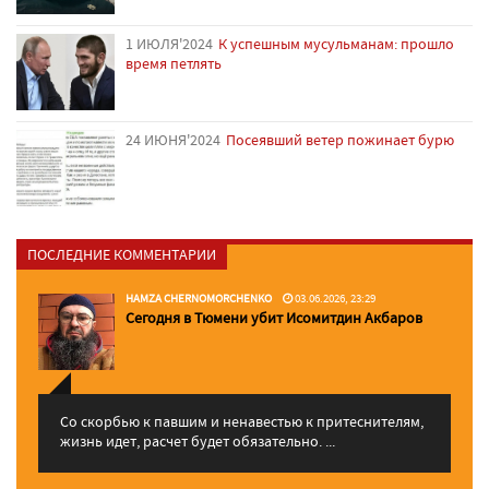
1 ИЮЛЯ'2024
К успешным мусульманам: прошло
время петлять
24 ИЮНЯ'2024
Посеявший ветер пожинает бурю
ПОСЛЕДНИЕ КОММЕНТАРИИ
HAMZA CHERNOMORCHENKO
03.06.2026, 23:29
Сегодня в Тюмени убит Исомитдин Акбаров
Со скорбью к павшим и ненавестью к притеснителям,
жизнь идет, расчет будет обязательно. ...