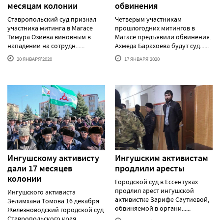
месяцам колонии
обвинения
Ставропольский суд признал
Четверым участникам
участника митинга в Магасе
прошлогодних митингов в
Тимура Озиева виновным в
Магасе предъявили обвинения.
нападении на сотрудн......
Ахмеда Барахоева будут суд......
20 ЯНВАРЯ'2020
17 ЯНВАРЯ'2020
Ингушскому активисту
Ингушским активистам
дали 17 месяцев
продлили аресты
колонии
Городской суд в Ессентуках
продлил арест ингушской
Ингушского активиста
активистке Зарифе Саутиевой,
Зелимхана Томова 16 декабря
обвиняемой в органи......
Железноводский городской суд
Ставропольского края ......