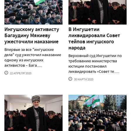
Ингушскому активисту
В Ингушетии
Багаудину Мякиеву
ликвидировали Совет
ужесточили наказание
тейпов ингушского
народа
Впервые за все "ингушские
дела" суд ужесточил наказание
Верховный суд Ингушетии по
одному из ингушских
требованию министерства
активистов – Бага......
юстиции постановил
ликвидировать «Совет те......
22 АПРЕЛЯ'2020
30 МАРТА'2020