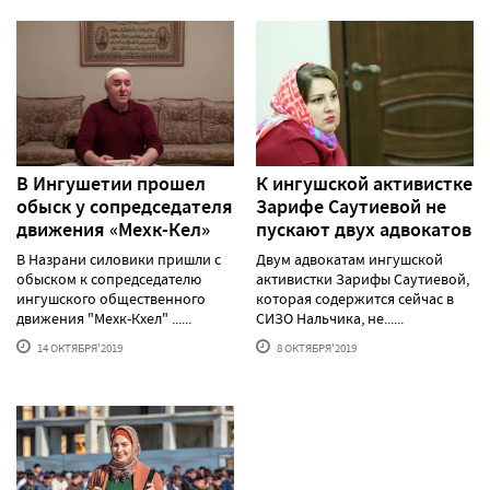
В Ингушетии прошел
К ингушской активистке
обыск у сопредседателя
Зарифе Саутиевой не
движения «Мехк-Кел»
пускают двух адвокатов
В Назрани силовики пришли с
Двум адвокатам ингушской
обыском к сопредседателю
активистки Зарифы Саутиевой,
ингушского общественного
которая содержится сейчас в
движения "Мехк-Кхел" ......
СИЗО Нальчика, не......
14 ОКТЯБРЯ'2019
8 ОКТЯБРЯ'2019