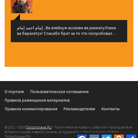
إمام احمد إمام , Ва алейкум ассалам ва рахматуЛлахи
ва баракятух! Спасибо брат за то что попробовал ...
О портале
Пользовательское соглашение
Правила размещения материалов
Правила комментирования
Рекламодателям
Контакты
© 2011 - 2026
ГолосИслама.RU
- Политические новости, события и происшествия
в России и мире, новости ислама, от мусульман и для мусульман – всё это
ГолосИслама.RU!
Facebook
VK
Twitter
Odnokla