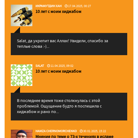
ИКРАМУТДИН ХАН
17.04.2025, 00:27
10 лет с моим хиджабом
Salat, да укрепит вас Аллаx! Увидели, спасибо за
теплые слова :-)...
SALAT
11.04.2025, 09:02
10 лет с моим хиджабом
В последнее время тоже столкнулась с этой
проблемой. Ощущение будто я поспешила с
хиджабом и рано по...
HAMZA CHERNOMORCHENKO
30.01.2025, 15:22
Мнение по теме о 73-х течениях в исламе