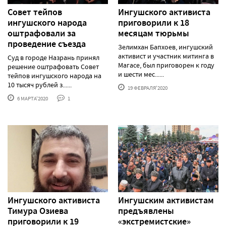
Совет тейпов
Ингушского активиста
ингушского народа
приговорили к 18
оштрафовали за
месяцам тюрьмы
проведение съезда
Зелимхан Бапхоев, ингушский
активист и участник митинга в
Суд в городе Назрань принял
Магасе, был приговорен к году
решение оштрафовать Совет
и шести мес......
тейпов ингушского народа на
10 тысяч рублей з......
19 ФЕВРАЛЯ'2020
6 МАРТА'2020
1
Ингушского активиста
Ингушским активистам
Тимура Озиева
предъявлены
приговорили к 19
«экстремистские»