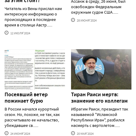
за этим стоит?
Ассанж в среду, 26 июня, был
освобожден Федеральным
Читатель из Вены прислал нам
окружным судом США......
интересную информацию о
происходящих в последнее
28 ИЮНЯ'2024
время в столице Австр......
12 ИЮЛЯ'2024
Посеявший ветер
Тиран Раиси мертв:
пожинает бурю
знамение его коллегам
В России начался курортный
Ибрагим Раиси, президент так
сезон. Но, похоже, не так, как
называемой "Исламской
рассчитывало ее начальство,
Республики Иран", разбился
убеждавшее св......
насмерть с вертолетом......
24 ИЮНЯ'2024
20 МАЯ'2024