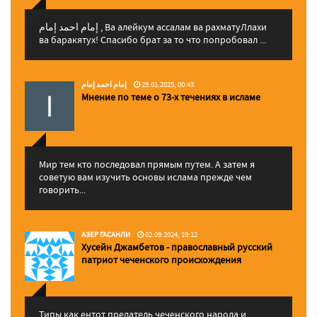
إمام احمد إمام , Ва алейкум ассалам ва рахматуЛлахи
ва баракятух! Спасибо брат за то что попробовал ...
إمام احمد إمام
29.01.2025, 00:43
Мнение по теме о 73-х течениях в исламе
Мир тем кто последовал прямым путем. А затем я
советую вам изучить основы ислама прежде чем
говорить...
АЗЕР ГАСАНЛИ
02.09.2024, 19:12
Хусейн Джамбетов - православный русский
патриот чеченского происхождения
Типы как ентот предатель чеченского народа и