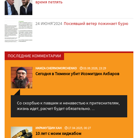
время петлять
24 ИЮНЯ'2024
Посеявший ветер пожинает бурю
ПОСЛЕДНИЕ КОММЕНТАРИИ
HAMZA CHERNOMORCHENKO
03.06.2026, 23:29
Сегодня в Тюмени убит Исомитдин Акбаров
Со скорбью к павшим и ненавестью к притеснителям,
жизнь идет, расчет будет обязательно. ...
ИКРАМУТДИН ХАН
17.04.2025, 00:27
10 лет с моим хиджабом