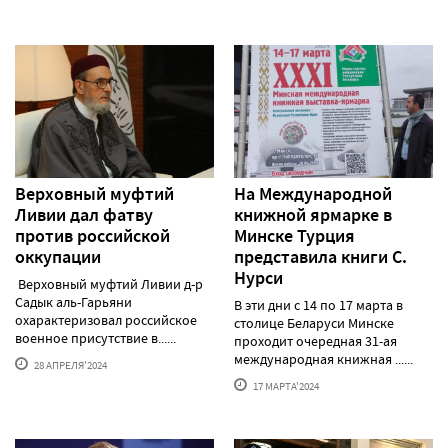
Верховный муфтий
На Международной
Ливии дал фатву
книжной ярмарке в
против российской
Минске Турция
оккупации
представила книги С.
Нурси
Верховный муфтий Ливии д-р
Садык аль-Гарьяни
В эти дни с 14 по 17 марта в
охарактеризовал российское
столице Беларуси Минске
военное присутствие в......
проходит очередная 31-ая
международная книжная ......
28 АПРЕЛЯ'2024
17 МАРТА'2024