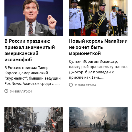
В России праздник:
Новый король Малайзии
приехал знаменитый
не хочет быть
американский
марионеткой
исламофоб
Султан Ибрагим Искандар,
наследный правитель султаната
В Россию приехал Такер
Джохор, был приведен к
Карлсон, американский
присяге как 17-й......
"журналист", бывший ведущий
Fox News. Ажиотаж среди z-......
31 ЯНВАРЯ'2024
5 ФЕВРАЛЯ'2024