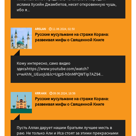
ислама Хусейн Джамбетов, несет откровенную чушь,
ибо я...
ARSLAN
11.06.2024, 02:50
Русские мусульмане на страже Корана:
pазвеивая мифы о Священной Книге
Кому интересно, само видео
здесьhttps://www.youtube.com/watch?
v=wAhN_UEuojU&lc=Ugz6-h0nMPQWTip7AZ94...
KRR AKK
09.06.2024, 18:56
Русские мусульмане на страже Корана:
pазвеивая мифы о Священной Книге
Пусть Аллах дарует нашим братьям лучшее месть в
раю. Не только Али и Иса стоят за этими прекрасными