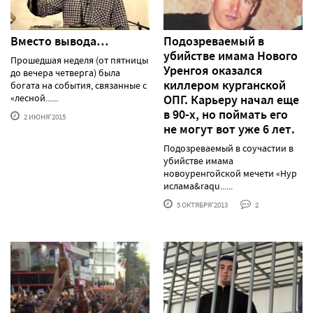
Вместо вывода…
Подозреваемый в
убийстве имама Нового
Прошедшая неделя (от пятницы
Уренгоя оказался
до вечера четверга) была
киллером курганской
богата на события, связанные с
«лесной......
ОПГ. Карьеру начал еще
в 90-х, но поймать его
2 ИЮНЯ'2015
не могут вот уже 6 лет.
Подозреваемый в соучастии в
убийстве имама
новоуренгойской мечети «Нур
ислама&raqu......
5 ОКТЯБРЯ'2013
2