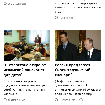
протестуют в столице страны
20 ДЕКАБРЯ'2018
Аммане против повышения цен
и......
4 ИЮНЯ'2018
В Татарстане откроют
Россия предлагает
исламский пансионат
Сирии таджикский
для детей
сценарий
В Татарстане открывают
(На фото - коллеги и
мусульманское заведение для
единомышленники) В
детей. Открытие пансионата
англоязычных СМИ обсуждается
«Ярдэм» з......
план из 7 пунктов по мир......
20 АПРЕЛЯ'2018
5 НОЯБРЯ'2015
1