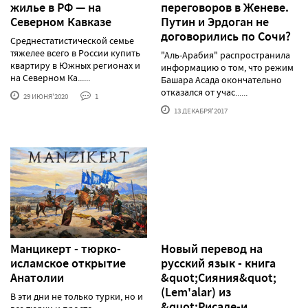
жилье в РФ — на
переговоров в Женеве.
Северном Кавказе
Путин и Эрдоган не
договорились по Сочи?
Среднестатистической семье
тяжелее всего в России купить
"Аль-Арабия" распространила
квартиру в Южных регионах и
информацию о том, что режим
на Северном Ка......
Башара Асада окончательно
отказался от учас......
29 ИЮНЯ'2020
1
13 ДЕКАБРЯ'2017
Манцикерт - тюрко-
Новый перевод на
исламское открытие
русский язык - книга
Анатолии
&quot;Сияния&quot;
(Lem'alar) из
В эти дни не только турки, но и
&quot;Рисале-и