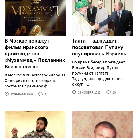
В Москве покажут
Талгат Таджуддин
фильм иранского
посоветовал Путину
производства
окупировать Израиль
«Мухаммад – Посланник
Во время беседы президент
Всевышнего»
России Владимир Путин
получил от Талгата
В Москве в кинотеатре «Каро 11
Таджуддина предложение
Октябрь» шестого февраля
оккуп......
состоится премьера ф......
23 НОЯБРЯ'2015
10
27 ЯНВАРЯ'2016
1