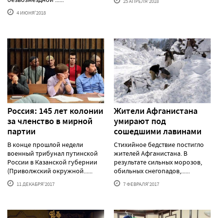
25 АПРЕЛЯ'2018
4 ИЮНЯ'2018
Россия: 145 лет колонии
Жители Афганистана
за членство в мирной
умирают под
партии
сошедшими лавинами
В конце прошлой недели
Стихийное бедствие постигло
военный трибунал путинской
жителей Афганистана. В
России в Казанской губернии
результате сильных морозов,
(Приволжский окружной......
обильных снегопадов,......
11 ДЕКАБРЯ'2017
7 ФЕВРАЛЯ'2017