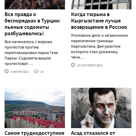
Вся правда о
Когда тюрьма в
беспорядках в Турции:
Кыргызстане лучше
пьяные содомиты
возвращения в Россию
разбушевались!
Уголовное дело о незаконном
пересечении границы
Все начиналось с мирных
Кыргызстана, фигурантом
протестов против
которого стал уроженец
перепланировки парка Гези
Чечн......
Паркы. Содомиты вышли
протестоват......
29 СЕНТЯБРЯ'2023
3 ИЮНЯ'2013
16
Самое труднодоступное
Асад отказался от