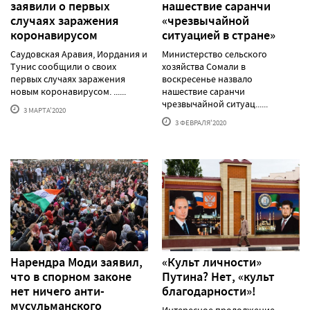
заявили о первых
нашествие саранчи
случаях заражения
«чрезвычайной
коронавирусом
ситуацией в стране»
Саудовская Аравия, Иордания и
Министерство сельского
Тунис сообщили о своих
хозяйства Сомали в
первых случаях заражения
воскресенье назвало
новым коронавирусом. ......
нашествие саранчи
чрезвычайной ситуац......
3 МАРТА'2020
3 ФЕВРАЛЯ'2020
Нарендра Моди заявил,
«Культ личности»
что в спорном законе
Путина? Нет, «культ
нет ничего анти-
благодарности»!
мусульманского
Интересное продолжение