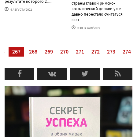
результате которого 2......
страны главой римско-
католической церкви уже
4 АВГУСТА'2022
давно перестало считаться
экст......
6 ФЕВРАЛЯ'2019
66
267
268
269
270
271
272
273
274