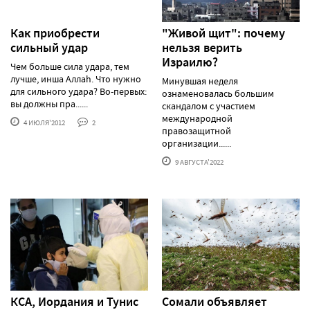
Как приобрести
"Живой щит": почему
сильный удар
нельзя верить
Израилю?
Чем больше сила удара, тем
лучше, инша Аллаh. Что нужно
Минувшая неделя
для сильного удара? Во-первых:
ознаменовалась большим
вы должны пра......
скандалом с участием
международной
4 ИЮЛЯ'2012
2
правозащитной
организации......
9 АВГУСТА'2022
КСА, Иордания и Тунис
Сомали объявляет