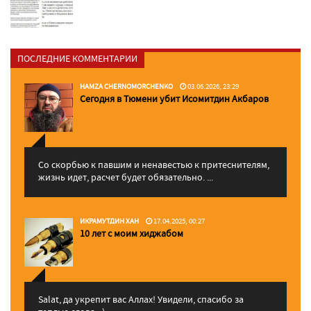
ПОСЛЕДНИЕ КОММЕНТАРИИ
HAMZA CHERNOMORCHENKO
03.06.2026, 23:29
Сегодня в Тюмени убит Исомитдин Акбаров
Со скорбью к павшим и ненавестью к притеснителям,
жизнь идет, расчет будет обязательно. ...
ИКРАМУТДИН ХАН
17.04.2025, 00:27
10 лет с моим хиджабом
Salat, да укрепит вас Аллаx! Увидели, спасибо за