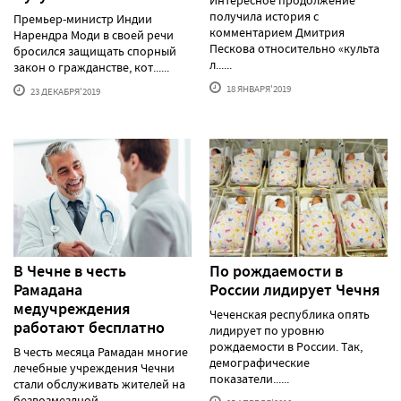
получила история с
Премьер-министр Индии
комментарием Дмитрия
Нарендра Моди в своей речи
Пескова относительно «культа
бросился защищать спорный
л......
закон о гражданстве, кот......
18 ЯНВАРЯ'2019
23 ДЕКАБРЯ'2019
В Чечне в честь
По рождаемости в
Рамадана
России лидирует Чечня
медучреждения
Чеченская республика опять
работают бесплатно
лидирует по уровню
рождаемости в России. Так,
В честь месяца Рамадан многие
демографические
лечебные учреждения Чечни
показатели......
стали обслуживать жителей на
безвозмездной ......