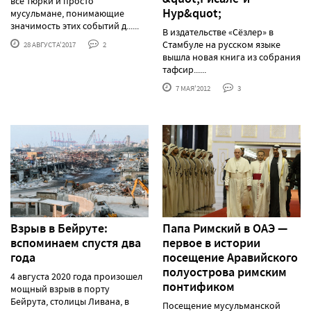
все тюрки и просто
Нур&quot;
мусульмане, понимающие
значимость этих событий д......
В издательстве «Сёзлер» в
Стамбуле на русском языке
28 АВГУСТА'2017
2
вышла новая книга из собрания
тафсир......
7 МАЯ'2012
3
Взрыв в Бейруте:
Папа Римский в ОАЭ —
вспоминаем спустя два
первое в истории
года
посещение Аравийского
полуострова римским
4 августа 2020 года произошел
понтификом
мощный взрыв в порту
Бейрута, столицы Ливана, в
Посещение мусульманской