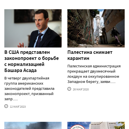
В США представлен
Палестина снимает
законопроект о борьбе
карантин
с нормализацией
Палестинская администрация
Башара Асада
прекращает двухмесячный
локдаун на оккупированном
В четверг двухпартийная
Западном берегу, заяви......
группа американских
законодателей представила
26 МАЯ'2020
законопроект, призванный
запр......
12 МАЯ'2023