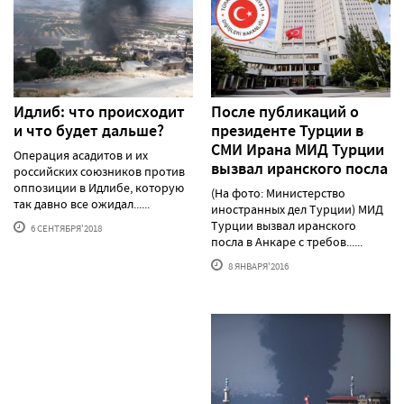
Идлиб: что происходит
После публикаций о
и что будет дальше?
президенте Турции в
СМИ Ирана МИД Турции
Операция асадитов и их
вызвал иранского посла
российских союзников против
оппозиции в Идлибе, которую
(На фото: Министерство
так давно все ожидал......
иностранных дел Турции) МИД
Турции вызвал иранского
6 СЕНТЯБРЯ'2018
посла в Анкаре с требов......
8 ЯНВАРЯ'2016