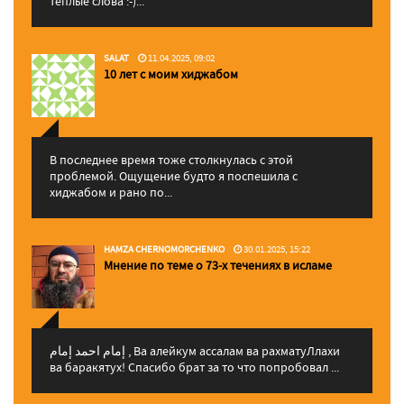
теплые слова :-)...
SALAT
11.04.2025, 09:02
10 лет с моим хиджабом
В последнее время тоже столкнулась с этой
проблемой. Ощущение будто я поспешила с
хиджабом и рано по...
HAMZA CHERNOMORCHENKO
30.01.2025, 15:22
Мнение по теме о 73-х течениях в исламе
إمام احمد إمام , Ва алейкум ассалам ва рахматуЛлахи
ва баракятух! Спасибо брат за то что попробовал ...