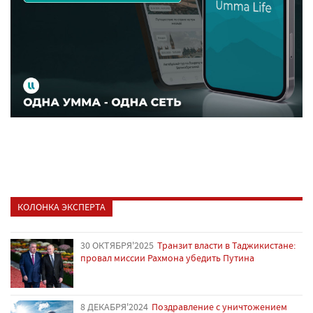
КОЛОНКА ЭКСПЕРТА
30 ОКТЯБРЯ'2025
Транзит власти в Таджикистане:
провал миссии Рахмона убедить Путина
8 ДЕКАБРЯ'2024
Поздравление с уничтожением