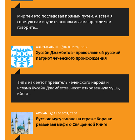
Мир тем кто последовал прямым путем. А затем я
советую вам изучить основы ислама прежде чем
говорить...
АЗЕР ГАСАНЛИ
02.09.2024, 19:12
Хусейн Джамбетов - православный русский
патриот чеченского происхождения
Типы как ентот предатель чеченского народа и
ислама Хусейн Джамбетов, несет откровенную чушь,
ибо я...
ARSLAN
11.06.2024, 02:50
Русские мусульмане на страже Корана:
pазвеивая мифы о Священной Книге