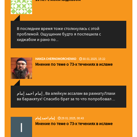
В последнее время тоже столкнулась с этой
проблемой. Ощущение будто я поспешила с
хиджабом и рано по...
HAMZA CHERNOMORCHENKO
30.01.2025, 15:22
Мнение по теме о 73-х течениях в исламе
إمام احمد إمام , Ва алейкум ассалам ва рахматуЛлахи
ва баракятух! Спасибо брат за то что попробовал ...
إمام احمد إمام
29.01.2025, 00:43
Мнение по теме о 73-х течениях в исламе