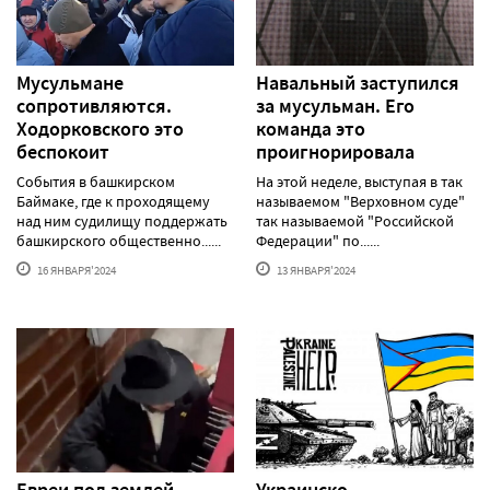
Мусульмане
Навальный заступился
сопротивляются.
за мусульман. Его
Ходорковского это
команда это
беспокоит
проигнорировала
События в башкирском
На этой неделе, выступая в так
Баймаке, где к проходящему
называемом "Верховном суде"
над ним судилищу поддержать
так называемой "Российской
башкирского общественно......
Федерации" по......
16 ЯНВАРЯ'2024
13 ЯНВАРЯ'2024