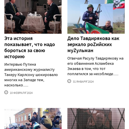
Эта история
Дело Тавдирякова как
показывает, что надо
зеркало роZийских
бороться за свою
муZульман
историю
Отвечая Расулу Тавдирякову на
его обвинения Асламбека
Интервью Путина
Эжаева в том, что тот
американскому журналисту
поплатился за несоблюде......
Такеру Карлсону шокировало
многих на Западе тем,
31 ЯНВАРЯ'2024
насколько......
10 ФЕВРАЛЯ'2024