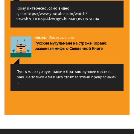
Кому интересно, само видео
здесьhttps://www.youtube.com/watch?
v=wAhN_UEuojU&lc=Ugz6-h0nMPQWTip7AZ94...
KRR AKK
09.06.2024, 18:56
Русские мусульмане на страже Корана:
pазвеивая мифы о Священной Книге
Пусть Аллах дарует нашим братьям лучшее месть в
раю. Не только Али и Иса стоят за этими прекрасными
...