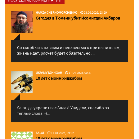
ПОСЛЕДНИЕ КОММЕНТАРИИ
HAMZA CHERNOMORCHENKO
03.06.2026, 23:29
Сегодня в Тюмени убит Исомитдин Акбаров
Со скорбью к павшим и ненавестью к притеснителям,
жизнь идет, расчет будет обязательно. ...
ИКРАМУТДИН ХАН
17.04.2025, 00:27
10 лет с моим хиджабом
Salat, да укрепит вас Аллаx! Увидели, спасибо за
теплые слова :-)...
SALAT
11.04.2025, 09:02
10 лет с моим хиджабом