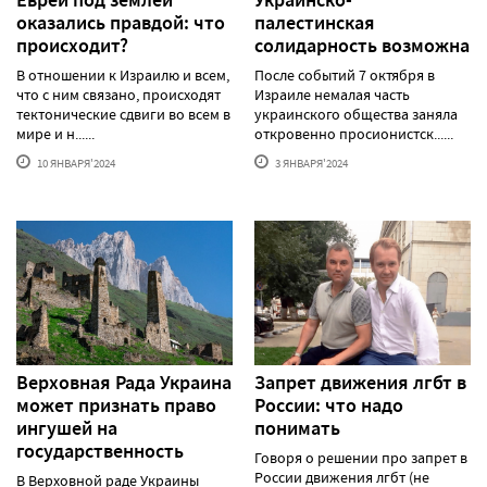
Евреи под землей
Украинско-
оказались правдой: что
палестинская
происходит?
солидарность возможна
В отношении к Израилю и всем,
После событий 7 октября в
что с ним связано, происходят
Израиле немалая часть
тектонические сдвиги во всем в
украинского общества заняла
мире и н......
откровенно просионистск......
10 ЯНВАРЯ'2024
3 ЯНВАРЯ'2024
Верховная Рада Украина
Запрет движения лгбт в
может признать право
России: что надо
ингушей на
понимать
государственность
Говоря о решении про запрет в
России движения лгбт (не
В Верховной раде Украины