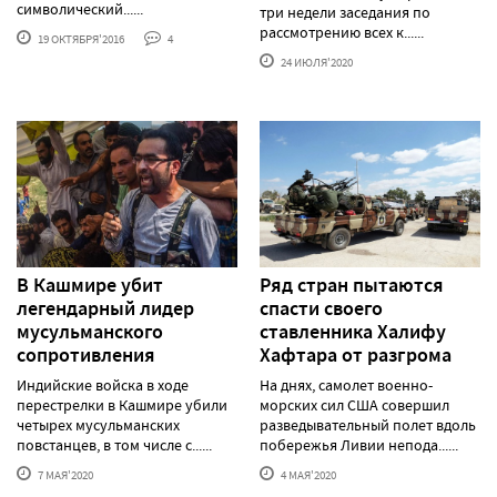
символический......
три недели заседания по
рассмотрению всех к......
19 ОКТЯБРЯ'2016
4
24 ИЮЛЯ'2020
В Кашмире убит
Ряд стран пытаются
легендарный лидер
спасти своего
мусульманского
ставленника Халифу
сопротивления
Хафтара от разгрома
Индийские войска в ходе
На днях, самолет военно-
перестрелки в Кашмире убили
морских сил США совершил
четырех мусульманских
разведывательный полет вдоль
повстанцев, в том числе с......
побережья Ливии непода......
7 МАЯ'2020
4 МАЯ'2020