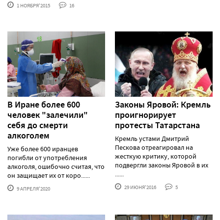
1 НОЯБРЯ'2015
16
В Иране более 600
Законы Яровой: Кремль
человек "залечили"
проигнорирует
себя до смерти
протесты Татарстана
алкоголем
Кремль устами Дмитрий
Пескова отреагировал на
Уже более 600 иранцев
жесткую критику, которой
погибли от употребления
подвергли законы Яровой в их
алкоголя, ошибочно считая, что
......
он защищает их от коро......
29 ИЮНЯ'2016
5
9 АПРЕЛЯ'2020