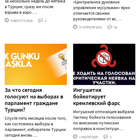
за несколько недель до мятежа
«Центральное духовное
в Турции, сразу же после
управление мусульман» ярко
взрыва в аэро......
отличается своими
руководителями от вс......
9 АВГУСТА'2016
2
27 АПРЕЛЯ'2013
52
За что сегодня
Ингушетия
голосуют на выборах в
бойкотирует
парламент граждане
кремлевский фарс
Турции?
Ингушская оппозиция выбрала
тактику бойкота голосования
Спустя пять месяцев после того,
по внесению путинских
как состоялись выборы в
поправок в конституци......
парламент, избиратели Турции
сегодня вновь......
1 ИЮЛЯ'2020
1