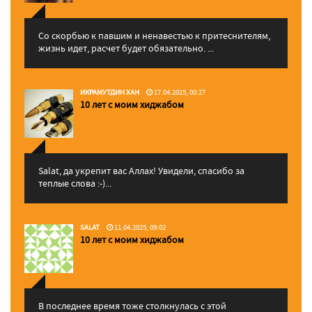
Со скорбью к павшим и ненавестью к притеснителям,
жизнь идет, расчет будет обязательно. ...
ИКРАМУТДИН ХАН
17.04.2025, 00:27
10 лет с моим хиджабом
Salat, да укрепит вас Аллаx! Увидели, спасибо за
теплые слова :-)...
SALAT
11.04.2025, 09:02
10 лет с моим хиджабом
В последнее время тоже столкнулась с этой