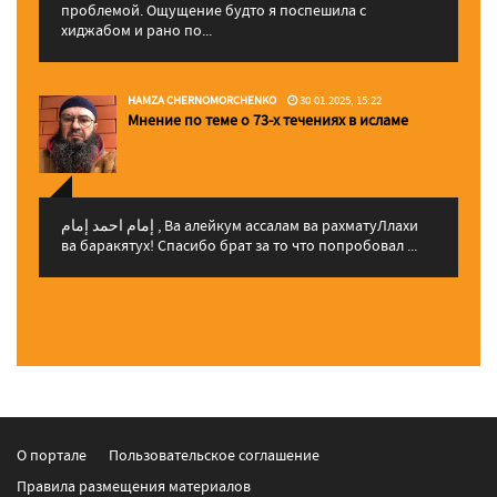
проблемой. Ощущение будто я поспешила с
хиджабом и рано по...
HAMZA CHERNOMORCHENKO
30.01.2025, 15:22
Мнение по теме о 73-х течениях в исламе
إمام احمد إمام , Ва алейкум ассалам ва рахматуЛлахи
ва баракятух! Спасибо брат за то что попробовал ...
О портале
Пользовательское соглашение
Правила размещения материалов