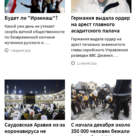
Будет ли "Иракнаш"?
Германия выдала ордер
на арест главного
Какой уже день не утихает
асадитского палача
скорбь ватной общественности
по безвременной кончине
Германия выдала ордер на
мученика русского и ......
арест печально знаменитого
главы сирийского Управления
7 ЯНВАРЯ'2020
разведки ВВС Джамил......
11 ИЮНЯ'2018
Саудовская Аравия из-за
С начала декабря около
коронавируса не
350 000 человек бежали