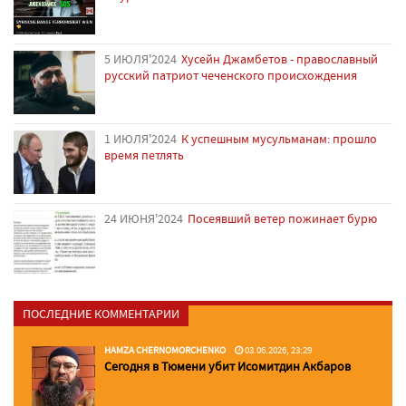
5 ИЮЛЯ'2024
Хусейн Джамбетов - православный
русский патриот чеченского происхождения
1 ИЮЛЯ'2024
К успешным мусульманам: прошло
время петлять
24 ИЮНЯ'2024
Посеявший ветер пожинает бурю
ПОСЛЕДНИЕ КОММЕНТАРИИ
HAMZA CHERNOMORCHENKO
03.06.2026, 23:29
Сегодня в Тюмени убит Исомитдин Акбаров