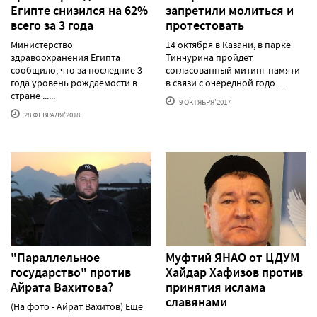
Египте снизился на 62%
запретили молиться и
всего за 3 года
протестовать
Министерство
14 октября в Казани, в парке
здравоохранения Египта
Тинчурина пройдет
сообщило, что за последние 3
согласованный митинг памяти
года уровень рождаемости в
в связи с очередной годо......
стране ......
9 ОКТЯБРЯ'2017
28 ФЕВРАЛЯ'2018
"Параллельное
Муфтий ЯНАО от ЦДУМ
государство" против
Хайдар Хафизов против
Айрата Вахитова?
принятия ислама
славянами
(На фото - Айрат Вахитов) Еще