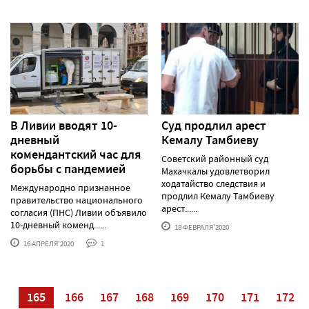
В Ливии вводят 10-
Суд продлил арест
дневный
Кемалу Тамбиеву
комендантский час для
Советский районный суд
борьбы с пандемией
Махачкалы удовлетворил
ходатайство следствия и
Международно признанное
продлил Кемалу Тамбиеву
правительство национального
арест......
согласия (ПНС) Ливии объявило
10-дневный коменд......
18 ФЕВРАЛЯ'2020
16 АПРЕЛЯ'2020
1
64
165
166
167
168
169
170
171
172