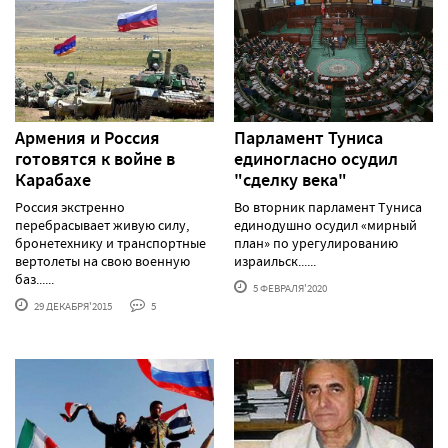
Армения и Россия
Парламент Туниса
готовятся к войне в
единогласно осудил
Карабахе
"сделку века"
Россия экстренно
Во вторник парламент Туниса
перебрасывает живую силу,
единодушно осудил «мирный
бронетехнику и транспортные
план» по урегулированию
вертолеты на свою военную
израильск......
баз......
5 ФЕВРАЛЯ'2020
29 ДЕКАБРЯ'2015
5