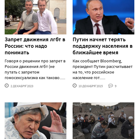
Запрет движения лгбт в
Путин начнет терять
России: что надо
поддержку населения в
понимать
ближайшее время
Говоря о решении про запрет в
Как сообщает Bloomberg,
России движения лгбт (не
президент Путин рассчитывает
путать с запретом
на то, что российское
гомосексуализма как таково......
население гот......
2 ДЕКАБРЯ'2023
10 ДЕКАБРЯ'2015
9