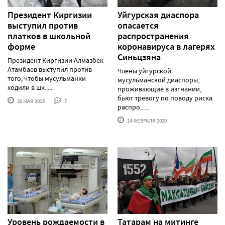
Президент Киргизии
Уйгурская диаспора
выступил против
опасается
платков в школьной
распространения
форме
коронавируса в лагерях
Синьцзяна
Президент Киргизии Алмазбек
Атамбаев выступил против
Члены уйгурской
того, чтобы мусульманки
мусульманской диаспоры,
ходили в шк......
проживающие в изгнании,
бьют тревогу по поводу риска
28 МАЯ'2015
7
распро......
14 ФЕВРАЛЯ'2020
Уровень рождаемости в
Татарам на митинге