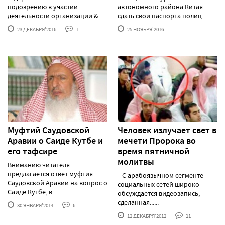
подозрению в участии
автономного района Китая
деятельности организации &......
сдать свои паспорта полиц......
23 ДЕКАБРЯ'2016
1
25 НОЯБРЯ'2016
Муфтий Саудовской
Человек излучает свет в
Аравии о Саиде Кутбе и
мечети Пророка во
его тафсире
время пятничной
молитвы
Вниманию читателя
предлагается ответ муфтия
С арабоязычном сегменте
Саудовской Аравии на вопрос о
социальных сетей широко
Саиде Кутбе, в......
обсуждается видеозапись,
сделанная......
30 ЯНВАРЯ'2014
6
12 ДЕКАБРЯ'2012
11