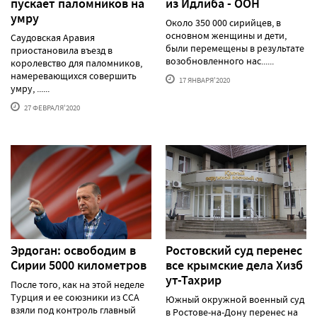
пускает паломников на
из Идлиба - ООН
умру
Около 350 000 сирийцев, в
основном женщины и дети,
Cаудовская Аравия
были перемещены в результате
приостановила въезд в
возобновленного нас......
королевство для паломников,
намеревающихся совершить
17 ЯНВАРЯ'2020
умру, ......
27 ФЕВРАЛЯ'2020
Эрдоган: освободим в
Ростовский суд перенес
Сирии 5000 километров
все крымские дела Хизб
ут-Тахрир
После того, как на этой неделе
Турция и ее союзники из ССА
Южный окружной военный суд
взяли под контроль главный
в Ростове-на-Дону перенес на