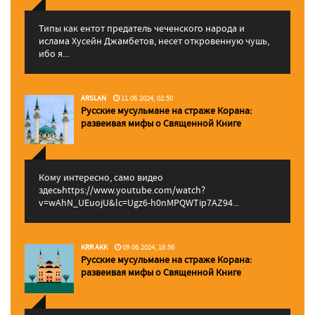
Типы как ентот предатель чеченского народа и
ислама Хусейн Джамбетов, несет откровенную чушь,
ибо я...
ARSLAN
11.06.2024, 02:50
Русские мусульмане на страже Корана:
pазвеивая мифы о Священной Книге
Кому интересно, само видео
здесьhttps://www.youtube.com/watch?
v=wAhN_UEuojU&lc=Ugz6-h0nMPQWTip7AZ94...
KRR AKK
09.06.2024, 18:56
Русские мусульмане на страже Корана:
pазвеивая мифы о Священной Книге