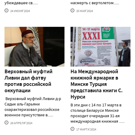
убеждавшее св......
насмерть с вертолетом......
24 ИЮНЯ'2024
20 МАЯ'2024
Верховный муфтий
На Международной
Ливии дал фатву
книжной ярмарке в
против российской
Минске Турция
оккупации
представила книги С.
Нурси
Верховный муфтий Ливии д-р
Садык аль-Гарьяни
В эти дни с 14 по 17 марта в
охарактеризовал российское
столице Беларуси Минске
военное присутствие в......
проходит очередная 31-ая
международная книжная ......
28 АПРЕЛЯ'2024
17 МАРТА'2024