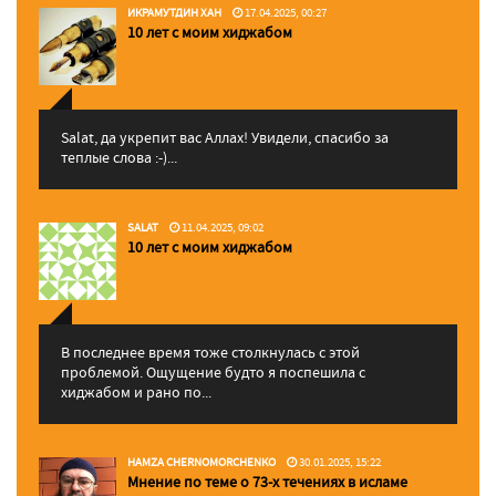
ИКРАМУТДИН ХАН
17.04.2025, 00:27
10 лет с моим хиджабом
Salat, да укрепит вас Аллаx! Увидели, спасибо за
теплые слова :-)...
SALAT
11.04.2025, 09:02
10 лет с моим хиджабом
В последнее время тоже столкнулась с этой
проблемой. Ощущение будто я поспешила с
хиджабом и рано по...
HAMZA CHERNOMORCHENKO
30.01.2025, 15:22
Мнение по теме о 73-х течениях в исламе