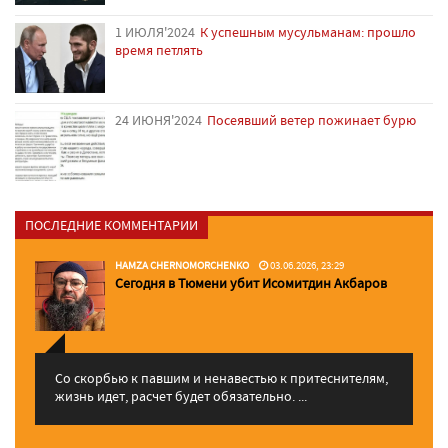
1 ИЮЛЯ'2024
К успешным мусульманам: прошло
время петлять
24 ИЮНЯ'2024
Посеявший ветер пожинает бурю
ПОСЛЕДНИЕ КОММЕНТАРИИ
HAMZA CHERNOMORCHENKO
03.06.2026, 23:29
Сегодня в Тюмени убит Исомитдин Акбаров
Со скорбью к павшим и ненавестью к притеснителям,
жизнь идет, расчет будет обязательно. ...