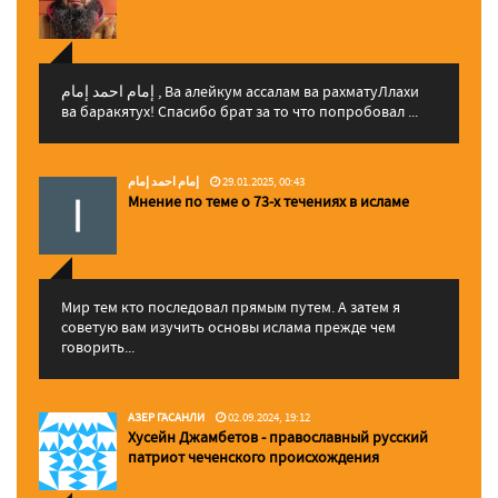
إمام احمد إمام , Ва алейкум ассалам ва рахматуЛлахи
ва баракятух! Спасибо брат за то что попробовал ...
إمام احمد إمام
29.01.2025, 00:43
Мнение по теме о 73-х течениях в исламе
Мир тем кто последовал прямым путем. А затем я
советую вам изучить основы ислама прежде чем
говорить...
АЗЕР ГАСАНЛИ
02.09.2024, 19:12
Хусейн Джамбетов - православный русский
патриот чеченского происхождения