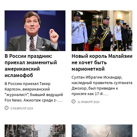
В России праздник:
Новый король Малайзии
приехал знаменитый
не хочет быть
американский
марионеткой
исламофоб
Султан Ибрагим Искандар,
наследный правитель султаната
В Россию приехал Такер
Джохор, был приведен к
Карлсон, американский
присяге как 17-й......
"журналист", бывший ведущий
Fox News. Ажиотаж среди z-......
31 ЯНВАРЯ'2024
5 ФЕВРАЛЯ'2024