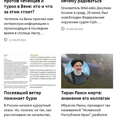
против чеченцев и
нечему радоваться
турок в Вене: кто и что
Основатель WikiLeaks Джулиан
за этим стоит?
Ассанж в среду, 26 июня, был
освобожден Федеральным
Читатель из Вены прислал нам
окружным судом США......
интересную информацию о
происходящих в последнее
28 ИЮНЯ'2024
время в столице Австр......
12 ИЮЛЯ'2024
Посеявший ветер
Тиран Раиси мертв:
пожинает бурю
знамение его коллегам
В России начался курортный
Ибрагим Раиси, президент так
сезон. Но, похоже, не так, как
называемой "Исламской
рассчитывало ее начальство,
Республики Иран", разбился