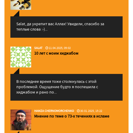
Salat, да укрепит вас Аллаx! Увидели, спасибо за
теплые слова :-)...
SALAT
11.04.2025, 09:02
10 лет с моим хиджабом
В последнее время тоже столкнулась с этой
проблемой. Ощущение будто я поспешила с
хиджабом и рано по...
HAMZA CHERNOMORCHENKO
30.01.2025, 15:22
Мнение по теме о 73-х течениях в исламе