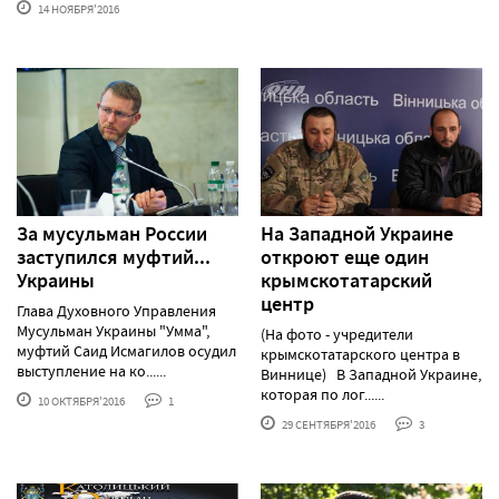
14 НОЯБРЯ'2016
За мусульман России
На Западной Украине
заступился муфтий...
откроют еще один
Украины
крымскотатарский
центр
Глава Духовного Управления
Мусульман Украины "Умма",
(На фото - учредители
муфтий Саид Исмагилов осудил
крымскотатарского центра в
выступление на ко......
Виннице) В Западной Украине,
которая по лог......
10 ОКТЯБРЯ'2016
1
29 СЕНТЯБРЯ'2016
3