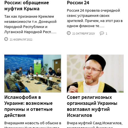
России: обращение
России 24
муфтия Крыма
Россия 24 провела очередной
сеанс устрашения своих
Так как признание Кремлем
зрителей. Причем, на этот раз в
независимости т.н. Донецкой
одном флаконе те......
Народной Республики и
Луганской Народной Респ......
21 ОКТЯБРЯ'2019
1
21 ФЕВРАЛЯ'2022
Исламофобия в
Совет религиозных
Украине: возможные
организаций Украины
причины и ответные
возглавил муфтий
действия
Исмагилов
Вчерашняя новость об обыске в
Вчера муфтий Саид Исмагилов,
Исламском Культурном Центре
возглавляющий Духовное