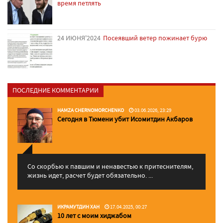
время петлять
24 ИЮНЯ'2024
Посеявший ветер пожинает бурю
ПОСЛЕДНИЕ КОММЕНТАРИИ
HAMZA CHERNOMORCHENKO
03.06.2026, 23:29
Сегодня в Тюмени убит Исомитдин Акбаров
Со скорбью к павшим и ненавестью к притеснителям,
жизнь идет, расчет будет обязательно. ...
ИКРАМУТДИН ХАН
17.04.2025, 00:27
10 лет с моим хиджабом