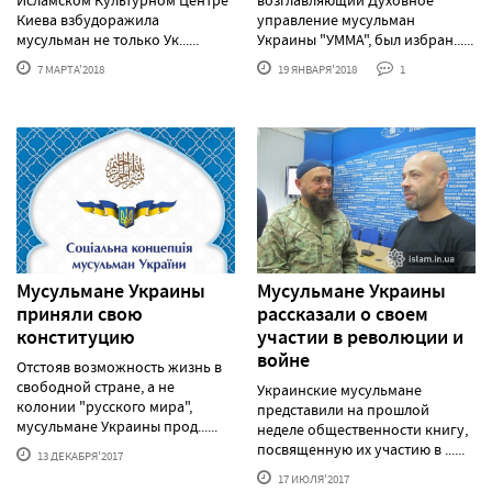
Киева взбудоражила
управление мусульман
мусульман не только Ук......
Украины "УММА", был избран......
7 МАРТА'2018
19 ЯНВАРЯ'2018
1
Мусульмане Украины
Мусульмане Украины
приняли свою
рассказали о своем
конституцию
участии в революции и
войне
Отстояв возможность жизнь в
свободной стране, а не
Украинские мусульмане
колонии "русского мира",
представили на прошлой
мусульмане Украины прод......
неделе общественности книгу,
посвященную их участию в ......
13 ДЕКАБРЯ'2017
17 ИЮЛЯ'2017