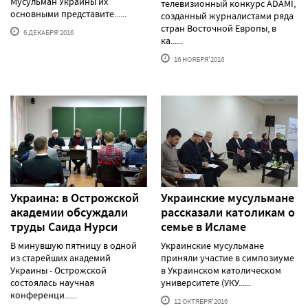
Мусульман Украины их
телевизионный конкурс ADAMI,
основными представите......
созданный журналистами ряда
стран Восточной Европы, в
6 ДЕКАБРЯ'2016
ка......
16 НОЯБРЯ'2016
Украина: в Острожской
Украинские мусульмане
академии обсуждали
рассказали католикам о
труды Саида Нурси
семье в Исламе
В минувшую пятницу в одной
Украинские мусульмане
из старейших академий
приняли участие в симпозиуме
Украины - Острожской
в Украинском католическом
состоялась научная
университете (УКУ......
конференци......
12 ОКТЯБРЯ'2016