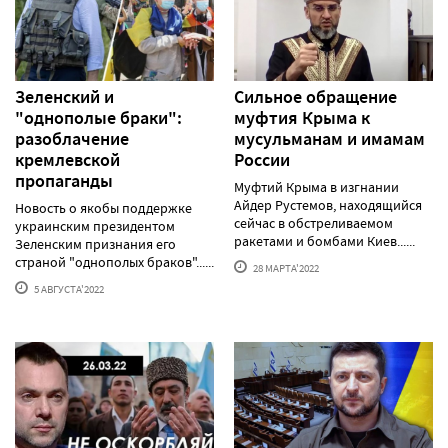
Зеленский и
Сильное обращение
"однополые браки":
муфтия Крыма к
разоблачение
мусульманам и имамам
кремлевской
России
пропаганды
Муфтий Крыма в изгнании
Айдер Рустемов, находящийся
Новость о якобы поддержке
сейчас в обстреливаемом
украинским президентом
ракетами и бомбами Киев......
Зеленским признания его
страной "однополых браков"......
28 МАРТА'2022
5 АВГУСТА'2022