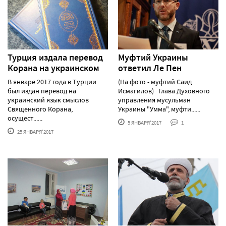
Турция издала перевод
Муфтий Украины
Корана на украинском
ответил Ле Пен
В январе 2017 года в Турции
(На фото - муфтий Саид
был издан перевод на
Исмагилов) Глава Духовного
украинский язык смыслов
управления мусульман
Священного Корана,
Украины "Умма", муфти......
осущест......
5 ЯНВАРЯ'2017
1
25 ЯНВАРЯ'2017