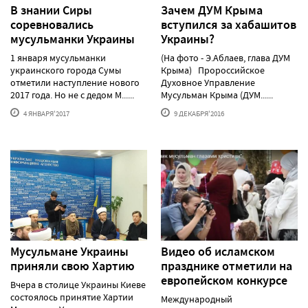
В знании Сиры
Зачем ДУМ Крыма
соревновались
вступился за хабашитов
мусульманки Украины
Украины?
1 января мусульманки
(На фото - Э.Аблаев, глава ДУМ
украинского города Сумы
Крыма) Пророссийское
отметили наступление нового
Духовное Управление
2017 года. Но не с дедом М......
Мусульман Крыма (ДУМ......
4 ЯНВАРЯ'2017
9 ДЕКАБРЯ'2016
Мусульмане Украины
Видео об исламском
приняли свою Хартию
празднике отметили на
европейском конкурсе
Вчера в столице Украины Киеве
состоялось принятие Хартии
Международный