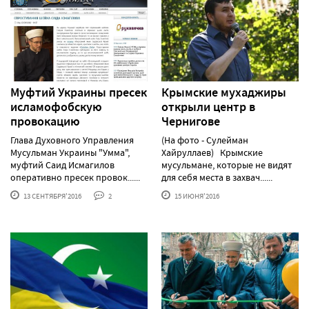
Муфтий Украины пресек
Крымские мухаджиры
исламофобскую
открыли центр в
провокацию
Чернигове
Глава Духовного Управления
(На фото - Сулейман
Мусульман Украины "Умма",
Хайруллаев) Крымские
муфтий Саид Исмагилов
мусульмане, которые не видят
оперативно пресек провок......
для себя места в захвач......
13 СЕНТЯБРЯ'2016
2
15 ИЮНЯ'2016