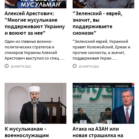
Алексей Арестович:
"Зеленский - еврей,
"Многие мусульмане
значит, вы
поддерживают Украину
поддерживаете
и воюют за нее"
сионизм"
Один из главных военно-
"Зеленский еврей, Украиной
политических стратегов и
правят Коломойский, Ермак и
спикеров Украины Алексей
прочие сионисты, а значит,
Арестович выступил со спец......
поддерживая Украи......
28 МАРТА'2022
25 МАРТА'2022
К мусульманам -
Атака на АЗАН или
военнослужащим
новая страшилка на