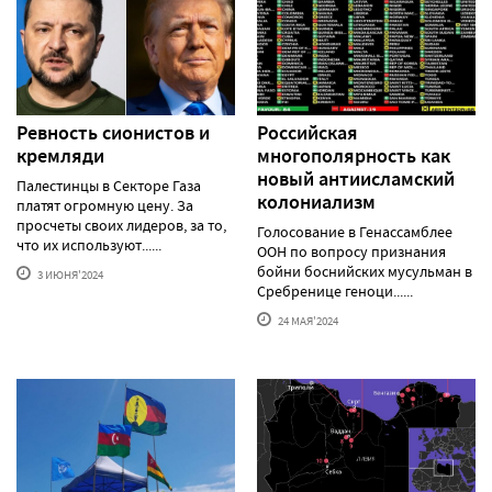
Ревность сионистов и
Российская
кремляди
многополярность как
новый антиисламский
Палестинцы в Секторе Газа
колониализм
платят огромную цену. За
просчеты своих лидеров, за то,
Голосование в Генассамблее
что их используют......
ООН по вопросу признания
бойни боснийских мусульман в
3 ИЮНЯ'2024
Сребренице геноци......
24 МАЯ'2024