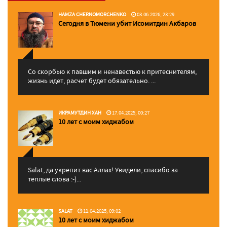
HAMZA CHERNOMORCHENKO
03.06.2026, 23:29
Сегодня в Тюмени убит Исомитдин Акбаров
Со скорбью к павшим и ненавестью к притеснителям,
жизнь идет, расчет будет обязательно. ...
ИКРАМУТДИН ХАН
17.04.2025, 00:27
10 лет с моим хиджабом
Salat, да укрепит вас Аллаx! Увидели, спасибо за
теплые слова :-)...
SALAT
11.04.2025, 09:02
10 лет с моим хиджабом