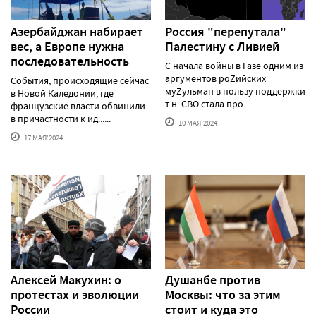
Азербайджан набирает
Россия "перепутала"
вес, а Европе нужна
Палестину с Ливией
последовательность
С начала войны в Газе одним из
аргументов роZийских
События, происходящие сейчас
муZульман в пользу поддержки
в Новой Каледонии, где
т.н. СВО стала про......
французские власти обвинили
в причастности к ид......
10 МАЯ'2024
17 МАЯ'2024
Алексей Макуxин: о
Душанбе против
протестаx и эволюции
Москвы: что за этим
России
стоит и куда это