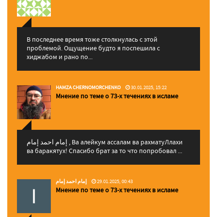
В последнее время тоже столкнулась с этой
проблемой. Ощущение будто я поспешила с
хиджабом и рано по...
HAMZA CHERNOMORCHENKO
30.01.2025, 15:22
Мнение по теме о 73-х течениях в исламе
إمام احمد إمام , Ва алейкум ассалам ва рахматуЛлахи
ва баракятух! Спасибо брат за то что попробовал ...
إمام احمد إمام
29.01.2025, 00:43
Мнение по теме о 73-х течениях в исламе