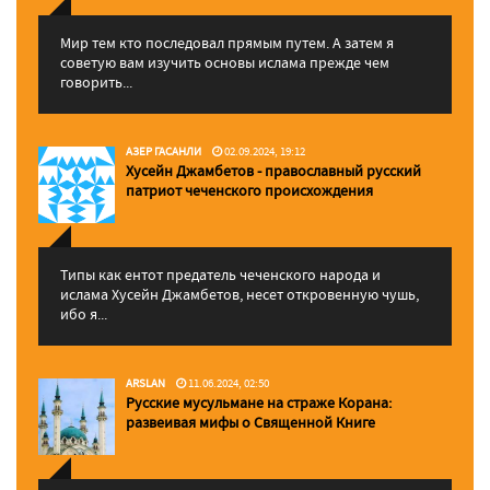
Мир тем кто последовал прямым путем. А затем я
советую вам изучить основы ислама прежде чем
говорить...
АЗЕР ГАСАНЛИ
02.09.2024, 19:12
Хусейн Джамбетов - православный русский
патриот чеченского происхождения
Типы как ентот предатель чеченского народа и
ислама Хусейн Джамбетов, несет откровенную чушь,
ибо я...
ARSLAN
11.06.2024, 02:50
Русские мусульмане на страже Корана:
pазвеивая мифы о Священной Книге