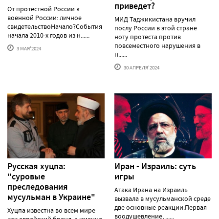
приведет?
От протестной России к
военной России: личное
МИД Таджикистана вручил
свидетельствоНачало?События
послу России в этой стране
начала 2010-х годов из н......
ноту протеста против
повсеместного нарушения в
3 МАЯ'2024
н......
30 АПРЕЛЯ'2024
Русская хуцпа:
Иран - Израиль: суть
"суровые
игры
преследования
Атака Ирана на Израиль
мусульман в Украине"
вызвала в мусульманской среде
две основные реакции.Первая -
Хуцпа известна во всем мире
воодушевление, ......
как еврейский бренд, а именно