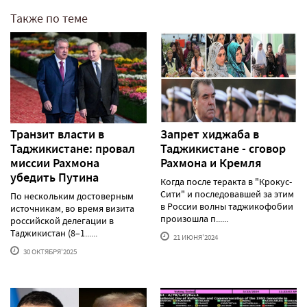
Также по теме
Транзит власти в
Запрет хиджаба в
Таджикистане: провал
Таджикистане - сговор
миссии Рахмона
Рахмона и Кремля
убедить Путина
Когда после теракта в "Крокус-
Сити" и последовавшей за этим
По нескольким достоверным
в России волны таджикофобии
источникам, во время визита
произошла п......
российской делегации в
Таджикистан (8–1......
21 ИЮНЯ'2024
30 ОКТЯБРЯ'2025