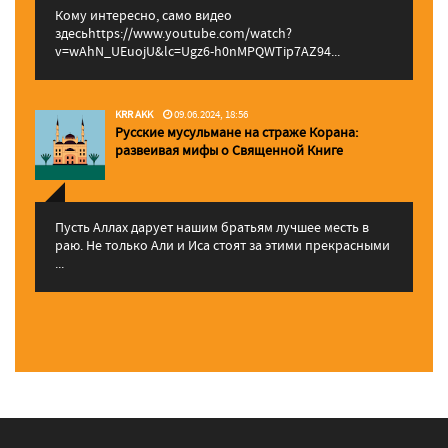
Кому интересно, само видео
здесьhttps://www.youtube.com/watch?
v=wAhN_UEuojU&lc=Ugz6-h0nMPQWTip7AZ94...
KRR AKK
09.06.2024, 18:56
Русские мусульмане на страже Корана:
pазвеивая мифы о Священной Книге
Пусть Аллах дарует нашим братьям лучшее месть в
раю. Не только Али и Иса стоят за этими прекрасными
...