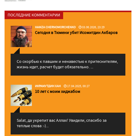
ПОСЛЕДНИЕ КОММЕНТАРИИ
HAMZA CHERNOMORCHENKO
03.06.2026, 23:29
Сегодня в Тюмени убит Исомитдин Акбаров
Со скорбью к павшим и ненавестью к притеснителям,
жизнь идет, расчет будет обязательно. ...
ИКРАМУТДИН ХАН
17.04.2025, 00:27
10 лет с моим хиджабом
Salat, да укрепит вас Аллаx! Увидели, спасибо за
теплые слова :-)...