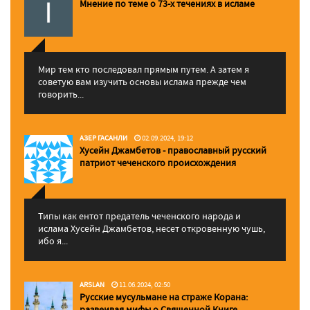
Мнение по теме о 73-х течениях в исламе
Мир тем кто последовал прямым путем. А затем я
советую вам изучить основы ислама прежде чем
говорить...
АЗЕР ГАСАНЛИ
02.09.2024, 19:12
Хусейн Джамбетов - православный русский
патриот чеченского происхождения
Типы как ентот предатель чеченского народа и
ислама Хусейн Джамбетов, несет откровенную чушь,
ибо я...
ARSLAN
11.06.2024, 02:50
Русские мусульмане на страже Корана:
pазвеивая мифы о Священной Книге