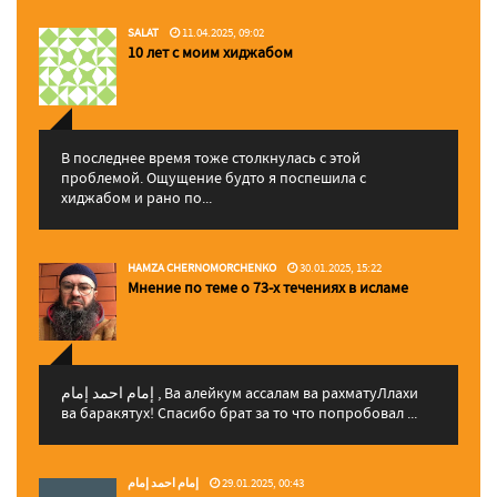
SALAT
11.04.2025, 09:02
10 лет с моим хиджабом
В последнее время тоже столкнулась с этой
проблемой. Ощущение будто я поспешила с
хиджабом и рано по...
HAMZA CHERNOMORCHENKO
30.01.2025, 15:22
Мнение по теме о 73-х течениях в исламе
إمام احمد إمام , Ва алейкум ассалам ва рахматуЛлахи
ва баракятух! Спасибо брат за то что попробовал ...
إمام احمد إمام
29.01.2025, 00:43