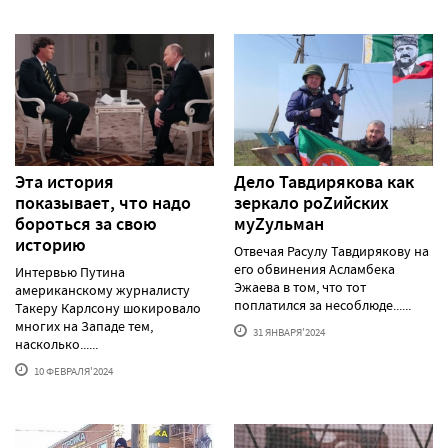
Эта история
Дело Тавдирякова как
показывает, что надо
зеркало роZийских
бороться за свою
муZульман
историю
Отвечая Расулу Тавдирякову на
его обвинения Асламбека
Интервью Путина
Эжаева в том, что тот
американскому журналисту
поплатился за несоблюде......
Такеру Карлсону шокировало
многих на Западе тем,
31 ЯНВАРЯ'2024
насколько......
10 ФЕВРАЛЯ'2024