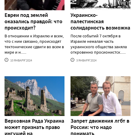
Евреи под землей
Украинско-
оказались правдой: что
палестинская
происходит?
солидарность возможна
В отношении к Израилю и всем,
После событий 7 октября в
что с ним связано, происходят
Израиле немалая часть
тектонические сдвиги во всем в
украинского общества заняла
мире и н......
откровенно просионистск......
10 ЯНВАРЯ'2024
3 ЯНВАРЯ'2024
Верховная Рада Украина
Запрет движения лгбт в
может признать право
России: что надо
ингушей на
понимать