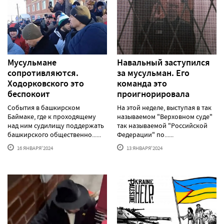
Мусульмане
Навальный заступился
сопротивляются.
за мусульман. Его
Ходорковского это
команда это
беспокоит
проигнорировала
События в башкирском
На этой неделе, выступая в так
Баймаке, где к проходящему
называемом "Верховном суде"
над ним судилищу поддержать
так называемой "Российской
башкирского общественно......
Федерации" по......
16 ЯНВАРЯ'2024
13 ЯНВАРЯ'2024