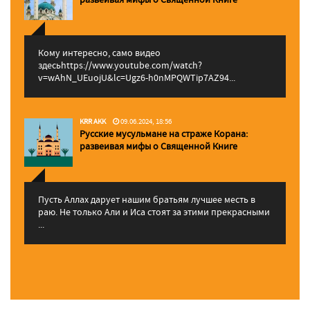
Кому интересно, само видео
здесьhttps://www.youtube.com/watch?
v=wAhN_UEuojU&lc=Ugz6-h0nMPQWTip7AZ94...
KRR AKK
09.06.2024, 18:56
Русские мусульмане на страже Корана:
pазвеивая мифы о Священной Книге
Пусть Аллах дарует нашим братьям лучшее месть в
раю. Не только Али и Иса стоят за этими прекрасными
...