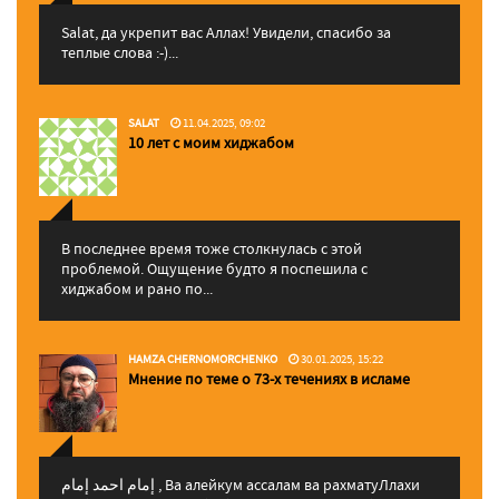
Salat, да укрепит вас Аллаx! Увидели, спасибо за
теплые слова :-)...
SALAT
11.04.2025, 09:02
10 лет с моим хиджабом
В последнее время тоже столкнулась с этой
проблемой. Ощущение будто я поспешила с
хиджабом и рано по...
HAMZA CHERNOMORCHENKO
30.01.2025, 15:22
Мнение по теме о 73-х течениях в исламе
إمام احمد إمام , Ва алейкум ассалам ва рахматуЛлахи