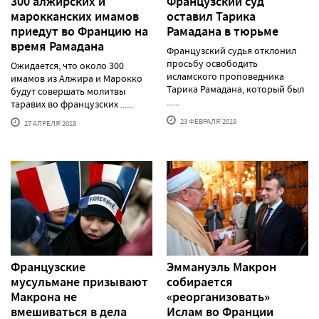
300 алжирских и
Французский суд
марокканских имамов
оставил Тарика
приедут во Францию на
Рамадана в тюрьме
время Рамадана
Французский судья отклонил
просьбу освободить
Ожидается, что около 300
исламского проповедника
имамов из Алжира и Марокко
Тарика Рамадана, который был
будут совершать молитвы
......
таравих во французских ......
23 ФЕВРАЛЯ'2018
27 АПРЕЛЯ'2018
Французские
Эммануэль Макрон
мусульмане призывают
собирается
Макрона не
«реорганизовать»
вмешиваться в дела
Ислам во Франции