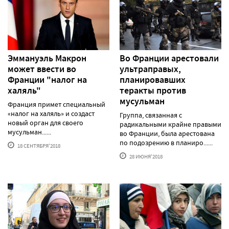
Эммануэль Макрон
Во Франции арестовали
может ввести во
ультраправых,
Франции "налог на
планировавших
халяль"
теракты против
мусульман
Франция примет специальный
«налог на халяль» и создаст
Группа, связанная с
новый орган для своего
радикальными крайне правыми
мусульман......
во Франции, была арестована
по подозрению в планиро......
18 СЕНТЯБРЯ'2018
28 ИЮНЯ'2018