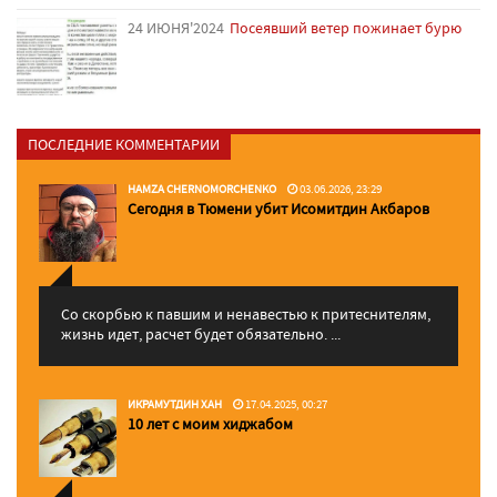
24 ИЮНЯ'2024
Посеявший ветер пожинает бурю
ПОСЛЕДНИЕ КОММЕНТАРИИ
HAMZA CHERNOMORCHENKO
03.06.2026, 23:29
Сегодня в Тюмени убит Исомитдин Акбаров
Со скорбью к павшим и ненавестью к притеснителям,
жизнь идет, расчет будет обязательно. ...
ИКРАМУТДИН ХАН
17.04.2025, 00:27
10 лет с моим хиджабом