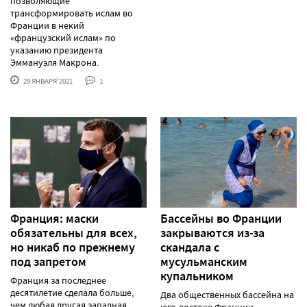
позволяющие
трансформировать ислам во
Франции в некий
«французский ислам» по
указанию президента
Эммануэля Макрона.
29 ЯНВАРЯ'2021
1
Франция: маски
Бассейны во Франции
обязательны для всех,
закрываются из-за
но никаб по прежнему
скандала с
под запретом
мусульманским
купальником
Франция за последнее
десятилетие сделала больше,
Два общественных бассейна на
чем любая другая западная