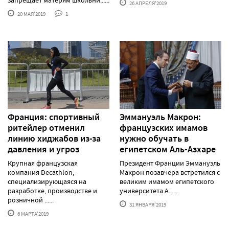
26 АПРЕЛЯ'2019
20 МАЯ'2019
1
Франция: спортивный
Эммануэль Макрон:
ритейлер отменил
французских имамов
линию хиджабов из-за
нужно обучать в
давления и угроз
египетском Аль-Азхаре
Крупная французская
Президент Франции Эммануэль
компания Decathlon,
Макрон позавчера встретился с
специализирующаяся на
великим имамом египетского
разработке, производстве и
университета А......
розничной ......
31 ЯНВАРЯ'2019
6 МАРТА'2019