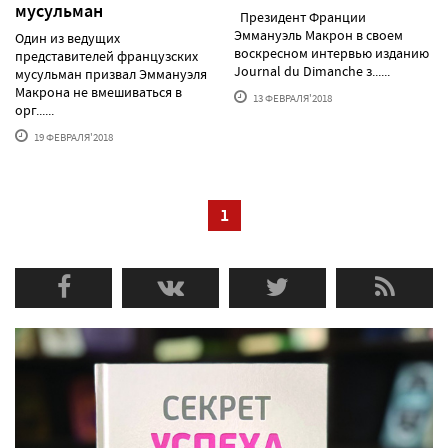
мусульман
Президент Франции
Эммануэль Макрон в своем
Один из ведущих
воскресном интервью изданию
представителей французских
Journal du Dimanche з......
мусульман призвал Эммануэля
Макрона не вмешиваться в
13 ФЕВРАЛЯ'2018
орг......
19 ФЕВРАЛЯ'2018
1