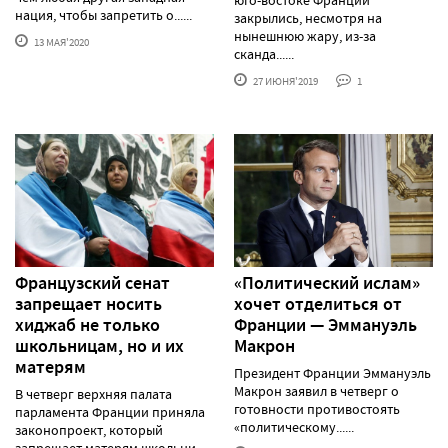
юго-востоке Франции
нация, чтобы запретить о......
закрылись, несмотря на
нынешнюю жару, из-за
13 МАЯ'2020
сканда......
27 ИЮНЯ'2019
1
Французский сенат
«Политический ислам»
запрещает носить
хочет отделиться от
хиджаб не только
Франции — Эммануэль
школьницам, но и их
Макрон
матерям
Президент Франции Эммануэль
Макрон заявил в четверг о
В четверг верхняя палата
готовности противостоять
парламента Франции приняла
«политическому......
законопроект, который
запрещает матерям школьни......