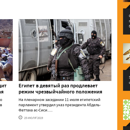
дит
Египет в девятый раз продлевает
ая
режим чрезвыйчайного положения
во
На пленарном заседании 11 июля египетский
в
парламент утвердил указ президента Абдель-
Фаттаха ас-Сиси......
25 ИЮЛЯ'2019