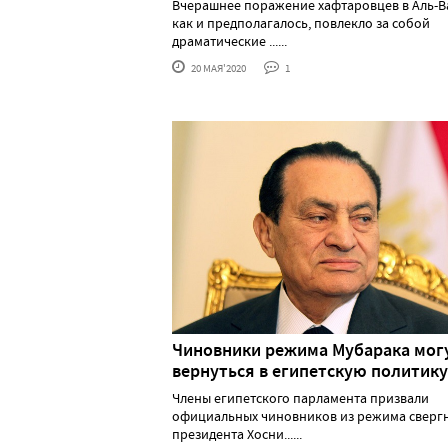
Вчерашнее поражение хафтаровцев в Аль-В
как и предполагалось, повлекло за собой
драматические ......
20 МАЯ'2020
1
Чиновники режима Мубарака мог
вернуться в египетскую политику
Члены египетского парламента призвали
официальных чиновников из режима сверг
президента Хосни......