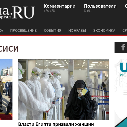
Комментарии
Пользователи
125 728
6 191
КА
ПРОСВЕЩЕНИЕ
СОБЫТИЯ
ИХ НРАВЫ
ЭКОНОМИКА
СР
-СИСИ
Власти Египта призвали женщин