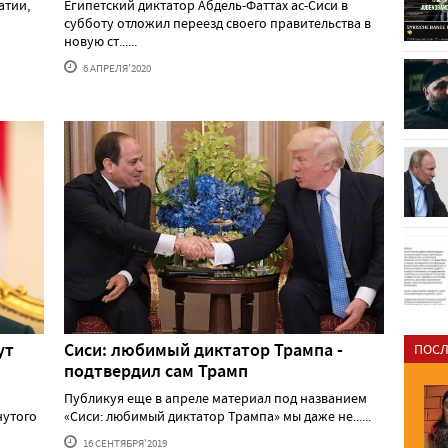
атии,
Египетский диктатор Абдель-Фаттах ас-Сиси в
субботу отложил переезд своего правительства в
новую ст......
6 АПРЕЛЯ'2020
ут
Сиси: любимый диктатор Трампа -
ПОСЛ
подтвердил сам Трамп
Публикуя еще в апреле материал под названием
нутого
«Сиси: любимый диктатор Трампа» мы даже не......
16 СЕНТЯБРЯ'2019