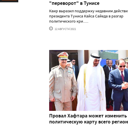
"переворот" в Тунисе
Ресурс
Каир выразил поддержку недавним действ
президента Туниса Кайса Сайеда в разгар
политического кри......
12 АВГУСТА'2021
Провал Хафтара может изменить
политическую карту всего регио