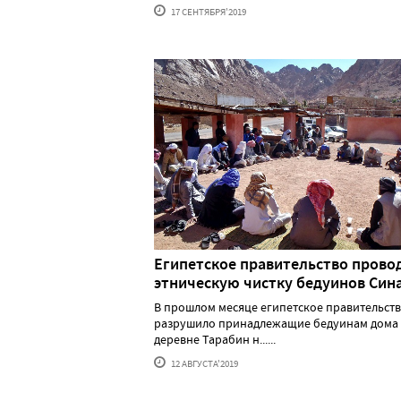
17 СЕНТЯБРЯ'2019
Египетское правительство прово
этническую чистку бедуинов Син
В прошлом месяце египетское правительст
разрушило принадлежащие бедуинам дома 
деревне Тарабин н......
12 АВГУСТА'2019