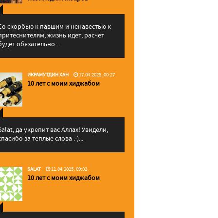
Со скорбью к павшим и ненавестью к
притеснителям, жизнь идет, расчет
будет обязательно. ...
ИКРАМУТДИН ХАН
17.04.2025, 00:27
10 лет с моим хиджабом
Salat, да укрепит вас Аллаx! Увидели,
спасибо за теплые слова :-)...
SALAT
11.04.2025, 09:02
10 лет с моим хиджабом