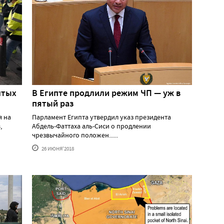
лтых
В Египте продлили режим ЧП — уж в
пятый раз
я на
Парламент Египта утвердил указ президента
,
Абдель-Фаттаха аль-Сиси о продлении
чрезвычайного положен......
26 ИЮНЯ'2018