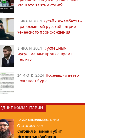
кто и что за этим стоит?
5 ИЮЛЯ'2024
Хусейн Джамбетов -
православный русский патриот
чеченского происхождения
1 ИЮЛЯ'2024
К успешным
мусульманам: прошло время
петлять
24 ИЮНЯ'2024
Посеявший ветер
пожинает бурю
ЕДНИЕ КОММЕНТАРИИ
HAMZA CHERNOMORCHENKO
03.06.2026, 23:29
Сегодня в Тюмени убит
Исомитдин Акбаров