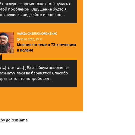
В последнее время тоже столкнулась с
этой проблемой. Ощущение будто я
поспешила с хиджабом и рано по...
HAMZA CHERNOMORCHENKO
30.01.2025, 15:22
Мнение по теме о 73-х течениях
в исламе
إمام احمد إما , Ва алейкум ассалам ва
рахматуЛлахи ва баракятух! Спасибо
брат за то что попробовал ...
 by golosislama