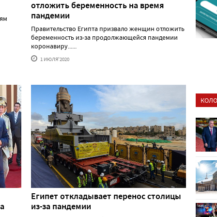
отложить беременность на время
пандемии
иям
Правительство Египта призвало женщин отложить
беременность из-за продолжающейся пандемии
коронавиру......
1 ИЮЛЯ'2020
КОЛО
Египет откладывает перенос столицы
на
из-за пандемии