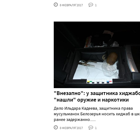
8 ФЕВРАЛЯ'2017
1
"Внезапно": у защитника хиджаб
"нашли" оружие и наркотики
Дело Ильдара Кадеева, защитника права
мусульманок Белозерья носить хиджаб в шк
ранее задержанно......
8 ФЕВРАЛЯ'2017
1