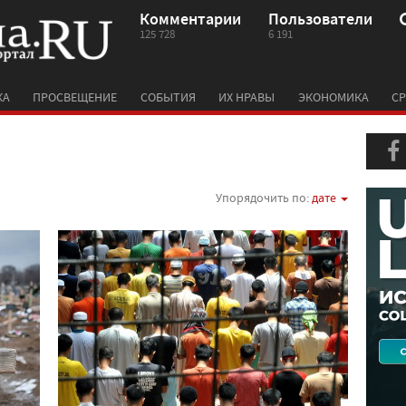
Комментарии
Пользователи
125 728
6 191
КА
ПРОСВЕЩЕНИЕ
СОБЫТИЯ
ИХ НРАВЫ
ЭКОНОМИКА
СР
Упорядочить по:
дате