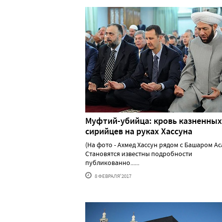
Муфтий-убийца: кровь казненных
сирийцев на руках Хассуна
(На фото - Ахмед Хассун рядом с Башаром А
Становятся известны подробности
публикованно......
8 ФЕВРАЛЯ'2017