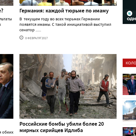
е?
Германия: каждой тюрьме по имаму
льтаты
В текущем году во всех тюрьмах Германии
х
появятся имамы. С такой инициативой выступил
сенатор ......
8 ФЕВРАЛЯ'2017
КОЛО
Российские бомбы убили более 20
мирных сирийцев Идлиба
м обеих