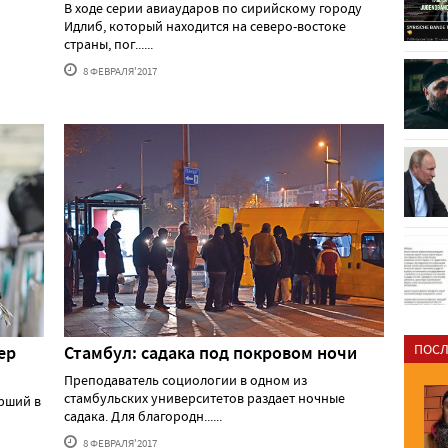
В ходе серии авиаударов по сирийскому городу
Идлиб, который находится на северо-востоке
страны, пог......
8 ФЕВРАЛЯ'2017
ПОСЛ
ер
Стамбул: садака под покровом ночи
Преподаватель социологии в одном из
стамбульских университетов раздает ночные
ерший в
садака. Для благородн......
8 ФЕВРАЛЯ'2017