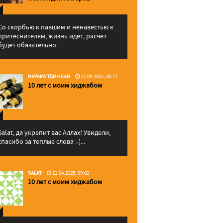
Со скорбью к павшим и ненавестью к
притеснителям, жизнь идет, расчет
будет обязательно. ...
ИКРАМУТДИН ХАН
17.04.2025, 00:27
10 лет с моим хиджабом
Salat, да укрепит вас Аллаx! Увидели,
спасибо за теплые слова :-)...
SALAT
11.04.2025, 09:02
10 лет с моим хиджабом