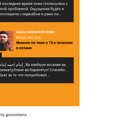
В последнее время тоже столкнулась с
этой проблемой. Ощущение будто я
поспешила с хиджабом и рано по...
HAMZA CHERNOMORCHENKO
30.01.2025, 15:22
Мнение по теме о 73-х течениях
в исламе
إمام احمد إما , Ва алейкум ассалам ва
рахматуЛлахи ва баракятух! Спасибо
брат за то что попробовал ...
 by golosislama