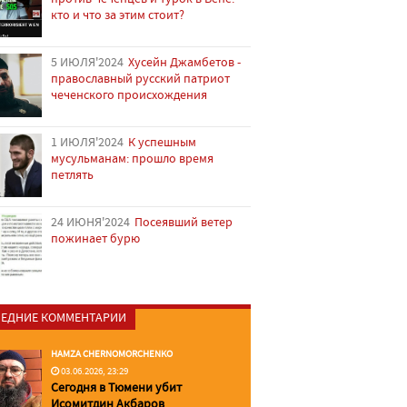
кто и что за этим стоит?
5 ИЮЛЯ'2024
Хусейн Джамбетов -
православный русский патриот
чеченского происхождения
1 ИЮЛЯ'2024
К успешным
мусульманам: прошло время
петлять
24 ИЮНЯ'2024
Посеявший ветер
пожинает бурю
ЕДНИЕ КОММЕНТАРИИ
HAMZA CHERNOMORCHENKO
03.06.2026, 23:29
Сегодня в Тюмени убит
Исомитдин Акбаров