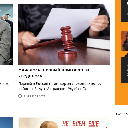
م
Началось: первый приговор за
«недонос»
садом)
Первый в России приговор за «недонос» вынес
районный суд г. Астрахани. Улугбек Га......
8 ФЕВРАЛЯ'2017
Tweets