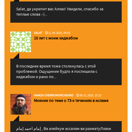
Salat, да укрепит вас Аллаx! Увидели, спасибо за
теплые слова :-)...
SALAT
11.04.2025, 09:02
10 лет с моим хиджабом
В последнее время тоже столкнулась с этой
проблемой. Ощущение будто я поспешила с
хиджабом и рано по...
HAMZA CHERNOMORCHENKO
30.01.2025, 15:22
Мнение по теме о 73-х течениях в исламе
إمام احمد إمام , Ва алейкум ассалам ва рахматуЛлахи