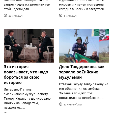
запрет - одна из заметных тем
мировым именем помещена
этой недели для......
сегодня в России в следствен......
23 МАЯ'2024
6 МАЯ'2024
Эта история
Дело Тавдирякова как
показывает, что надо
зеркало роZийских
бороться за свою
муZульман
историю
Отвечая Расулу Тавдирякову на
его обвинения Асламбека
Интервью Путина
Эжаева в том, что тот
американскому журналисту
поплатился за несоблюде......
Такеру Карлсону шокировало
многих на Западе тем,
31 ЯНВАРЯ'2024
насколько......