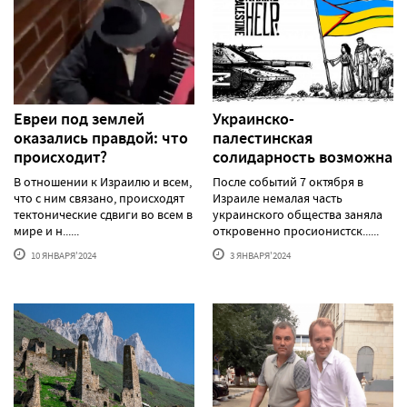
Евреи под землей
Украинско-
оказались правдой: что
палестинская
происходит?
солидарность возможна
В отношении к Израилю и всем,
После событий 7 октября в
что с ним связано, происходят
Израиле немалая часть
тектонические сдвиги во всем в
украинского общества заняла
мире и н......
откровенно просионистск......
10 ЯНВАРЯ'2024
3 ЯНВАРЯ'2024