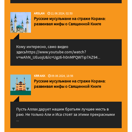
ARSLAN
11.06.2024, 02:50
Русские мусульмане на страже Корана:
pазвеивая мифы о Священной Книге
Кому интересно, само видео
здесьhttps://www.youtube.com/watch?
v=wAhN_UEuojU&lc=Ugz6-h0nMPQWTip7AZ94...
KRR AKK
09.06.2024, 18:56
Русские мусульмане на страже Корана:
pазвеивая мифы о Священной Книге
Пусть Аллах дарует нашим братьям лучшее месть в
раю. Не только Али и Иса стоят за этими прекрасными
...