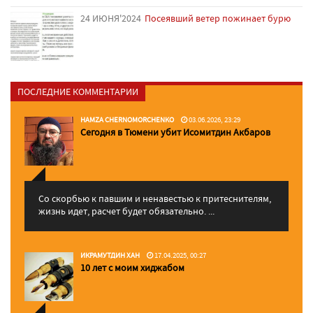
24 ИЮНЯ'2024
Посеявший ветер пожинает бурю
ПОСЛЕДНИЕ КОММЕНТАРИИ
HAMZA CHERNOMORCHENKO
03.06.2026, 23:29
Сегодня в Тюмени убит Исомитдин Акбаров
Со скорбью к павшим и ненавестью к притеснителям,
жизнь идет, расчет будет обязательно. ...
ИКРАМУТДИН ХАН
17.04.2025, 00:27
10 лет с моим хиджабом