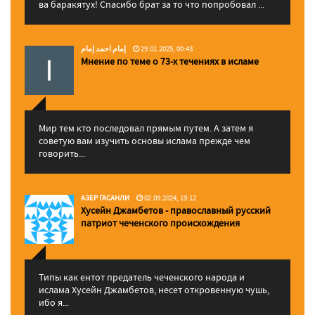
ва баракятух! Спасибо брат за то что попробовал ...
إمام احمد إمام
29.01.2025, 00:43
Мнение по теме о 73-х течениях в исламе
Мир тем кто последовал прямым путем. А затем я
советую вам изучить основы ислама прежде чем
говорить...
АЗЕР ГАСАНЛИ
02.09.2024, 19:12
Хусейн Джамбетов - православный русский
патриот чеченского происхождения
Типы как ентот предатель чеченского народа и
ислама Хусейн Джамбетов, несет откровенную чушь,
ибо я...