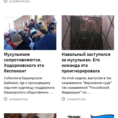
10 ФЕВРАЛЯ'2024
Мусульмане
Навальный заступился
сопротивляются.
за мусульман. Его
Ходорковского это
команда это
беспокоит
проигнорировала
События в башкирском
На этой неделе, выступая в так
Баймаке, где к проходящему
называемом "Верховном суде"
над ним судилищу поддержать
так называемой "Российской
башкирского общественно......
Федерации" по......
16 ЯНВАРЯ'2024
13 ЯНВАРЯ'2024