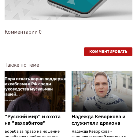
Комментарии
0
КОММЕНТИРОВАТЬ
Также по теме
"Русский мир" и охота
Надежда Кеворкова и
на "ваххабитов"
служители дракона
Борьба за право на ношение
Надежда Кеворкова -
никаба или наоборот за его
журналист старой школы и с