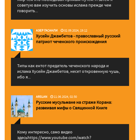
советую вам изучить основы ислама прежде чем
говорить...
АЗЕР ГАСАНЛИ
02.09.2024, 19:12
Хусейн Джамбетов - православный русский
патриот чеченского происхождения
Типы как ентот предатель чеченского народа и
ислама Хусейн Джамбетов, несет откровенную чушь,
ибо я...
ARSLAN
11.06.2024, 02:50
Русские мусульмане на страже Корана:
pазвеивая мифы о Священной Книге
Кому интересно, само видео
здесьhttps://www.youtube.com/watch?