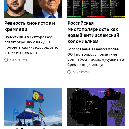
Ревность сионистов и
Российская
кремляди
многополярность как
новый антиисламский
Палестинцы в Секторе Газа
колониализм
платят огромную цену. За
просчеты своих лидеров, за то,
Голосование в Генассамблее
что их используют......
ООН по вопросу признания
бойни боснийских мусульман в
3 ИЮНЯ'2024
Сребренице геноци......
24 МАЯ'2024