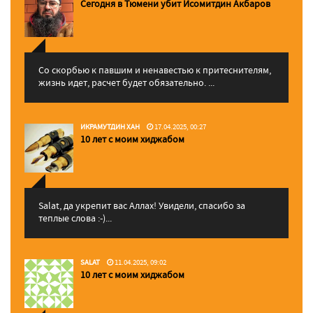
Сегодня в Тюмени убит Исомитдин Акбаров
Со скорбью к павшим и ненавестью к притеснителям,
жизнь идет, расчет будет обязательно. ...
ИКРАМУТДИН ХАН
17.04.2025, 00:27
10 лет с моим хиджабом
Salat, да укрепит вас Аллаx! Увидели, спасибо за
теплые слова :-)...
SALAT
11.04.2025, 09:02
10 лет с моим хиджабом