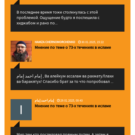
В последнее время тоже столкнулась с этой
проблемой. Ощущение будто я поспешила с
хиджабом и рано по...
HAMZA CHERNOMORCHENKO
30.01.2025, 15:22
Мнение по теме о 73-х течениях в исламе
إمام احمد إمام , Ва алейкум ассалам ва рахматуЛлахи
ва баракятух! Спасибо брат за то что попробовал ...
إمام احمد إمام
29.01.2025, 00:43
Мнение по теме о 73-х течениях в исламе
Мир тем кто последовал прямым путем. А затем я