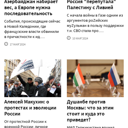
Азербайджан набирает
Россия "перепутала"
вес, а Европе нужна
Палестину с Ливией
последовательность
С начала войны в Газе одним из
аргументов роZийских
События, происходящие сейчас
муZульман в пользу поддержки
в Новой Каледонии, где
т.н. СВО стала про......
французские власти обвинили
в причастности к ид......
10 МАЯ'2024
17 МАЯ'2024
Алексей Макуxин: о
Душанбе против
протестаx и эволюции
Москвы: что за этим
России
стоит и куда это
приведет?
От протестной России к
военной России: личное
МИД Таджикистана вручил