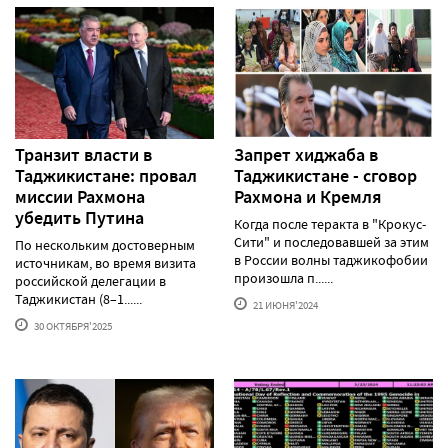
Транзит власти в
Запрет хиджаба в
Таджикистане: провал
Таджикистане - сговор
миссии Рахмона
Рахмона и Кремля
убедить Путина
Когда после теракта в "Крокус-
Сити" и последовавшей за этим
По нескольким достоверным
в России волны таджикофобии
источникам, во время визита
произошла п......
российской делегации в
Таджикистан (8–1......
21 ИЮНЯ'2024
30 ОКТЯБРЯ'2025