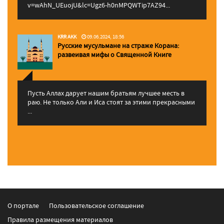
v=wAhN_UEuojU&lc=Ugz6-h0nMPQWTip7AZ94...
KRR AKK
09.06.2024, 18:56
Русские мусульмане на страже Корана:
pазвеивая мифы о Священной Книге
Пусть Аллах дарует нашим братьям лучшее месть в
раю. Не только Али и Иса стоят за этими прекрасными
...
О портале
Пользовательское соглашение
Правила размещения материалов