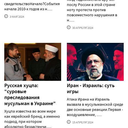
свидетельствоНачало?События
послу России в этой стране
начала 2010-х годов из н......
ноту протеста против
повсеместного нарушения в
3 МАЯ'2024
н......
30 АПРЕЛЯ'2024
Русская хуцпа:
Иран - Израиль: суть
"суровые
игры
преследования
Атака Ирана на Израиль
мусульман в Украине"
вызвала в мусульманской среде
две основные реакции.Первая -
Хуцпа известна во всем мире
воодушевление, ......
как еврейский бренд, а именно
подход, при котором
15 АПРЕЛЯ'2024
абсолютно беззастенчи......