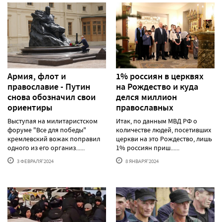
Армия, флот и
1% россиян в церквях
православие - Путин
на Рождество и куда
снова обозначил свои
делся миллион
ориентиры
православных
Выступая на милитаристском
Итак, по данным МВД РФ о
форуме "Все для победы"
количестве людей, посетивших
кремлевский вожак поправил
церкви на это Рождество, лишь
одного из его организ......
1% россиян приш......
3 ФЕВРАЛЯ'2024
8 ЯНВАРЯ'2024