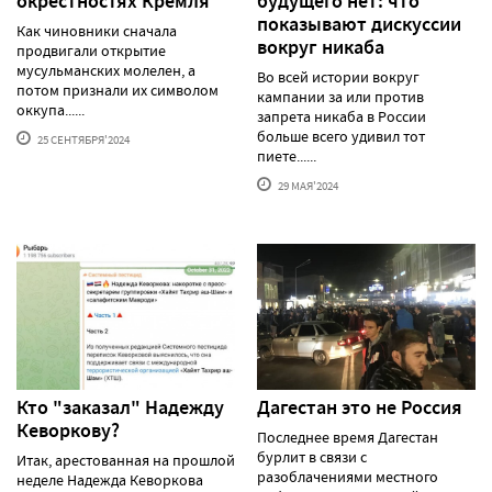
окрестностях Кремля
будущего нет: что
показывают дискуссии
Как чиновники сначала
вокруг никаба
продвигали открытие
мусульманских молелен, а
Во всей истории вокруг
потом признали их символом
кампании за или против
оккупа......
запрета никаба в России
больше всего удивил тот
25 СЕНТЯБРЯ'2024
пиете......
29 МАЯ'2024
Кто "заказал" Надежду
Дагестан это не Россия
Кеворкову?
Последнее время Дагестан
бурлит в связи с
Итак, арестованная на прошлой
разоблачениями местного
неделе Надежда Кеворкова