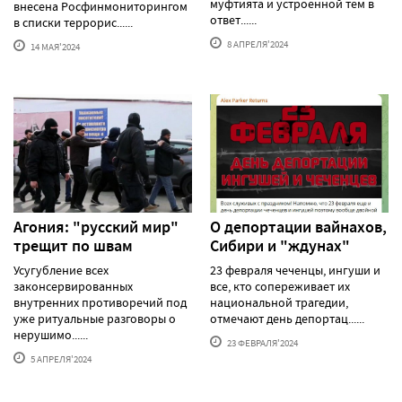
муфтията и устроенной тем в
внесена Росфинмониторингом
ответ......
в списки террорис......
8 АПРЕЛЯ'2024
14 МАЯ'2024
Агония: "русский мир"
О депортации вайнахов,
трещит по швам
Сибири и "ждунах"
Усугубление всех
23 февраля чеченцы, ингуши и
законсервированных
все, кто сопереживает их
внутренних противоречий под
национальной трагедии,
уже ритуальные разговоры о
отмечают день депортац......
нерушимо......
23 ФЕВРАЛЯ'2024
5 АПРЕЛЯ'2024