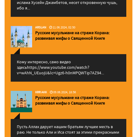
ислама Хусейн Джамбетов, несет откровенную чушь,
ибо я...
ARSLAN
11.06.2024, 02:50
Русские мусульмане на страже Корана:
pазвеивая мифы о Священной Книге
Кому интересно, само видео
здесьhttps://www.youtube.com/watch?
v=wAhN_UEuojU&lc=Ugz6-h0nMPQWTip7AZ94...
KRR AKK
09.06.2024, 18:56
Русские мусульмане на страже Корана:
pазвеивая мифы о Священной Книге
Пусть Аллах дарует нашим братьям лучшее месть в
раю. Не только Али и Иса стоят за этими прекрасными