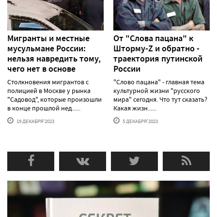
Мигранты и местные
От "Слова пацана" к
мусульмане России:
Шторму-Z и обратно -
нельзя навредить тому,
траектория путинской
чего нет в основе
России
Столкновения мигрантов с
"Слово пацана" - главная тема
полицией в Москве у рынка
культурной жизни "русского
"Садовод", которые произошли
мира" сегодня. Что тут сказать?
в конце прошлой нед......
Какая жизн......
19 ДЕКАБРЯ'2023
5 ДЕКАБРЯ'2023