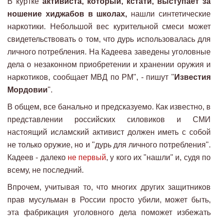
В куртке
активиста, который, кстати, выступает за
ношение хиджабов в школах,
нашли синтетические
наркотики. Небольшой вес курительной смеси может
свидетельствовать о том, что дурь использовалась для
личного потребления. На Кадеева заведены уголовные
дела о незаконном приобретении и хранении оружия и
наркотиков, сообщает МВД по РМ", - пишут "
Известия
Мордовии
".
В общем, все банально и предсказуемо. Как известно, в
представлении российских силовиков и СМИ
настоящий исламский активист должен иметь с собой
не только оружие, но и "дурь для личного потребления".
Кадеев - далеко
не первый
, у кого их "нашли" и, судя по
всему, не последний.
Впрочем, учитывая то, что многих других защитников
прав мусульман в России просто убили, может быть,
эта фабрикация уголовного дела поможет избежать