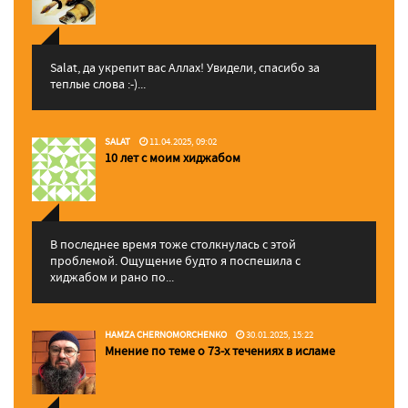
Salat, да укрепит вас Аллаx! Увидели, спасибо за
теплые слова :-)...
SALAT
11.04.2025, 09:02
10 лет с моим хиджабом
В последнее время тоже столкнулась с этой
проблемой. Ощущение будто я поспешила с
хиджабом и рано по...
HAMZA CHERNOMORCHENKO
30.01.2025, 15:22
Мнение по теме о 73-х течениях в исламе