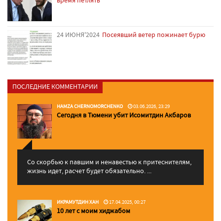
24 ИЮНЯ'2024
Посеявший ветер пожинает бурю
ПОСЛЕДНИЕ КОММЕНТАРИИ
HAMZA CHERNOMORCHENKO
03.06.2026, 23:29
Сегодня в Тюмени убит Исомитдин Акбаров
Со скорбью к павшим и ненавестью к притеснителям,
жизнь идет, расчет будет обязательно. ...
ИКРАМУТДИН ХАН
17.04.2025, 00:27
10 лет с моим хиджабом