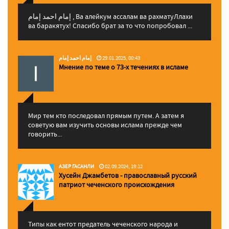
إمام احمد إمام , Ва алейкум ассалам ва рахматуЛлахи
ва баракятух! Спасибо брат за то что попробовал ...
إمام احمد إمام
29.01.2025, 00:43
Мнение по теме о 73-х течениях в исламе
Мир тем кто последовал прямым путем. А затем я
советую вам изучить основы ислама прежде чем
говорить...
АЗЕР ГАСАНЛИ
02.09.2024, 19:12
Хусейн Джамбетов - православный русский
патриот чеченского происхождения
Типы как ентот предатель чеченского народа и