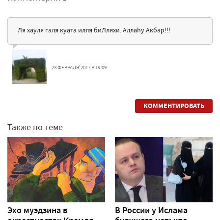
Ля хауля галя куата илля биЛляхи. Аллаhу Акбар!!!
23 ФЕВРАЛЯ'2017 В 19:09
КОММЕНТИРОВАТЬ
Также по теме
Эхо муэдзина в
В России у Ислама