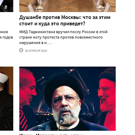
Душанбе против Москвы: что за этим
стоит и куда это приведет?
ичное
МИД Таджикистана вручил послу России в этой
х годов
стране ноту протеста против повсеместного
нарушения в н......
30 АПРЕЛЯ'2024