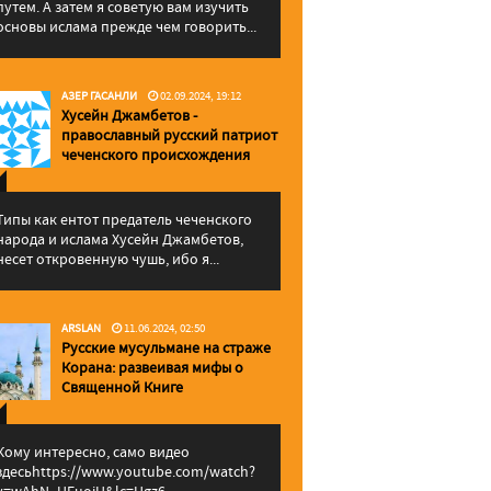
путем. А затем я советую вам изучить
основы ислама прежде чем говорить...
АЗЕР ГАСАНЛИ
02.09.2024, 19:12
Хусейн Джамбетов -
православный русский патриот
чеченского происхождения
Типы как ентот предатель чеченского
народа и ислама Хусейн Джамбетов,
несет откровенную чушь, ибо я...
ARSLAN
11.06.2024, 02:50
Русские мусульмане на страже
Корана: pазвеивая мифы о
Священной Книге
Кому интересно, само видео
здесьhttps://www.youtube.com/watch?