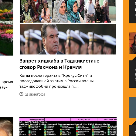
Запрет хиджаба в Таджикистане -
сговор Рахмона и Кремля
م
Когда после теракта в "Крокус-Сити" и
последовавшей за этим в России волны
о время
таджикофобии произошла п......
 (8–
21 ИЮНЯ'2024