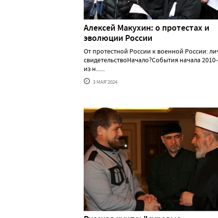
Алексей Макуxин: о протестаx и
эволюции России
От протестной России к военной России: л
свидетельствоНачало?События начала 2010-
из н......
3 МАЯ'2024