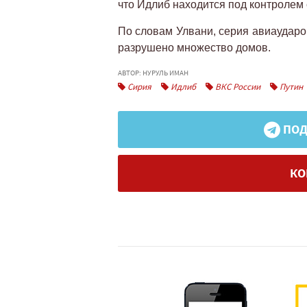
что Идлиб находится под контролем
По словам Улвани, серия авиаударо
разрушено множество домов.
АВТОР: НУРУЛЬ ИМАН
Сирия
Идлиб
ВКС России
Путин
ПОД
КО