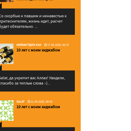
Со скорбью к павшим и ненавестью к
притеснителям, жизнь идет, расчет
будет обязательно. ...
ИКРАМУТДИН ХАН
17.04.2025, 00:27
10 лет с моим хиджабом
Salat, да укрепит вас Аллаx! Увидели,
спасибо за теплые слова :-)...
SALAT
11.04.2025, 09:02
10 лет с моим хиджабом