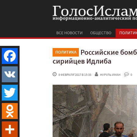
ВСЕ НОВОСТИ
ОБЩЕСТВО
ПОЛИТИ
Российские бомб
ПОЛИТИКА
сирийцев Идлиба
Facebook
 8 ФЕВРАЛЯ'2017 В 15:33
НУРУЛЬ ИМАН
 0
VK
Twitter
Odnoklassniki