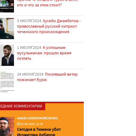
кто и что за этим стоит?
5 ИЮЛЯ'2024
Хусейн Джамбетов -
православный русский патриот
чеченского происхождения
1 ИЮЛЯ'2024
К успешным
мусульманам: прошло время
петлять
24 ИЮНЯ'2024
Посеявший ветер
пожинает бурю
ЕДНИЕ КОММЕНТАРИИ
HAMZA CHERNOMORCHENKO
03.06.2026, 23:29
Сегодня в Тюмени убит
Исомитдин Акбаров