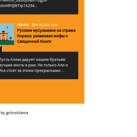
v=wAhN_UEuojU&lc=Ugz6-
h0nMPQWTip7AZ94...
KRR AKK
09.06.2024, 18:56
Русские мусульмане на страже
Корана: pазвеивая мифы о
Священной Книге
Пусть Аллах дарует нашим братьям
лучшее месть в раю. Не только Али и
Иса стоят за этими прекрасными ...
 by golosislama