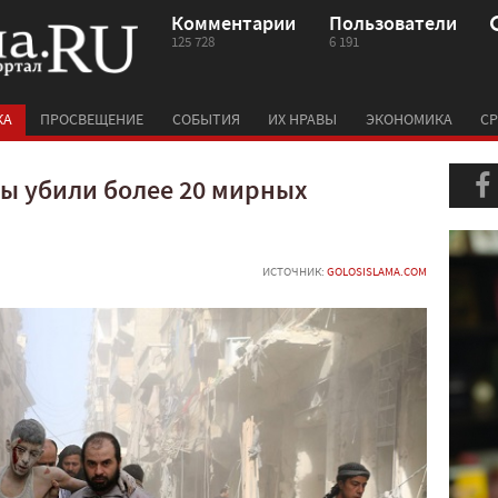
Комментарии
Пользователи
125 728
6 191
КА
ПРОСВЕЩЕНИЕ
СОБЫТИЯ
ИХ НРАВЫ
ЭКОНОМИКА
СР
ы убили более 20 мирных
ИСТОЧНИК:
GOLOSISLAMA.COM