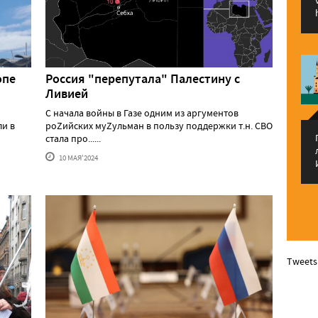
опе
Россия "перепутала" Палестину с
Ливией
С начала войны в Газе одним из аргументов
ли в
роZийских муZульман в пользу поддержки т.н. СВО
стала про......
10 МАЯ'2024
Tweets