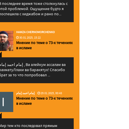
В последнее время тоже столкнулась с
этой проблемой. Ощущение будто я
поспешила с хиджабом и рано по...
HAMZA CHERNOMORCHENKO
30.01.2025, 15:22
Мнение по теме о 73-х течениях
в исламе
إمام احمد إما , Ва алейкум ассалам ва
рахматуЛлахи ва баракятух! Спасибо
брат за то что попробовал ...
إمام احمد إمام
29.01.2025, 00:43
Мнение по теме о 73-х течениях
в исламе
Мир тем кто последовал прямым