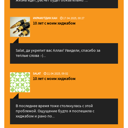
ИКРАМУТДИН ХАН
17.04.2025, 00:27
10 лет с моим хиджабом
Salat, да укрепит вас Аллаx! Увидели, спасибо за
теплые слова :-)...
SALAT
11.04.2025, 09:02
10 лет с моим хиджабом
В последнее время тоже столкнулась с этой
проблемой. Ощущение будто я поспешила с
хиджабом и рано по...