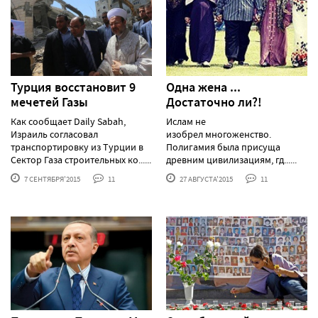
Турция восстановит 9
Одна жена ...
мечетей Газы
Достаточно ли?!
Как сообщает Daily Sabah,
Ислам не
Израиль согласовал
изобрел многоженство.
транспортировку из Турции в
Полигамия была присуща
Сектор Газа строительных ко......
древним цивилизациям, гд......
7 СЕНТЯБРЯ'2015
11
27 АВГУСТА'2015
11