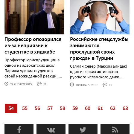
Профессор опозорился
Российские спецслужбы
из-за неприязни к
занимаются
студентке в хиджабе
прослушкой своих
граждан в Турции
Профессор юриспруденции в
одной из адвокатских школ
Салман Север (Максим Байдак)
Парижа удивил студентов
один из ярких активистов
своей неожиданной реакци......
русского исламского движ......
27 ЯНВАРЯ'2015
11
10 ЯНВАРЯ'2015
11
3
54
55
56
57
58
59
60
61
62
63