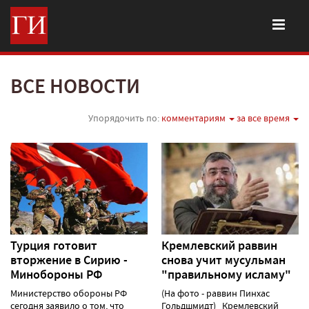
ВСЕ НОВОСТИ
Упорядочить по:
комментариям
за все время
Турция готовит
Кремлевский раввин
вторжение в Сирию -
снова учит мусульман
Минобороны РФ
"правильному исламу"
Министерство обороны РФ
(На фото - раввин Пинхас
сегодня заявило о том, что
Гольдшмидт) Кремлевский