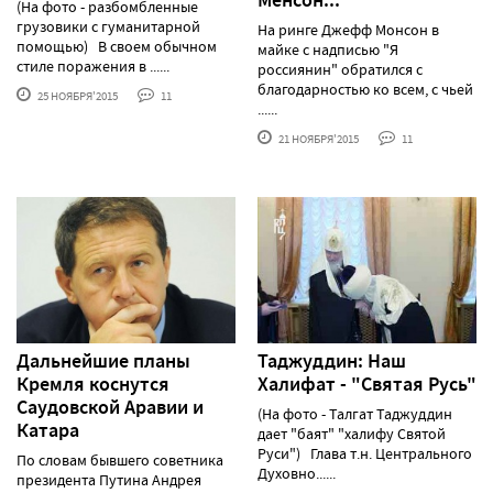
(На фото - разбомбленные
грузовики с гуманитарной
На ринге Джефф Монсон в
помощью) В своем обычном
майке с надписью "Я
стиле поражения в ......
россиянин" обратился с
благодарностью ко всем, с чьей
25 НОЯБРЯ'2015
11
......
21 НОЯБРЯ'2015
11
Дальнейшие планы
Таджуддин: Наш
Кремля коснутся
Халифат - "Святая Русь"
Саудовской Аравии и
(На фото - Талгат Таджуддин
Катара
дает "баят" "халифу Святой
Руси") Глава т.н. Центрального
По словам бывшего советника
Духовно......
президента Путина Андрея