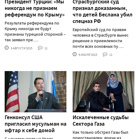
Президент Турции: «Мы
Страсбургский суд
никогда не признаем
признал доказанным,
референдум по Крыму»
что детей Беслана убил
спецназ РФ
Результаты референдума по
Крыму никогда не будут
Европейский суд по правам
признаны турецкой стороной –
человека в Страсбурге вынес
так заявил пре......
решение о приемлемости
почти всех основных пу......
3 АВГУСТА'2015
11
6 ИЮЛЯ'2015
11
Генконсул США
Искалеченные судьбы
пригласил мусульман на
Сектора Газа
ифтар к себе домой
Как только обстрел Газы был
приостановлен, врачи из
С началом июля на Урале