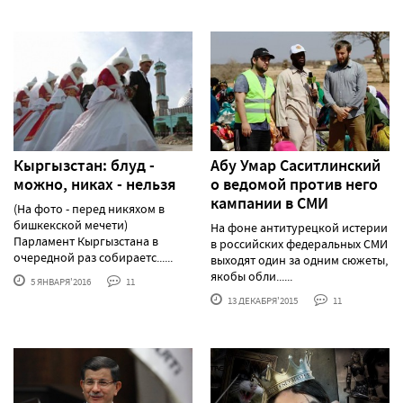
Кыргызстан: блуд -
Абу Умар Саситлинский
можно, никах - нельзя
о ведомой против него
кампании в СМИ
(На фото - перед никяхом в
бишкекской мечети)
На фоне антитурецкой истерии
Парламент Кыргызстана в
в российских федеральных СМИ
очередной раз собираетс......
выходят один за одним сюжеты,
якобы обли......
5 ЯНВАРЯ'2016
11
13 ДЕКАБРЯ'2015
11