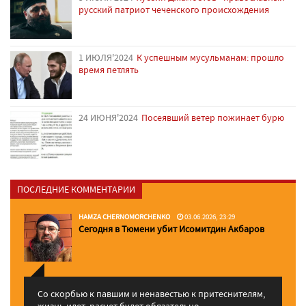
русский патриот чеченского происхождения
1 ИЮЛЯ'2024
К успешным мусульманам: прошло
время петлять
24 ИЮНЯ'2024
Посеявший ветер пожинает бурю
ПОСЛЕДНИЕ КОММЕНТАРИИ
HAMZA CHERNOMORCHENKO
03.06.2026, 23:29
Сегодня в Тюмени убит Исомитдин Акбаров
Со скорбью к павшим и ненавестью к притеснителям,
жизнь идет, расчет будет обязательно. ...