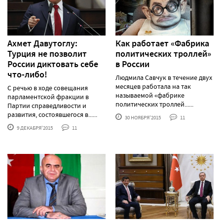
Ахмет Давутоглу:
Как работает «Фабрика
Турция не позволит
политических троллей»
России диктовать себе
в России
что-либо!
Людмила Савчук в течение двух
месяцев работала на так
С речью в ходе совещания
называемой «фабрике
парламентской фракции в
политических троллей......
Партии справедливости и
развития, состоявшегося в......
30 НОЯБРЯ'2015
11
9 ДЕКАБРЯ'2015
11