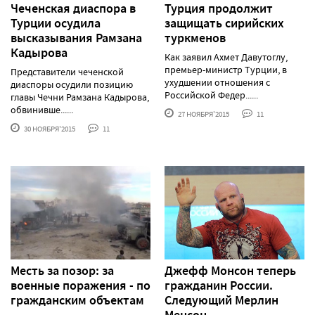
Чеченская диаспора в
Турция продолжит
Турции осудила
защищать сирийских
высказывания Рамзана
туркменов
Кадырова
Как заявил Ахмет Давутоглу,
премьер-министр Турции, в
Представители чеченской
ухудшении отношения с
диаспоры осудили позицию
Российской Федер......
главы Чечни Рамзана Кадырова,
обвинивше......
27 НОЯБРЯ'2015
11
30 НОЯБРЯ'2015
11
Месть за позор: за
Джефф Монсон теперь
военные поражения - по
гражданин России.
гражданским объектам
Следующий Мерлин
Менсон...