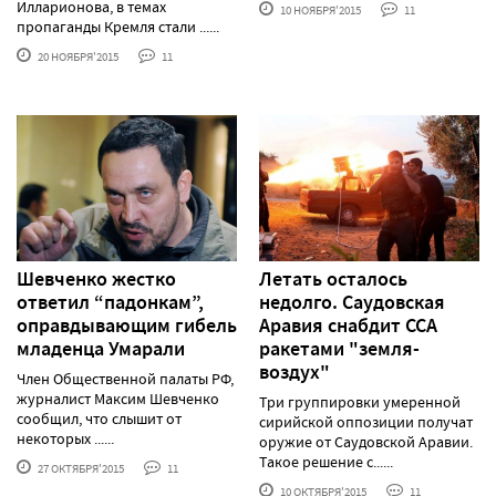
Илларионова, в темах
10 НОЯБРЯ'2015
11
пропаганды Кремля стали ......
20 НОЯБРЯ'2015
11
Шевченко жестко
Летать осталось
ответил “падонкам”,
недолго. Саудовская
оправдывающим гибель
Аравия снабдит ССА
младенца Умарали
ракетами "земля-
воздух"
Член Общественной палаты РФ,
журналист Максим Шевченко
Три группировки умеренной
сообщил, что слышит от
сирийской оппозиции получат
некоторых ......
оружие от Саудовской Аравии.
Такое решение с......
27 ОКТЯБРЯ'2015
11
10 ОКТЯБРЯ'2015
11