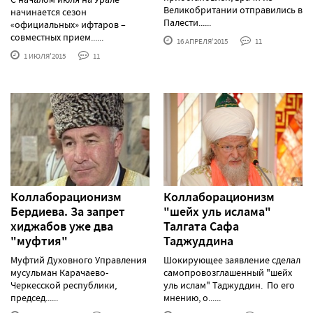
Великобритании отправились в
начинается сезон
Палести......
«официальных» ифтаров –
совместных прием......
16 АПРЕЛЯ'2015
11
1 ИЮЛЯ'2015
11
Коллаборационизм
Коллаборационизм
Бердиева. За запрет
"шейх уль ислама"
хиджабов уже два
Талгата Сафа
"муфтия"
Таджуддина
Муфтий Духовного Управления
Шокирующее заявление сделал
мусульман Карачаево-
самопровозглашенный "шейх
Черкесской республики,
уль ислам" Таджуддин. По его
председ......
мнению, о......