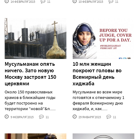
14 ФЕВРАЛЯ'2015
11
10 ФЕВРАЛЯ'2015
11
Мусульманам опять
10 млн женщин
ничего. Зато новую
покроют головы во
Москву застроят 150
Всемирный день
церквями
хиджаба
Около 150 православных
Мусульмане во всем мире
храмов в ближайшие годы
готовятся к отмечаемому 1
будет построено на
февраля Всемирному дню
территории “новой”&n......
хиджаба, и, как......
9 ФЕВРАЛЯ'2015
11
29 ЯНВАРЯ'2015
11