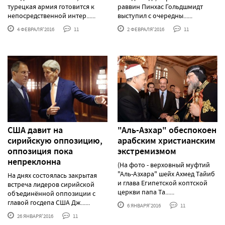
турецкая армия готовится к
раввин Пинхас Гольдшмидт
непосредственной интер......
выступил с очередны......
4 ФЕВРАЛЯ'2016
11
2 ФЕВРАЛЯ'2016
11
США давит на
"Аль-Азхар" обеспокоен
сирийскую оппозицию,
арабским христианским
оппозиция пока
экстремизмом
непреклонна
(На фото - верховный муфтий
"Аль-Азхара" шейх Ахмед Тайиб
На днях состоялась закрытая
и глава Египетской коптской
встреча лидеров сирийской
церкви папа Та......
объединённой оппозиции с
главой госдепа США Дж......
6 ЯНВАРЯ'2016
11
26 ЯНВАРЯ'2016
11