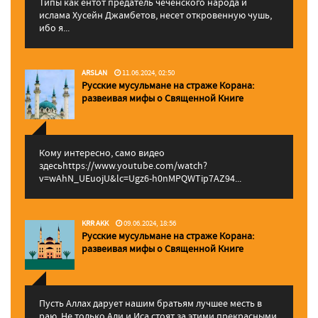
Типы как ентот предатель чеченского народа и
ислама Хусейн Джамбетов, несет откровенную чушь,
ибо я...
ARSLAN
11.06.2024, 02:50
Русские мусульмане на страже Корана:
pазвеивая мифы о Священной Книге
Кому интересно, само видео
здесьhttps://www.youtube.com/watch?
v=wAhN_UEuojU&lc=Ugz6-h0nMPQWTip7AZ94...
KRR AKK
09.06.2024, 18:56
Русские мусульмане на страже Корана:
pазвеивая мифы о Священной Книге
Пусть Аллах дарует нашим братьям лучшее месть в
раю. Не только Али и Иса стоят за этими прекрасными