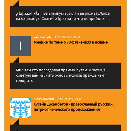
إمام احمد إمام , Ва алейкум ассалам ва рахматуЛлахи
ва баракятух! Спасибо брат за то что попробовал ...
إمام احمد إمام
29.01.2025, 00:43
Мнение по теме о 73-х течениях в исламе
Мир тем кто последовал прямым путем. А затем я
советую вам изучить основы ислама прежде чем
говорить...
АЗЕР ГАСАНЛИ
02.09.2024, 19:12
Хусейн Джамбетов - православный русский
патриот чеченского происхождения