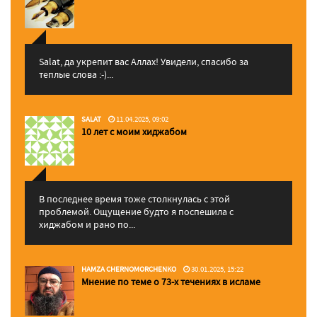
Salat, да укрепит вас Аллаx! Увидели, спасибо за
теплые слова :-)...
SALAT
11.04.2025, 09:02
10 лет с моим хиджабом
В последнее время тоже столкнулась с этой
проблемой. Ощущение будто я поспешила с
хиджабом и рано по...
HAMZA CHERNOMORCHENKO
30.01.2025, 15:22
Мнение по теме о 73-х течениях в исламе