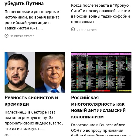
убедить Путина
Когда после теракта в "Крокус-
Сити" и последовавшей за этим
По нескольким достоверным
в России волны таджикофобии
источникам, во время визита
произошла п......
российской делегации в
Таджикистан (8–1......
21 ИЮНЯ'2024
30 ОКТЯБРЯ'2025
Ревность сионистов и
Российская
кремляди
многополярность как
новый антиисламский
Палестинцы в Секторе Газа
колониализм
платят огромную цену. За
просчеты своих лидеров, за то,
Голосование в Генассамблее
что их используют......
ООН по вопросу признания
бойни боснийских мусульман в