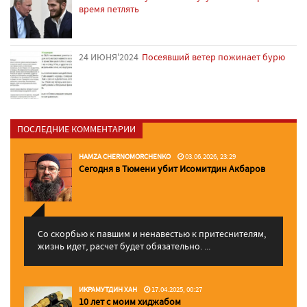
время петлять
24 ИЮНЯ'2024
Посеявший ветер пожинает бурю
ПОСЛЕДНИЕ КОММЕНТАРИИ
HAMZA CHERNOMORCHENKO
03.06.2026, 23:29
Сегодня в Тюмени убит Исомитдин Акбаров
Со скорбью к павшим и ненавестью к притеснителям,
жизнь идет, расчет будет обязательно. ...
ИКРАМУТДИН ХАН
17.04.2025, 00:27
10 лет с моим хиджабом