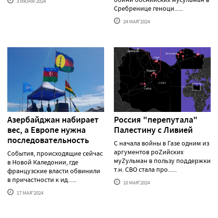
3 ИЮНЯ'2024
Сребренице геноци......
24 МАЯ'2024
Азербайджан набирает
Россия "перепутала"
вес, а Европе нужна
Палестину с Ливией
последовательность
С начала войны в Газе одним из
аргументов роZийских
События, происходящие сейчас
муZульман в пользу поддержки
в Новой Каледонии, где
т.н. СВО стала про......
французские власти обвинили
в причастности к ид......
10 МАЯ'2024
17 МАЯ'2024