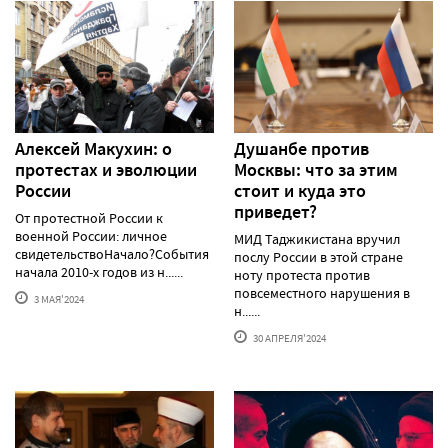
Алексей Макуxин: о
Душанбе против
протестаx и эволюции
Москвы: что за этим
России
стоит и куда это
приведет?
От протестной России к
военной России: личное
МИД Таджикистана вручил
свидетельствоНачало?События
послу России в этой стране
начала 2010-х годов из н......
ноту протеста против
повсеместного нарушения в
3 МАЯ'2024
н......
30 АПРЕЛЯ'2024