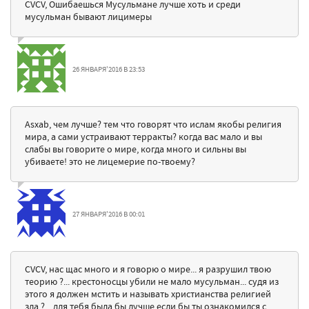
CVCV, Ошибаешься Мусульмане лучше хоть и среди
мусульман бывают лицимеры
26 ЯНВАРЯ'2016 В 23:53
Asxab, чем лучше? тем что говорят что ислам якобы религия
мира, а сами устраивают терракты? когда вас мало и вы
слабы вы говорите о мире, когда много и сильны вы
убиваете! это не лицемерие по-твоему?
27 ЯНВАРЯ'2016 В 00:01
CVCV, нас щас много и я говорю о мире... я разрушил твою
теорию ?... крестоносцы убили не мало мусульман... судя из
этого я должен мстить и называть христианства религией
зла ?... для тебя была бы лучше если бы ты ознакомился с