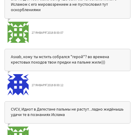
Исламом с его мировозрением а не пустословил тут
оскорблениями
27 ЯНВАРЯ'2016 В 00:07
Asxab, кому ты мстить собрался "герой"? во времена
крестовых походов твои предки на пальме жили)))
27 ЯНВАРЯ'2016 В 00:12
CVCV, Идиот в Дагестане пальмы не растут...ладно жидёнышь
удачи те в познаниях Ислама