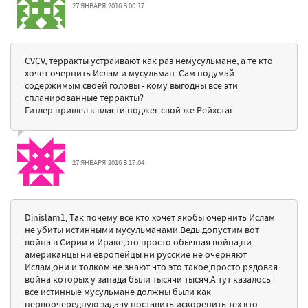
27 ЯНВАРЯ'2016 В 00:17
CVCV, терракты устраивают как раз немусульмане, а те кто
хочет очернить Ислам и мусульман. Сам подумай
содержимым своей головы - кому выгодны все эти
спланированные терракты?
Гитлер пришел к власти поджег свой же Рейхстаг.
27 ЯНВАРЯ'2016 В 17:04
Dinislam1, Так почему все кто хочет якобы очернить Ислам
не убиты истинными мусульманами.Ведь допустим вот
война в Сирии и Ираке,это просто обычная война,ни
американцы ни европейцы ни русские не очерняют
Ислам,они и толком не знают что это такое,просто рядовая
война которых у запада были тысячи тысяч.А тут казалось
все истинные мусульмане должны были как
первоочередную задачу поставить искоренить тех кто