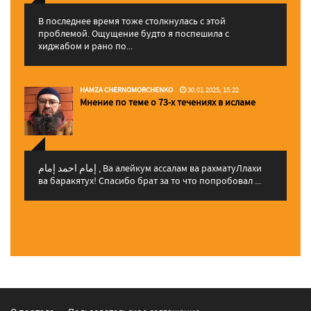
В последнее время тоже столкнулась с этой
проблемой. Ощущение будто я поспешила с
хиджабом и рано по...
HAMZA CHERNOMORCHENKO
30.01.2025, 15:22
Мнение по теме о 73-х течениях в исламе
إمام احمد إمام , Ва алейкум ассалам ва рахматуЛлахи
ва баракятух! Спасибо брат за то что попробовал ...