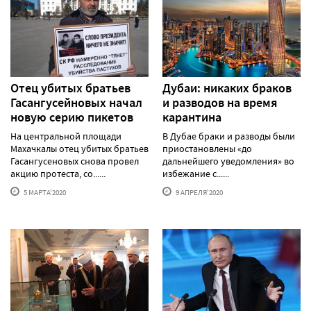
Отец убитых братьев
Дубаи: никаких браков
Гасангусейновых начал
и разводов на время
новую серию пикетов
карантина
На центральной площади
В Дубае браки и разводы были
Махачкалы отец убитых братьев
приостановлены «до
Гасангусеновых снова провел
дальнейшего уведомления» во
акцию протеста, со......
избежание с......
5 МАРТА'2020
9 АПРЕЛЯ'2020