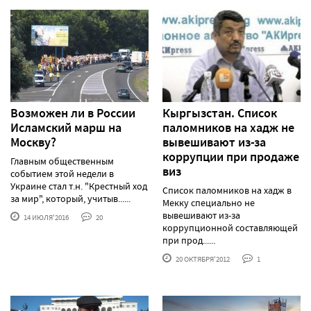
Возможен ли в России
Кыргызстан. Список
Исламский марш на
паломников на хадж не
Москву?
вывешивают из-за
коррупции при продаже
Главным общественным
виз
событием этой недели в
Украине стал т.н. "Крестный ход
Список паломников на хадж в
за мир", который, учитыв......
Мекку специально не
вывешивают из-за
14 ИЮЛЯ'2016
20
коррупционной составляющей
при прод......
20 ОКТЯБРЯ'2012
1