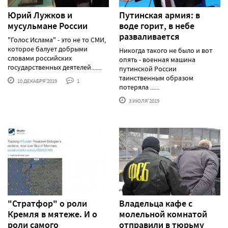
Юрий Лужков и
Путинская армия: в
мусульмане России
воде горит, в небе
разваливается
"Голос Ислама" - это не то СМИ,
которое балует добрыми
Никогда такого не было и вот
словами российских
опять - военная машина
государственных деятелей.......
путинской России
таинственным образом
10 ДЕКАБРЯ'2019
1
потеряла ......
3 ИЮЛЯ'2019
"Стратфор" о роли
Владельца кафе с
Кремля в мятеже. И о
молельной комнатой
роли самого
отправили в тюрьму