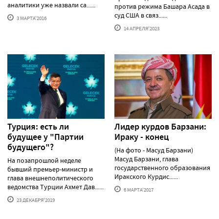
аналитики уже назвали са......
против режима Башара Асада в
суд США в связ......
3 МАРТА'2016
14 АПРЕЛЯ'2023
Турция: есть ли
Лидер курдов Барзани:
будущее у "Партии
Ираку - конец
будущего"?
(На фото - Масуд Барзани)
Масуд Барзани, глава
На позапрошлой неделе
государственного образования
бывший премьер-министр и
Иракского Курдис......
глава внешнеполитического
ведомства Турции Ахмет Дав......
6 МАРТА'2017
23 ДЕКАБРЯ'2019