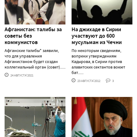
Афганистан: талибы за
На джихаде в Сирии
советы без
участвуют до 600
коммунистов
мусульман из Чечни
Афганские талибы* заявили,
По некоторым сведениям,
что для управления
вопреки утверждениям
Афганистаном будет создан
Кадырова, в Сирии против
коллегиальный орган (совет)......
алавитских сектантов воюет
бат......
24 АВГУСТА'2021
23 АВГУСТА'2012
3