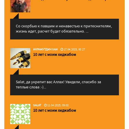
Со скорбью к павшим и ненавестью к притеснителям,
жизнь идет, расчет будет обязательно. ...
ИКРАМУТДИН ХАН
17.04.2025, 00:27
10 лет с моим хиджабом
Salat, да укрепит вас Аллаx! Увидели, спасибо за
теплые слова :-)...
SALAT
11.04.2025, 09:02
10 лет с моим хиджабом