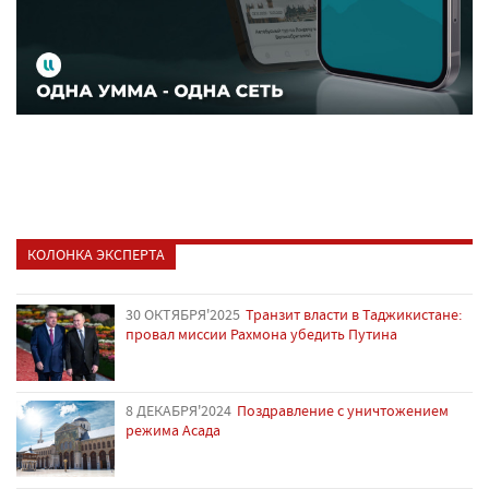
КОЛОНКА ЭКСПЕРТА
30 ОКТЯБРЯ'2025
Транзит власти в Таджикистане:
провал миссии Рахмона убедить Путина
8 ДЕКАБРЯ'2024
Поздравление с уничтожением
режима Асада