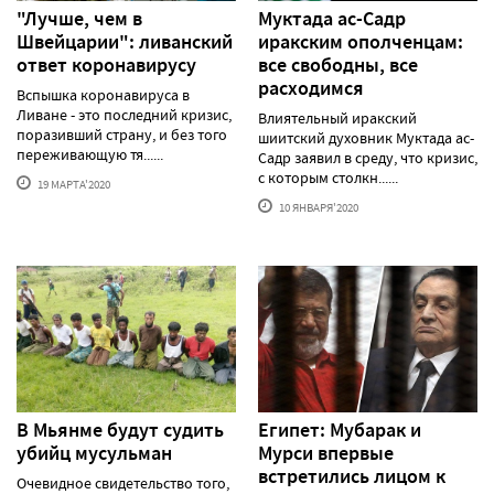
"Лучше, чем в
Муктада ас-Садр
Швейцарии": ливанский
иракским ополченцам:
ответ коронавирусу
все свободны, все
расходимся
Вспышка коронавируса в
Ливане - это последний кризис,
Влиятельный иракский
поразивший страну, и без того
шиитский духовник Муктада ас-
переживающую тя......
Садр заявил в среду, что кризис,
с которым столкн......
19 МАРТА'2020
10 ЯНВАРЯ'2020
В Мьянме будут судить
Египет: Мубарак и
убийц мусульман
Мурси впервые
встретились лицом к
Очевидное свидетельство того,