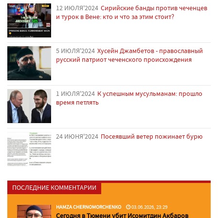
12 ИЮЛЯ'2024
Сирийские банды против чеченцев
и турок в Вене: кто и что за этим стоит?
5 ИЮЛЯ'2024
Хусейн Джамбетов - православный
русский патриот чеченского происхождения
1 ИЮЛЯ'2024
К успешным мусульманам: прошло
время петлять
24 ИЮНЯ'2024
Посеявший ветер пожинает бурю
ПОСЛЕДНИЕ КОММЕНТАРИИ
HAMZA CHERNOMORCHENKO
03.06.2026, 23:29
Сегодня в Тюмени убит Исомитдин Акбаров