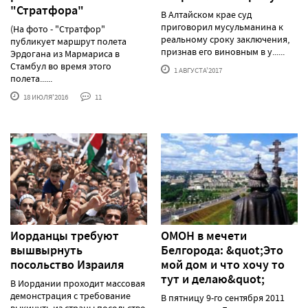
"Стратфора"
В Алтайском крае суд
приговорил мусульманина к
(На фото - "Стратфор"
реальному сроку заключения,
публикует маршрут полета
признав его виновным в у......
Эрдогана из Мармариса в
Стамбул во время этого
1 АВГУСТА'2017
полета......
18 ИЮЛЯ'2016
11
Иорданцы требуют
ОМОН в мечети
вышвырнуть
Белгорода: &quot;Это
посольство Израиля
мой дом и что хочу то
тут и делаю&quot;
В Иордании проходит массовая
демонстрация с требование
В пятницу 9-го сентября 2011
выкинуть из страны посольство