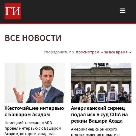
ВСЕ НОВОСТИ
Упорядочить по:
просмотрам
за все время
Жесточайшее интервью
Американский сириец
с Башаром Асадом
подал иск в суд США на
режим Башара Асада
Немецкий телеканал ARD
провёл интервью с с Башаром
Американец сирийского
Асадом, которое западные
происхождения подал иск