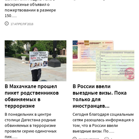
воскресенье объявил о
пожертвовании в размере
150......
17 АПРЕЛЯ'2018
В Махачкале прошел
В России ввели
пикет родственников
выездные визы. Пока
обвиняемых в
только для
терроризме
иностранцев...
В понедельник в центре
Сегодня благодаря социальным
столице Дагестана родные
сетям разошлась информация о
обвиняемых в терроризме
том, что в России ввели
провели серию одиночных
выездные визы. По......
пик......