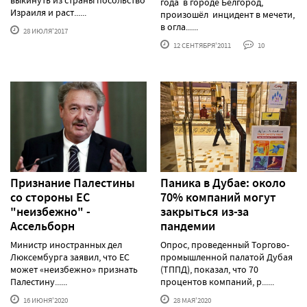
года в городе Белгород,
Израиля и раст......
произошёл инцидент в мечети,
в огла......
28 ИЮЛЯ'2017
12 СЕНТЯБРЯ'2011
10
Признание Палестины
Паника в Дубае: около
со стороны ЕС
70% компаний могут
"неизбежно" -
закрыться из-за
Ассельборн
пандемии
Министр иностранных дел
Опрос, проведенный Торгово-
Люксембурга заявил, что ЕС
промышленной палатой Дубая
может «неизбежно» признать
(ТППД), показал, что 70
Палестину......
процентов компаний, р......
16 ИЮНЯ'2020
28 МАЯ'2020