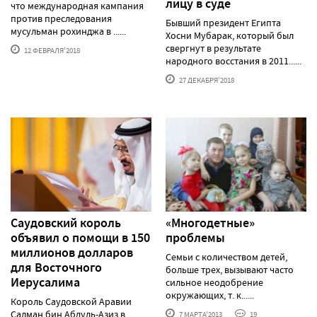
лицу в суде
что международная кампания
против преследования
Бывший президент Египта
мусульман рохинджа в ......
Хосни Мубарак, который был
свергнут в результате
12 ФЕВРАЛЯ'2018
народного восстания в 2011......
27 ДЕКАБРЯ'2018
Саудовский король
«Многодетные»
объявил о помощи в 150
проблемы
миллионов долларов
Семьи с количеством детей,
для Восточного
больше трех, вызывают часто
Иерусалима
сильное неодобрение
окружающих, т. к......
Король Саудовской Аравии
Салман бин Абдуль-Азиз в
7 МАРТА'2013
19