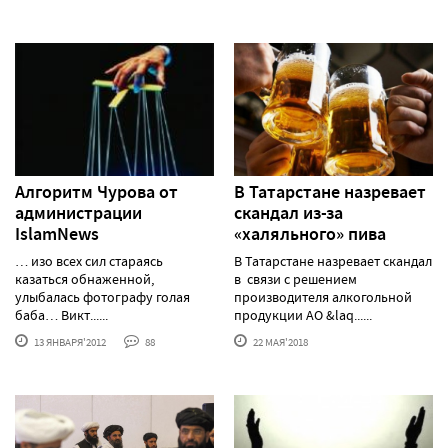
Алгоритм Чурова от
В Татарстане назревает
администрации
скандал из-за
IslamNews
«халяльного» пива
… изо всех сил стараясь
В Татарстане назревает скандал
казаться обнаженной,
в связи с решением
улыбалась фотографу голая
производителя алкогольной
баба… Викт......
продукции АО &laq......
13 ЯНВАРЯ'2012
88
22 МАЯ'2018