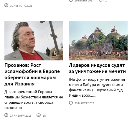
16 ИЮНЯ'2017
1
10 АВГУСТА'2021
Проханов: Рост
Лидеров индусов судят
исламофобии в Европе
за уничтожение мечети
обернется кошмаром
(На фото - кадры уничтожения
для Израиля
мечети Бабура индуистскими
фанатиками) Верховный суд
Для современной Европы
Индии возо......
главным божеством является не
справедливость, а свобода,
23 МАРТА'2017
основанн......
17 ЯНВАРЯ'2015
18