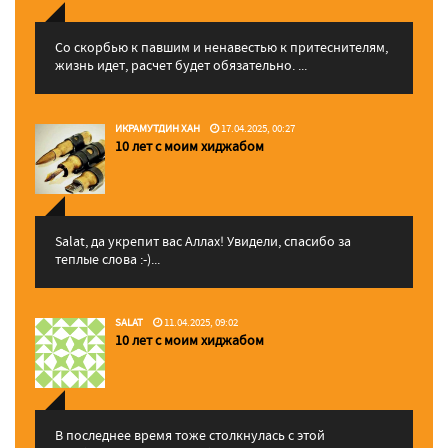
Со скорбью к павшим и ненавестью к притеснителям,
жизнь идет, расчет будет обязательно. ...
ИКРАМУТДИН ХАН
17.04.2025, 00:27
10 лет с моим хиджабом
Salat, да укрепит вас Аллаx! Увидели, спасибо за
теплые слова :-)...
SALAT
11.04.2025, 09:02
10 лет с моим хиджабом
В последнее время тоже столкнулась с этой