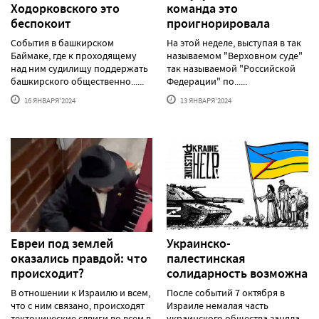
Ходорковского это
команда это
беспокоит
проигнорировала
События в башкирском
На этой неделе, выступая в так
Баймаке, где к проходящему
называемом "Верховном суде"
над ним судилищу поддержать
так называемой "Российской
башкирского общественно......
Федерации" по......
16 ЯНВАРЯ'2024
13 ЯНВАРЯ'2024
Евреи под землей
Украинско-
оказались правдой: что
палестинская
происходит?
солидарность возможна
В отношении к Израилю и всем,
После событий 7 октября в
что с ним связано, происходят
Израиле немалая часть
тектонические сдвиги во всем в
украинского общества заняла