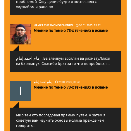
проблемой. Ощущение будто я поспешила с
хиджабом и рано по...
HAMZA CHERNOMORCHENKO
30.01.2025, 15:22
Мнение по теме о 73-х течениях в исламе
إمام احمد إمام , Ва алейкум ассалам ва рахматуЛлахи
ва баракятух! Спасибо брат за то что попробовал ...
إمام احمد إمام
29.01.2025, 00:43
Мнение по теме о 73-х течениях в исламе
Мир тем кто последовал прямым путем. А затем я
советую вам изучить основы ислама прежде чем
говорить...