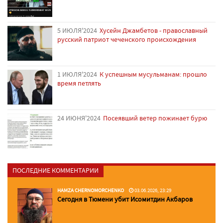
5 ИЮЛЯ'2024
Хусейн Джамбетов - православный
русский патриот чеченского происхождения
1 ИЮЛЯ'2024
К успешным мусульманам: прошло
время петлять
24 ИЮНЯ'2024
Посеявший ветер пожинает бурю
ПОСЛЕДНИЕ КОММЕНТАРИИ
HAMZA CHERNOMORCHENKO
03.06.2026, 23:29
Сегодня в Тюмени убит Исомитдин Акбаров