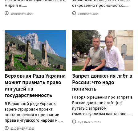
мире и н......
откровенно просионистск......
10 ЯНВАРЯ'2024
3 ЯНВАРЯ'2024
Верховная Рада Украина
Запрет движения лгбт в
может признать право
России: что надо
ингушей на
понимать
государственность
Говоря о решении про запрет в
России движения лгбт (не
В Верховной раде Украины
путать с запретом
зарегистрирован проект
гомосексуализма как таково......
постановления о признании
права ингушского народа н......
2 ДЕКАБРЯ'2023
21 ДЕКАБРЯ'2023