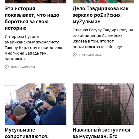
Эта история
Дело Тавдирякова как
показывает, что надо
зеркало роZийских
бороться за свою
муZульман
историю
Отвечая Расулу Тавдирякову на
его обвинения Асламбека
Интервью Путина
Эжаева в том, что тот
американскому журналисту
поплатился за несоблюде......
Такеру Карлсону шокировало
многих на Западе тем,
31 ЯНВАРЯ'2024
насколько......
10 ФЕВРАЛЯ'2024
Мусульмане
Навальный заступился
сопротивляются.
за мусульман. Его