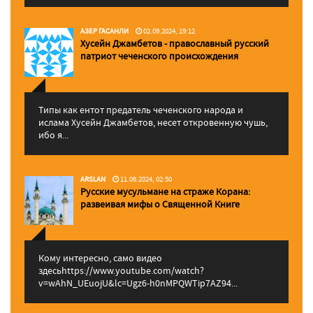
АЗЕР ГАСАНЛИ
02.09.2024, 19:12
Хусейн Джамбетов - православный русский
патриот чеченского происхождения
Типы как ентот предатель чеченского народа и
ислама Хусейн Джамбетов, несет откровенную чушь,
ибо я...
ARSLAN
11.06.2024, 02:50
Русские мусульмане на страже Корана:
pазвеивая мифы о Священной Книге
Кому интересно, само видео
здесьhttps://www.youtube.com/watch?
v=wAhN_UEuojU&lc=Ugz6-h0nMPQWTip7AZ94...