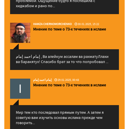
проблемой. Ощущение будто я поспешила с
хиджабом и рано по...
HAMZA CHERNOMORCHENKO
30.01.2025, 15:22
Мнение по теме о 73-х течениях в исламе
إمام احمد إمام , Ва алейкум ассалам ва рахматуЛлахи
ва баракятух! Спасибо брат за то что попробовал ...
إمام احمد إمام
29.01.2025, 00:43
Мнение по теме о 73-х течениях в исламе
Мир тем кто последовал прямым путем. А затем я
советую вам изучить основы ислама прежде чем
говорить...