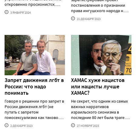
откровенно просионистск......
постановления о признании
права ингушского народа н......
3 ЯНВАРЯ'2024
21 ДЕКАБРЯ'2023
Запрет движения лгбт в
ХАМАС хуже нацистов
России: что надо
или нацисты лучше
понимать
ХАМАС?
Говоря о решении про запрет в
Не секрет, что одним из самых
России движения лгбт (не
важных нарративов
путать с запретом
израильского сионизма в
гомосексуализма как таково......
последние 80 лет была траге......
2 ДЕКАБРЯ'2023
27 НОЯБРЯ'2023