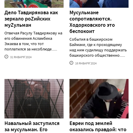
Дело Тавдирякова как
Мусульмане
зеркало роZийских
сопротивляются.
муZульман
Ходорковского это
беспокоит
Отвечая Расулу Тавдирякову на
его обвинения Асламбека
События в башкирском
Эжаева в том, что тот
Баймаке, где к проходящему
поплатился за несоблюде......
над ним судилищу поддержать
башкирского общественно......
31 ЯНВАРЯ'2024
16 ЯНВАРЯ'2024
Навальный заступился
Евреи под землей
за мусульман. Его
оказались правдой: что