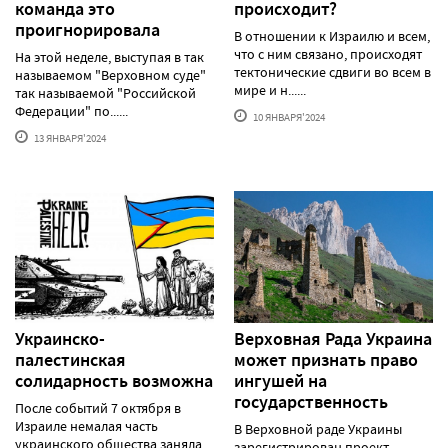
команда это
происходит?
проигнорировала
В отношении к Израилю и всем,
что с ним связано, происходят
На этой неделе, выступая в так
тектонические сдвиги во всем в
называемом "Верховном суде"
мире и н......
так называемой "Российской
Федерации" по......
10 ЯНВАРЯ'2024
13 ЯНВАРЯ'2024
Украинско-
Верховная Рада Украина
палестинская
может признать право
солидарность возможна
ингушей на
государственность
После событий 7 октября в
Израиле немалая часть
В Верховной раде Украины
украинского общества заняла
зарегистрирован проект