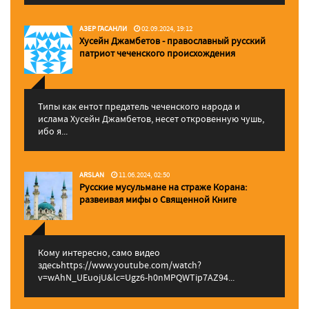
АЗЕР ГАСАНЛИ
02.09.2024, 19:12
Хусейн Джамбетов - православный русский
патриот чеченского происхождения
Типы как ентот предатель чеченского народа и
ислама Хусейн Джамбетов, несет откровенную чушь,
ибо я...
ARSLAN
11.06.2024, 02:50
Русские мусульмане на страже Корана:
pазвеивая мифы о Священной Книге
Кому интересно, само видео
здесьhttps://www.youtube.com/watch?
v=wAhN_UEuojU&lc=Ugz6-h0nMPQWTip7AZ94...