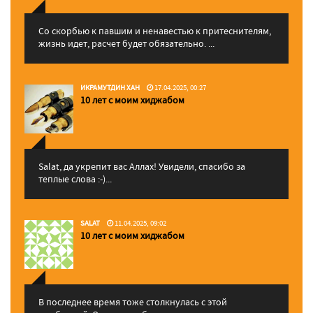
Со скорбью к павшим и ненавестью к притеснителям,
жизнь идет, расчет будет обязательно. ...
ИКРАМУТДИН ХАН
17.04.2025, 00:27
10 лет с моим хиджабом
Salat, да укрепит вас Аллаx! Увидели, спасибо за
теплые слова :-)...
SALAT
11.04.2025, 09:02
10 лет с моим хиджабом
В последнее время тоже столкнулась с этой