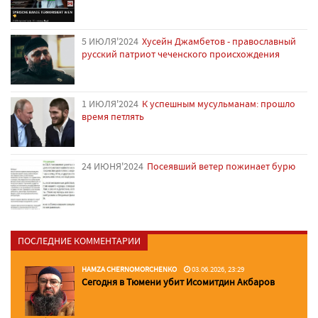
5 ИЮЛЯ'2024
Хусейн Джамбетов - православный
русский патриот чеченского происхождения
1 ИЮЛЯ'2024
К успешным мусульманам: прошло
время петлять
24 ИЮНЯ'2024
Посеявший ветер пожинает бурю
ПОСЛЕДНИЕ КОММЕНТАРИИ
HAMZA CHERNOMORCHENKO
03.06.2026, 23:29
Сегодня в Тюмени убит Исомитдин Акбаров