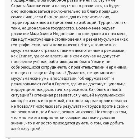
Страны Залива: если и начнут что-то развивать, то будет
оно использоваться исключительно во благо правящих
семеек или, если быть точнее, для их политических,
территориальных и национальных амбиций. Турция: опять-
таки, национальное государство. Более-менее радует
развитие Малайзии и Индонезии, но они далеки от тех мест,
где идут жесточайшие столкновения и резня Мусульман (как
географически, так и политически). Что уж говорить о
мусульманских странах с такими деспотичными режимами,
как Египет, где сама власть ни в коем случае не допустит
появление учёных, работающих во благо Умме и не
собирающихся сотрудничать с правительствами и армиями,
стоящих гп защите Израиля? Думается, не зря многие
мусульманские умы впоследствии "обнаруживают" и
реализовывают себя в Европе, где их не достанут щупальца
коррупционных деспотичных режимов. Как быть в такой
ситуации? Потенциал развиваться у нашей мусульманской
молодёжи есть и огромный, но прозападные правительства
не позволят использовать результат их трудов против своих
же режимов и, тем более, режим их хозяев. Не говоря о том,
что многие эти марионетки создали им такие условия
жизни, что импросто приходится думать о том, как добыть
хлеб насущный...