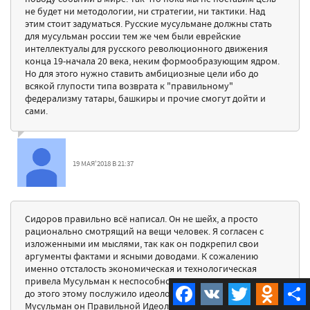
не будет ни методологии, ни стратегии, ни тактики. Над
этим стоит задуматься. Русские мусульмане должны стать
для мусульман россии тем же чем были еврейские
интеллектуалы для русского революционного движения
конца 19-начала 20 века, неким формообразующим ядром.
Но для этого нужно ставить амбициозные цели ибо до
всякой глупости типа возврата к "правильному"
федерализму татары, башкиры и прочие смогут дойти и
сами.
19 МАЯ'2018 В 21:37
Сидоров правильно всё написал. Он не шейх, а просто
рационально смотрящий на вещи человек. Я согласен с
изложенными им мыслями, так как он подкрепил свои
аргументы фактами и ясными доводами. К сожалению
именно отсталость экономическая и технологическая
привела Мусульман к неспособности содержать Армию. Но
Facebook
VK
Twitter
Odnokla
до этого этому послужило идеологическое отклонение
Мусульман он Правильной Идеологи(Акыда Салиха) и