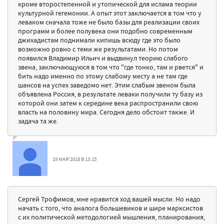
кроме второстепенной и утопической для ислама теории
культурной гегемонии. А опыт этот заключается в том что у
леваком сначала тоже не было базы для реализации своих
программ и более полувека они подобно современным
джихадистам поднимали кипишь всюду где это было
возможно ровно с теми же результатами. Но потом
появился Владимир Ильич и выдвинул теорию слабого
звена, заключающуюся в том что "где тонко, там и рвется" и
бить надо именно по этому слабому месту а не там где
шансов на успех заведомо нет. Этим слабым звеном была
объявлена Россия, в результате леваки получили ту базу из
которой они затем к середине века распространили свою
власть на половину мира. Сегодня дело обстоит также. И
задача та же.
19 МАЯ'2018 В 13:15
Сергей Трофимов, мне нравится ход вашей мысли. Но надо
начать с того, что аналога большевиков и шире марксистов
с их политической методологией мышления, планирования,