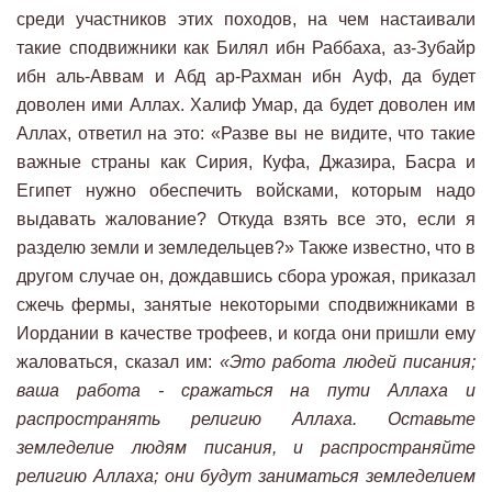
среди участников этих походов, на чем настаивали
такие сподвижники как Билял ибн Раббаха, аз-Зубайр
ибн аль-Аввам и Абд ар-Рахман ибн Ауф, да будет
доволен ими Аллах. Халиф Умар, да будет доволен им
Аллах, ответил на это: «Разве вы не видите, что такие
важные страны как Сирия, Куфа, Джазира, Басра и
Египет нужно обеспечить войсками, которым надо
выдавать жалование? Откуда взять все это, если я
разделю земли и земледельцев?» Также известно, что в
другом случае он, дождавшись сбора урожая, приказал
сжечь фермы, занятые некоторыми сподвижниками в
Иордании в качестве трофеев, и когда они пришли ему
жаловаться, сказал им:
«Это работа людей писания;
ваша работа - сражаться на пути Аллаха и
распространять религию Аллаха. Оставьте
земледелие людям писания, и распространяйте
религию Аллаха; они будут заниматься земледелием