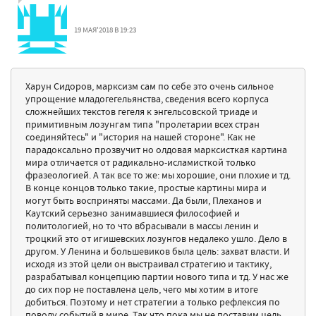
19 МАЯ'2018 В 19:23
Харун Сидоров, марксизм сам по себе это очень сильное
упрощение младогегельянства, сведения всего корпуса
сложнейших текстов гегеля к энгельсовской триаде и
примитивным лозунгам типа "пролетарии всех стран
соединяйтесь" и "история на нашей стороне". Как не
парадоксально прозвучит но олдовая марксисткая картина
мира отличается от радикально-исламисткой только
фразеологией. А так все то же: мы хорошие, они плохие и тд.
В конце концов только такие, простые картины мира и
могут быть восприняты массами. Да были, Плеханов и
Каутский серьезно занимавшиеся философией и
политологией, но то что вбрасывали в массы ленин и
троцкий это от игишевских лозунгов недалеко ушло. Дело в
другом. У Ленина и большевиков была цель: захват власти. И
исходя из этой цели он выстраивал стратегию и тактику,
разрабатывал концепцию партии нового типа и тд. У нас же
до сих пор не поставлена цель, чего мы хотим в итоге
добиться. Поэтому и нет стратегии а только рефлексия по
поводу событий в мире. Так что пока мы не поставим цель