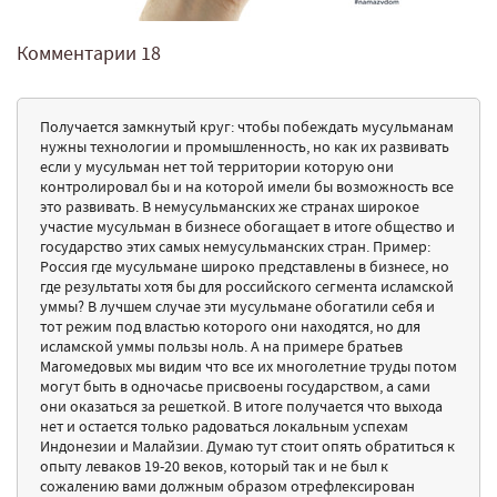
Комментарии
18
Получается замкнутый круг: чтобы побеждать мусульманам
нужны технологии и промышленность, но как их развивать
если у мусульман нет той территории которую они
контролировал бы и на которой имели бы возможность все
это развивать. В немусульманских же странах широкое
участие мусульман в бизнесе обогащает в итоге общество и
государство этих самых немусульманских стран. Пример:
Россия где мусульмане широко представлены в бизнесе, но
где результаты хотя бы для российского сегмента исламской
уммы? В лучшем случае эти мусульмане обогатили себя и
тот режим под властью которого они находятся, но для
исламской уммы пользы ноль. А на примере братьев
Магомедовых мы видим что все их многолетние труды потом
могут быть в одночасье присвоены государством, а сами
они оказаться за решеткой. В итоге получается что выхода
нет и остается только радоваться локальным успехам
Индонезии и Малайзии. Думаю тут стоит опять обратиться к
опыту леваков 19-20 веков, который так и не был к
сожалению вами должным образом отрефлексирован