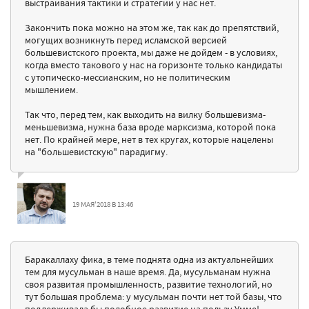
выстраивания тактики и стратегии у нас нет.
Закончить пока можно на этом же, так как до препятствий,
могущих возникнуть перед исламской версией
большевистского проекта, мы даже не дойдем - в условиях,
когда вместо такового у нас на горизонте только кандидаты
с утопическо-мессианским, но не политическим
мышлением.
Так что, перед тем, как выходить на вилку большевизма-
меньшевизма, нужна база вроде марксизма, которой пока
нет. По крайней мере, нет в тех кругах, которые нацелены
на "большевистскую" парадигму.
19 МАЯ'2018 В 13:46
Баракаллаху фика, в теме поднята одна из актуальнейших
тем для мусульман в наше время. Да, мусульманам нужна
своя развитая промышленность, развитие технологий, но
тут большая проблема: у мусульман почти нет той базы, что
поддерживала бы подобное развитие на пользу Умме!