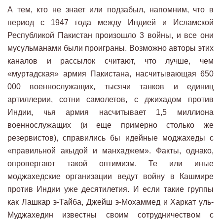
А тем, кто не знает или подзабыл, напомним, что в
период с 1947 года между Индией и Исламской
Республикой Пакистан произошло 3 войны, и все они
мусульманами были проиграны. Возможно авторы этих
каналов и рассылок считают, что лучше, чем
«муртадская» армия Пакистана, насчитывающая 650
000 военнослужащих, тысячи танков и единиц
артиллерии, сотни самолетов, с джихадом против
Индии, чья армия насчитывает 1,5 миллиона
военнослужащих (и еще примерно столько же
резервистов), справились бы идейные моджахеды с
«правильной акыдой и манхаджем». Факты, однако,
опровергают такой оптимизм. Те или иные
моджахедские организации ведут войну в Кашмире
против Индии уже десятилетия. И если такие группы
как Лашкар э-Тайба, Джейш э-Мохаммед и Харкат уль-
Муджахедин известны своим сотрудничеством с