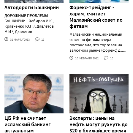
Автодороги Башкирии
Форекс-трейдинг -
харам, считает
ДОРОЖНЫЕ ПРОБЛЕМЫ
Малазийский совет по
БАШКИРИИ. Хабиров И.К.,
фетвам
Кравченко Ю.П.¹, Давлетов
М.И.², Давлетов......
Малазийский национальный
совет по фетвам вчера
31 МАРТА'2013
17
постановил, что торговля на
валютном рынке (форекс) д......
16 ФЕВРАЛЯ'2012
16
ЦБ РФ не считает
Эксперты: цены на
исламский банкинг
нефть могут рухнуть до
актуальным
$20 в ближайшее время