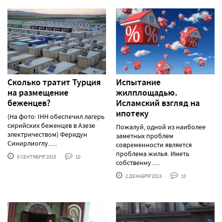
Сколько тратит Турция
Испытание
на размещение
жилплощадью.
беженцев?
Исламский взгляд на
ипотеку
(На фото: IHH обеспечил лагерь
сирийских беженцев в Азезе
Пожалуй, одной из наиболее
электричеством) Феридун
заметных проблем
Синирлиоглу......
современности является
проблема жилья. Иметь
8 СЕНТЯБРЯ'2015
10
собственну......
2 ДЕКАБРЯ'2013
10