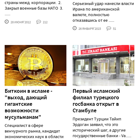
страны межд. корпорации. 2.
Серьезный удар нанесли власти
Закрыл военные базы НАТО 3.
Ирана по американской
......
валюте, полностью
отказавшись от ее ......
28 ИЮНЯ'2012
212
26 ЯНВАРЯ'2015
51
Биткоин в исламе -
Первый исламский
"выход, дающий
филиал турецкого
гигантские
госбанка открыт в
возможности
Стамбуле
мусульманам"
Президент Турции Тайип
Эрдоган заявил, что это
Специалист в сфере
исторический шаг, а другие
венчурного рынка, кандидат
государственные банки - Va......
экономических наук в области