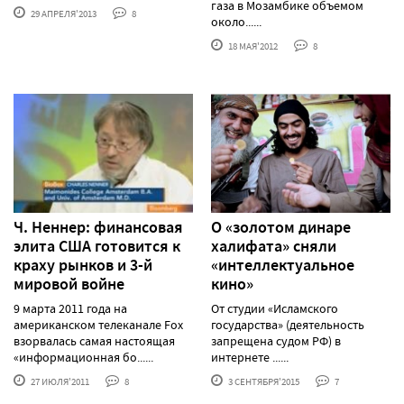
газа в Мозамбике объемом
29 АПРЕЛЯ'2013
8
около......
18 МАЯ'2012
8
Ч. Неннер: финансовая
О «золотом динаре
элита США готовится к
халифата» сняли
краху рынков и 3-й
«интеллектуальное
мировой войне
кино»
9 марта 2011 года на
От студии «Исламского
американском телеканале Fox
государства» (деятельность
взорвалась самая настоящая
запрещена судом РФ) в
«информационная бо......
интернете ......
27 ИЮЛЯ'2011
8
3 СЕНТЯБРЯ'2015
7