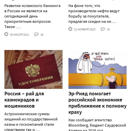
Развитие исламского банкинга
На фоне того, что
в России не является на
производители нефти ведут
сегодняшний день
борьбу за покупателя,
приоритетным вопросом.
предлагая скидки на не......
Такое ......
21 НОЯБРЯ'2015
15
20 ИЮЛЯ'2011
16
Россия – рай для
Эр-Рияд помогает
казнокрадов и
российской экономике
мошенников
приближение к полному
краху
Астрономические суммы
хищений из государственной
Как сообщает агентство
казны и госкомпаний стали
Bloomberg, бюджет Саудовской
следствием так н......
Аравии на 2016 год