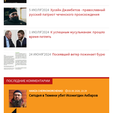
5 ИЮЛЯ'2024
Хусейн Джамбетов - православный
русский патриот чеченского происхождения
1 ИЮЛЯ'2024
К успешным мусульманам: прошло
время петлять
24 ИЮНЯ'2024
Посеявший ветер пожинает бурю
ПОСЛЕДНИЕ КОММЕНТАРИИ
HAMZA CHERNOMORCHENKO
03.06.2026, 23:29
Сегодня в Тюмени убит Исомитдин Акбаров