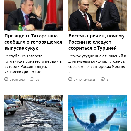
Президент Татарстана
Восемь причин, почему
сообщил о готовящемся
России не следует
выпуске сукук
ссориться с Турцией
Республика Татарстан
Резкое ухудшение отношений и
готовится произвести первый в
длительный конфликт с южным
истории России выпуск
соседом не в интересах Москвы
исламских долговых......
к......
2 МАЯ'2013
18
27 НОЯБРЯ'2015
17