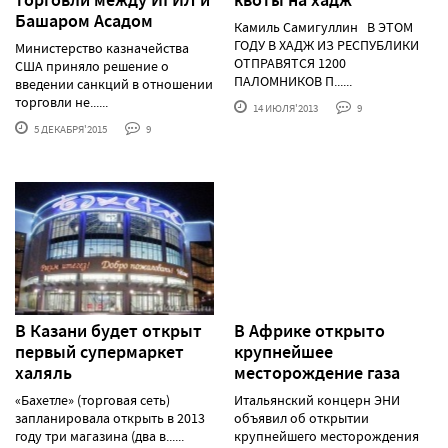
Башаром Асадом
Камиль Самигуллин В ЭТОМ
ГОДУ В ХАДЖ ИЗ РЕСПУБЛИКИ
Министерство казначейства
ОТПРАВЯТСЯ 1200
США приняло решение о
ПАЛОМНИКОВ П......
введении санкций в отношении
торговли не......
14 ИЮЛЯ'2013
9
5 ДЕКАБРЯ'2015
9
В Казани будет открыт
В Африке открыто
первый супермаркет
крупнейшее
халяль
месторождение газа
«Бахетле» (торговая сеть)
Итальянский концерн ЭНИ
запланировала открыть в 2013
объявил об открытии
году три магазина (два в......
крупнейшего месторождения