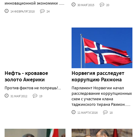
инновационной экономики ......
30 МАЯ'2015
20
14 ФЕВРАЛЯ'2018
24
Нефть - кровавое
Норвегия расследует
золото Америки
коррупцию Рахмона
Против фактов не попрешь!...
Парламент Норвегии начал
расследование коррупционных
31 МАЯ'2012
19
схем с участием клана
таджикского тирана Рахмон......
11 МАРТА'2016
18