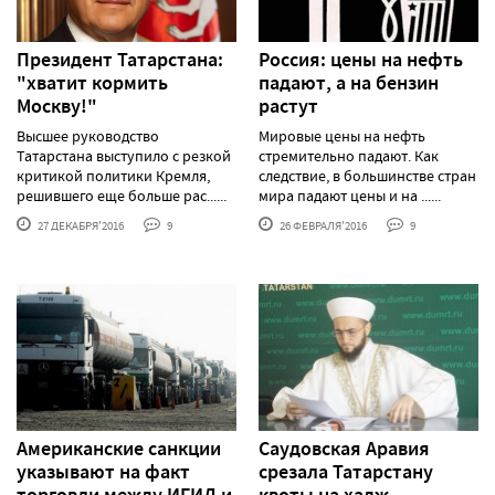
Президент Татарстана:
Россия: цены на нефть
"хватит кормить
падают, а на бензин
Москву!"
растут
Высшее руководство
Мировые цены на нефть
Татарстана выступило с резкой
стремительно падают. Как
критикой политики Кремля,
следствие, в большинстве стран
решившего еще больше рас......
мира падают цены и на ......
27 ДЕКАБРЯ'2016
9
26 ФЕВРАЛЯ'2016
9
Американские санкции
Саудовская Аравия
указывают на факт
срезала Татарстану
торговли между ИГИЛ и
квоты на хадж