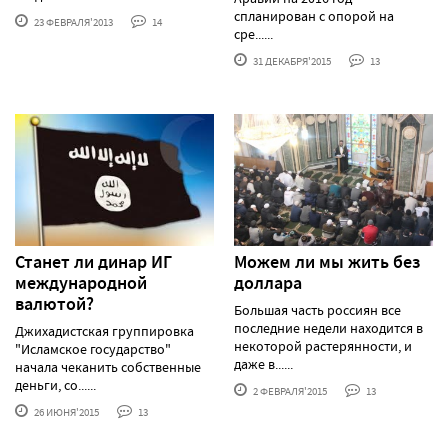
спланирован с опорой на
23 ФЕВРАЛЯ'2013
14
сре......
31 ДЕКАБРЯ'2015
13
Станет ли динар ИГ
Можем ли мы жить без
международной
доллара
валютой?
Большая часть россиян все
последние недели находится в
Джихадистская группировка
некоторой растерянности, и
"Исламское государство"
даже в......
начала чеканить собственные
деньги, со......
2 ФЕВРАЛЯ'2015
13
26 ИЮНЯ'2015
13