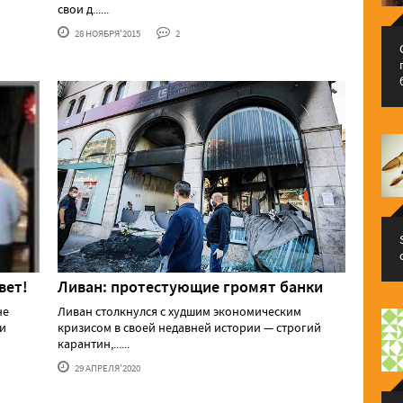
свои д......
28 НОЯБРЯ'2015
2
вет!
Ливан: протестующие громят банки
не
Ливан столкнулся с худшим экономическим
ии
кризисом в своей недавней истории — строгий
карантин,......
29 АПРЕЛЯ'2020