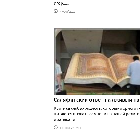
Игор......
4 МАЯ'2017
Cаляфитский ответ на лживый на
Критика слабых хадисов, которыми христиа
пытаются вызвать сомнения в нашей религ
и затыкани......
14 НОЯБРЯ'2011