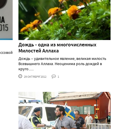
Дождь - одна из многочисленных
Милостей Аллаха
ассовой
Дождь – удивительное явление, великая милость
Всевышнего Аллаха. Неоценима роль дождей в
круго......
29 ОКТЯБРЯ'2012
1