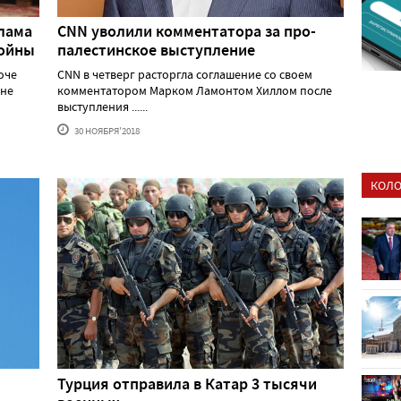
лама
CNN уволили комментатора за про-
войны
палестинское выступление
оче
CNN в четверг расторгла соглашение со своем
йне
комментатором Марком Ламонтом Хиллом после
выступления ......
30 НОЯБРЯ'2018
КОЛО
Турция отправила в Катар 3 тысячи