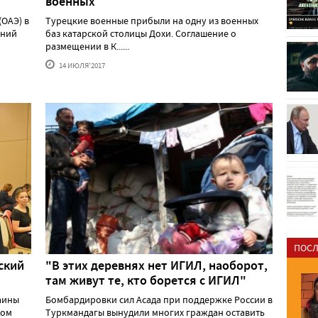
военных
ОАЭ) в
Турецкие военные прибыли на одну из военных
ений
баз катарской столицы Дохи. Соглашение о
размещении в К......
14 ИЮЛЯ'2017
ПОСЛ
ский
"В этих деревнях нет ИГИЛ, наоборот,
там живут те, кто борется с ИГИЛ"
раины
Бомбардировки сил Асада при поддержке России в
дом
Туркмандагы вынудили многих граждан оставить