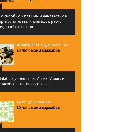
Со скорбью к павшим и ненавестью к
притеснителям, жизнь идет, расчет
будет обязательно. ...
ИКРАМУТДИН ХАН
17.04.2025, 00:27
10 лет с моим хиджабом
Salat, да укрепит вас Аллаx! Увидели,
спасибо за теплые слова :-)...
SALAT
11.04.2025, 09:02
10 лет с моим хиджабом