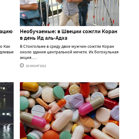
пацию
Необучаемые: в Швеции сожгли Коран
в день Ид аль-Адха
о Как
В Стокгольме в среду двое мужчин сожгли Коран
едливые
около здания центральной мечети. Их богохульная
акция......
28 ИЮНЯ'2023