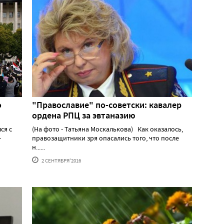
о
"Православие" по-советски: кавалер
ордена РПЦ за эвтаназию
ся с
(На фото - Татьяна Москалькова) Как оказалось,
-
правозащитники зря опасались того, что после
н......
2 СЕНТЯБРЯ'2016