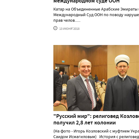
международном суде ООН
Катар на Объединенные Арабские Эмираты (
Международный Суд ООН по поводу наруш
прав челов......
13 ИЮНЯ'2018
"Русский мир": религовед Козлов
получил 2,8 лет колонии
(На фото - Игорь Козловский с муфтием Ук
Саидом Исмагиловым) История с религове