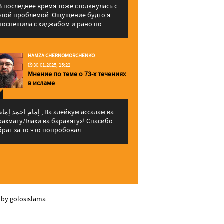
В последнее время тоже столкнулась с
этой проблемой. Ощущение будто я
поспешила с хиджабом и рано по...
HAMZA CHERNOMORCHENKO
30.01.2025, 15:22
Мнение по теме о 73-х течениях
в исламе
إمام احمد إما , Ва алейкум ассалам ва
рахматуЛлахи ва баракятух! Спасибо
брат за то что попробовал ...
 by golosislama