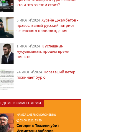
кто и что за этим стоит?
5 ИЮЛЯ'2024
Хусейн Джамбетов -
православный русский патриот
чеченского происхождения
1 ИЮЛЯ'2024
К успешным
мусульманам: прошло время
петлять
24 ИЮНЯ'2024
Посеявший ветер
пожинает бурю
ЕДНИЕ КОММЕНТАРИИ
HAMZA CHERNOMORCHENKO
03.06.2026, 23:29
Сегодня в Тюмени убит
Исомитдин Акбаров