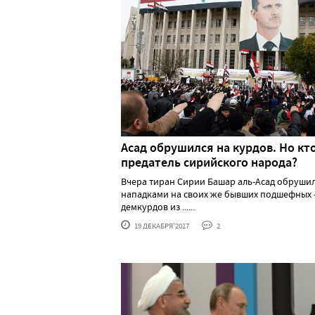
Асад обрушился на курдов. Но кт
предатель сирийского народа?
Вчера тиран Сирии Башар аль-Асад обрушил
нападками на своих же бывших подшефных 
демкурдов из ......
19 ДЕКАБРЯ'2017
2