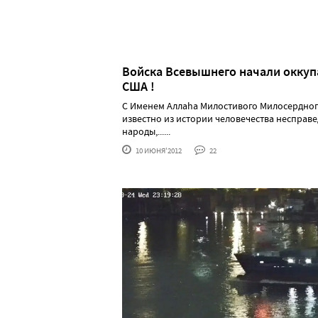
Войска Всевышнего начали окку
США !
С Именем Аллаhа Милостивого Милосердног
известно из истории человечества несправ
народы,......
10 ИЮНЯ'2012
22