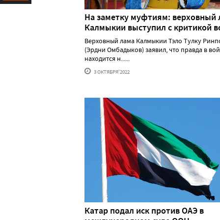
Ресурс
На заметку муфтиям: верховный 
Калмыкии выступил с критикой 
Верховный лама Калмыкии Тэло Тулку Ринп
(Эрдни Омбадыков) заявил, что правда в во
находится н......
3 ОКТЯБРЯ'2022
Катар подал иск против ОАЭ в