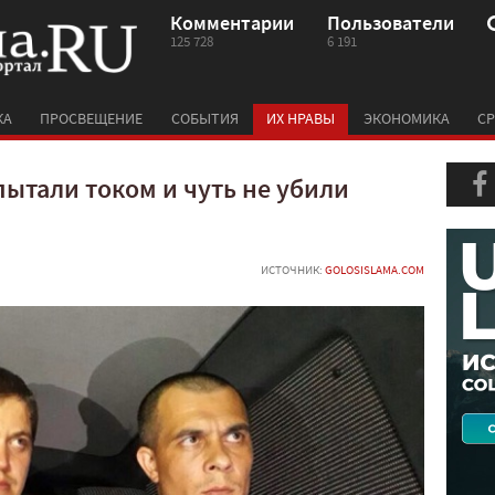
Комментарии
Пользователи
125 728
6 191
КА
ПРОСВЕЩЕНИЕ
СОБЫТИЯ
ИХ НРАВЫ
ЭКОНОМИКА
СР
ытали током и чуть не убили
ИСТОЧНИК:
GOLOSISLAMA.COM