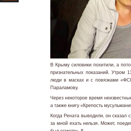
Ресурс
В Крыму силовики похитили, а пот
признательных показаний. Утром 1
люди в масках и с повязками «ФС
Параламову.
Через некоторое время неизвестные
а также книгу «Крепость мусульмани
Когда Рената выводили, он сказал 
за мной ехать нельзя. Может, пое
был осмотр». 8