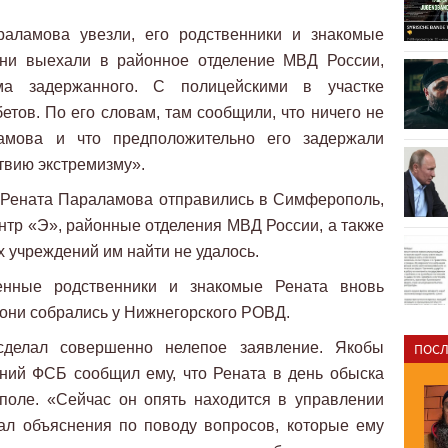
раламова увезли, его родственники и знакомые
они выехали в районное отделение МВД России,
ма задержанного. С полицейскими в участке
тов. По его словам, там сообщили, что ничего не
амова и что предположительно его задержали
твию экстремизму».
и Рената Параламова отправились в Симферополь,
ентр «Э», районные отделения МВД России, а также
х учреждений им найти не удалось.
енные родственники и знакомые Рената вновь
, они собрались у Нижнегорского РОВД.
делал совершенно нелепое заявление. Якобы
ПОСЛ
ений ФСБ сообщил ему, что Рената в день обыска
поле. «Сейчас он опять находится в управлении
ал объяснения по поводу вопросов, которые ему