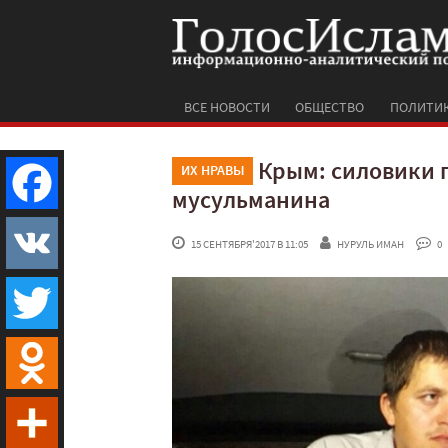
ВСЕ НОВОСТИ
ОБЩЕСТВО
ПОЛИТИ
Крым: силовики п
ИХ НРАВЫ
мусульманина
Facebook
 15 СЕНТЯБРЯ'2017 В 11:05
НУРУЛЬ ИМАН
 0
VK
Twitter
Odnoklassniki