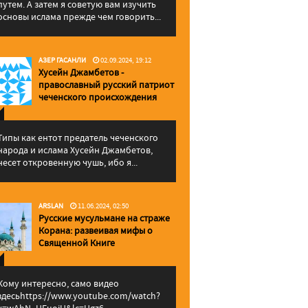
путем. А затем я советую вам изучить
основы ислама прежде чем говорить...
АЗЕР ГАСАНЛИ
02.09.2024, 19:12
Хусейн Джамбетов -
православный русский патриот
чеченского происхождения
Типы как ентот предатель чеченского
народа и ислама Хусейн Джамбетов,
несет откровенную чушь, ибо я...
ARSLAN
11.06.2024, 02:50
Русские мусульмане на страже
Корана: pазвеивая мифы о
Священной Книге
Кому интересно, само видео
здесьhttps://www.youtube.com/watch?