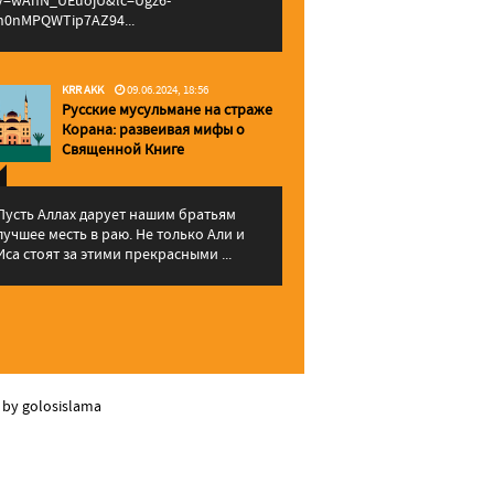
v=wAhN_UEuojU&lc=Ugz6-
h0nMPQWTip7AZ94...
KRR AKK
09.06.2024, 18:56
Русские мусульмане на страже
Корана: pазвеивая мифы о
Священной Книге
Пусть Аллах дарует нашим братьям
лучшее месть в раю. Не только Али и
Иса стоят за этими прекрасными ...
 by golosislama