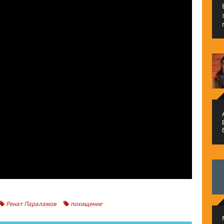
م
Ренат Параламов
похищение