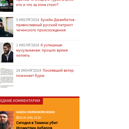
кто и что за этим стоит?
5 ИЮЛЯ'2024
Хусейн Джамбетов -
православный русский патриот
чеченского происхождения
1 ИЮЛЯ'2024
К успешным
мусульманам: прошло время
петлять
24 ИЮНЯ'2024
Посеявший ветер
пожинает бурю
ЕДНИЕ КОММЕНТАРИИ
HAMZA CHERNOMORCHENKO
03.06.2026, 23:29
Сегодня в Тюмени убит
Исомитдин Акбаров