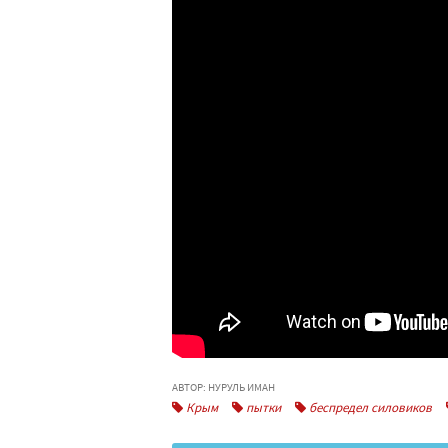
АВТОР: НУРУЛЬ ИМАН
Крым
пытки
беспредел силовиков