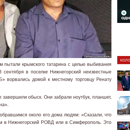
КОЛО
ом пытали крымского татарина с целью выбивания
3 сентября в поселке Нижнегорский неизвестные
Б» ворвались домой к местному торговцу Ренату
 завершили обыск. Они забрали ноутбук, планшет,
на».
собравшимся около его дома людям: «Сказали, что
дем в Нижнегорский РОВД или в Симферополь. Это