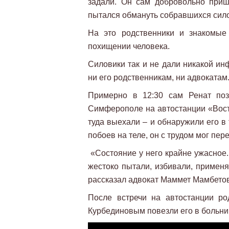
задали. Он сам добровольно приш
пытался обмануть собравшихся сил
На это родственники и знакомые 
похищении человека.
Силовики так и не дали никакой и
ни его родственникам, ни адвокатам
Примерно в 12:30 сам Ренат поз
Симферополе на автостанции «Вост
туда выехали – и обнаружили его в
побоев на теле, он с трудом мог пер
«Состояние у него крайне ужасное.
жестоко пытали, избивали, применя
рассказал адвокат Маммет Мамбетов
После встречи на автостанции р
Курбединовым повезли его в больни