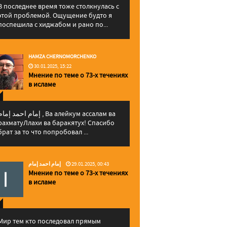
В последнее время тоже столкнулась с
этой проблемой. Ощущение будто я
поспешила с хиджабом и рано по...
HAMZA CHERNOMORCHENKO
30.01.2025, 15:22
Мнение по теме о 73-х течениях
в исламе
إمام احمد إما , Ва алейкум ассалам ва
рахматуЛлахи ва баракятух! Спасибо
брат за то что попробовал ...
إمام احمد إمام
29.01.2025, 00:43
Мнение по теме о 73-х течениях
в исламе
Мир тем кто последовал прямым