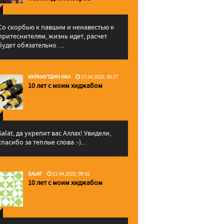
Со скорбью к павшим и ненавестью к
притеснителям, жизнь идет, расчет
будет обязательно. ...
ИКРАМУТДИН ХАН
17.04.2025, 00:27
10 лет с моим хиджабом
Salat, да укрепит вас Аллаx! Увидели,
спасибо за теплые слова :-)...
SALAT
11.04.2025, 09:02
10 лет с моим хиджабом