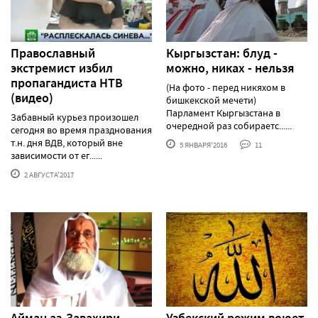
Православный
Кыргызстан: блуд -
экстремист избил
можно, никах - нельзя
пропагандиста НТВ
(На фото - перед никяхом в
(видео)
бишкекской мечети)
Парламент Кыргызстана в
Забавный курьез произошел
очередной раз собираетс......
сегодня во время празднования
т.н. дня ВДВ, который вне
5 ЯНВАРЯ'2016
11
зависимости от ег......
2 АВГУСТА'2017
Айман аз-Завахири
Узбекский режим воюет