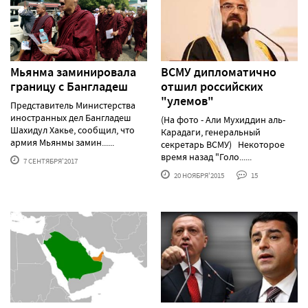
Мьянма заминировала
ВСМУ дипломатично
границу с Бангладеш
отшил российских
"улемов"
Представитель Министерства
иностранных дел Бангладеш
(На фото - Али Мухиддин аль-
Шахидул Хакье, сообщил, что
Карадаги, генеральный
армия Мьянмы замин......
секретарь ВСМУ) Некоторое
время назад "Голо......
7 СЕНТЯБРЯ'2017
20 НОЯБРЯ'2015
15