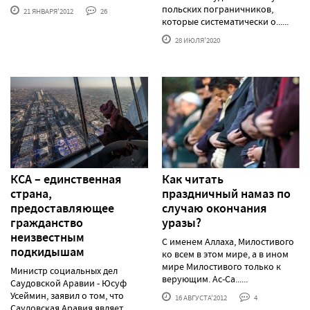
польских пограничников,
21 ЯНВАРЯ'2012
26
которые систематически о......
28 ИЮЛЯ'2020
КСА – единственная
Как читать
страна,
праздничный намаз по
предоставляющее
случаю окончания
гражданство
уразы?
неизвестным
С именем Аллаха, Милостивого
подкидышам
ко всем в этом мире, а в ином
мире Милостивого только к
Министр социальных дел
верующим. Ас-Са......
Саудовской Аравии - Юсуф
Усеймин, заявил о том, что
16 АВГУСТА'2012
4
Саудовская Аравия являет......