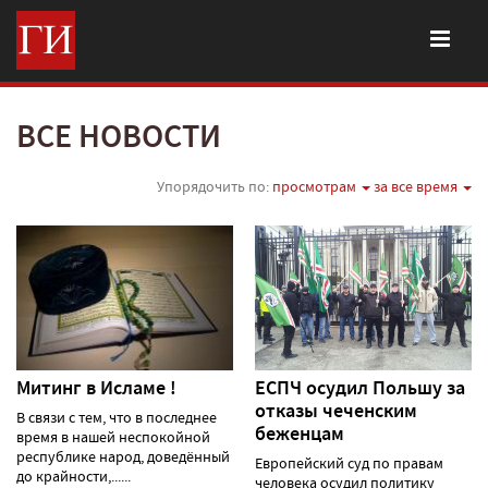
ВСЕ НОВОСТИ
Упорядочить по:
просмотрам
за все время
Митинг в Исламе !
ЕСПЧ осудил Польшу за
отказы чеченским
В связи с тем, что в последнее
беженцам
время в нашей неспокойной
республике народ, доведённый
Европейский суд по правам
до крайности,......
человека осудил политику