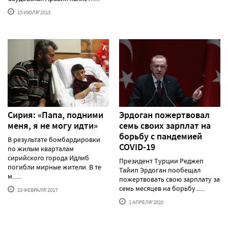
15 ИЮЛЯ'2013
Сирия: «Папа, подними
Эрдоган пожертвовал
меня, я не могу идти»
семь своих зарплат на
борьбу с пандемией
В результате бомбардировки
COVID-19
по жилым кварталам
сирийского города Идлиб
Президент Турции Реджеп
погибли мирные жители. В те
Тайип Эрдоган пообещал
м......
пожертвовать свою зарплату за
семь месяцев на борьбу......
23 ФЕВРАЛЯ'2017
1 АПРЕЛЯ'2020