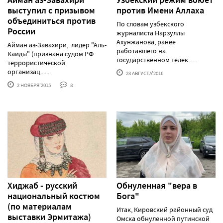
выступил с призывом
против Имени Аллаха
объединиться против
По словам узбекского
России
журналиста Нарзуллы
Ахунжанова, ранее
Айман аз-Завахири, лидер "Аль-
работавшего на
Каиды" (признана судом РФ
государственном телек......
террористической
организац......
23 АВГУСТА'2016
2 НОЯБРЯ'2015
8
Хиджаб - русский
Обнуленная "вера в
национальный костюм
Бога"
(по материалам
Итак, Кировский районный суд
выставки Эрмитажа)
Омска обнуленной путинской