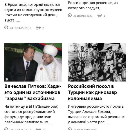
России принял решение, из
В Эрмитаже, который является
которого следует,......
одним из самых крупных музеев
России на сегодняшний день,
21 ИЮЛЯ'2020
1
выста......
23 НОЯБРЯ'2015
2
Вячеслав Пятков: Хадж-
Российский посол в
это один из источников
Турции как динозавр
"заразы" ваххабизма
колониализма
На пятницу в БГПУ(Башкирия)
Интервью российского посла в
состоялся республиканский
Турции Алексея Ерхова,
форум, где представители
вызвавшее огромный резонанс
различных религиозных......
у немалой части рос......
20 НОЯБРЯ'2012
10
18 ФЕВРАЛЯ'2020