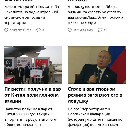
Мечеть Умара ибн аль-Хаттаба
АльхамдулиЛЛяхи раббиль
находится на подконтрольной
алямин, уа ссаляту уа ссаляму
сирийской оппозиции
аля расулиЛлях. Этим постом я
территории.......
никак не хочу о......
5 ОКТЯБРЯ'2015
3
11 МАРТА'2013
12
Пакистан получил в дар
Страх и авантюризм
от Китая полмиллиона
режима загоняют его в
вакцин
ловушку
Пакистан получил в дар от
Со всей территории т.н.
Китая 500 000 доз вакцины
Российской Федерации
Sinopharm, в результате чего
(которая уже дано никакая не
общее количество п......
федерация) поступают свед......