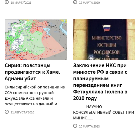
18 МАРТА'2021
17 МАРТА'2020
Сирия: повстанцы
Заключение НКС при
продвигаются к Хаме.
минюсте РФ в связи с
Аднани убит
планируемым
переизданием книг
Силы сирийской оппозиции из
Фетхуллаха Гюлена в
ССА совместно с группой
2010 году
Джунд аль Акса начали и
осуществляют на данный м......
НАУЧНО-
КОНСУЛЬТАТИВНЫЙ СОВЕТ ПРИ
31 АВГУСТА'2016
МИНИС......
10 МАРТА'2013