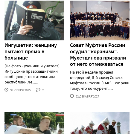
Ингушетия: женщину
Совет Муфтиев России
пытают прямо в
осудил "коранизм".
больнице
Мухетдинова призвали
от него отмежеваться
(На фото - ученики и учителя)
Ингушские правозащитники
На этой неделе прошел
сообщают, что жительница
очередной, 5-й съезд Совета
республики Ле......
Муфтиев России (СМР). Вопреки
тому, что конкурент......
9 НОЯБРЯ'2015
2
22 ДЕКАБРЯ'2017