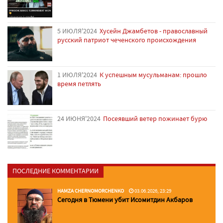
5 ИЮЛЯ'2024
Хусейн Джамбетов - православный
русский патриот чеченского происхождения
1 ИЮЛЯ'2024
К успешным мусульманам: прошло
время петлять
24 ИЮНЯ'2024
Посеявший ветер пожинает бурю
ПОСЛЕДНИЕ КОММЕНТАРИИ
HAMZA CHERNOMORCHENKO
03.06.2026, 23:29
Сегодня в Тюмени убит Исомитдин Акбаров