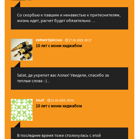
Со скорбью к павшим и ненавестью к притеснителям,
жизнь идет, расчет будет обязательно. ...
ИКРАМУТДИН ХАН
17.04.2025, 00:27
10 лет с моим хиджабом
Salat, да укрепит вас Аллаx! Увидели, спасибо за
теплые слова :-)...
SALAT
11.04.2025, 09:02
10 лет с моим хиджабом
В последнее время тоже столкнулась с этой