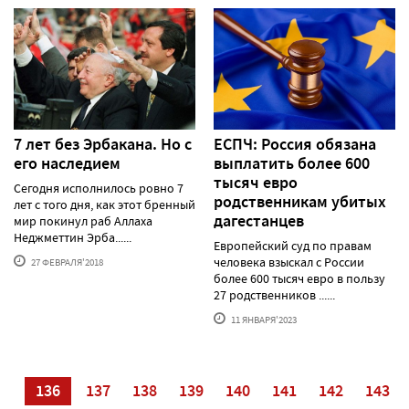
7 лет без Эрбакана. Но с
ЕСПЧ: Россия обязана
его наследием
выплатить более 600
тысяч евро
Сегодня исполнилось ровно 7
родственникам убитых
лет с того дня, как этот бренный
дагестанцев
мир покинул раб Аллаха
Неджметтин Эрба......
Европейский суд по правам
человека взыскал с России
27 ФЕВРАЛЯ'2018
более 600 тысяч евро в пользу
27 родственников ......
11 ЯНВАРЯ'2023
35
136
137
138
139
140
141
142
143