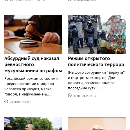
Абсурдный суд наказал
Режим открытого
ревностного
политического террора
мусульманина штрафом
(На фото сотрудники "Беркута"
и портреты их жертв) Две
Российский режим со своими
новости, размещенные за
представлениями о морали
последние сутк......
человека приводит, мягко
говоря, в недоумение &......
30 ДЕКАБРЯ'2019
24 ЯНВАРЯ'2017