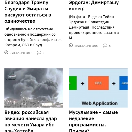
Благодаря Трампу
Эрдоган: Демирташу
Саудия и Эмираты
конец!
рискуют остаться в
(На фото - Реджеп Тейип
одиночестве
Эрдоган и Салахетдин
Демирташ) Последствия
Обидевшись на отсутствие
провокационного визита в
однозначной поддержки со
М......
стороны Кувейта в конфликте с
Катаром, ОАЭ и Сауд......
29 ДЕКАБРЯ'2015
5
7 ДЕКАБРЯ'2017
1
Видео: российская
Мусульмане – самые
авиация нанесла удар
недалекие
по мечети Умара ибн
программисты.
аль-Хаттаба
Почему?