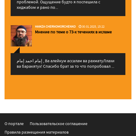
проблемой. Ощущение будто я поспешила с
хиджабом и рано по...
HAMZA CHERNOMORCHENKO
30.01.2025, 15:22
Мнение по теме о 73-х течениях в исламе
إمام احمد إمام , Ва алейкум ассалам ва рахматуЛлахи
ва баракятух! Спасибо брат за то что попробовал ...
О портале
Пользовательское соглашение
Правила размещения материалов