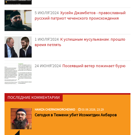
5 ИЮЛЯ'2024
Хусейн Джамбетов - православный
русский патриот чеченского происхождения
1 ИЮЛЯ'2024
К успешным мусульманам: прошло
время петлять
24 ИЮНЯ'2024
Посеявший ветер пожинает бурю
ПОСЛЕДНИЕ КОММЕНТАРИИ
HAMZA CHERNOMORCHENKO
03.06.2026, 23:29
Сегодня в Тюмени убит Исомитдин Акбаров