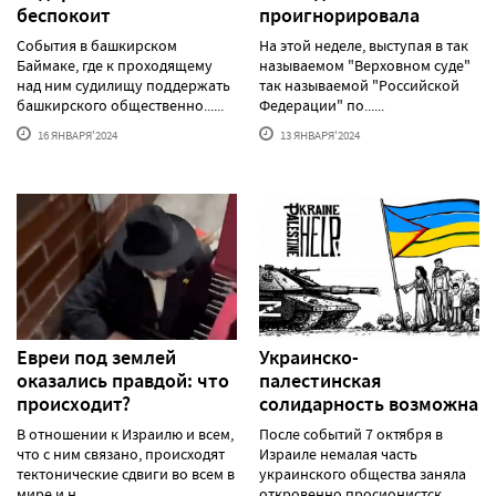
беспокоит
проигнорировала
События в башкирском
На этой неделе, выступая в так
Баймаке, где к проходящему
называемом "Верховном суде"
над ним судилищу поддержать
так называемой "Российской
башкирского общественно......
Федерации" по......
16 ЯНВАРЯ'2024
13 ЯНВАРЯ'2024
Евреи под землей
Украинско-
оказались правдой: что
палестинская
происходит?
солидарность возможна
В отношении к Израилю и всем,
После событий 7 октября в
что с ним связано, происходят
Израиле немалая часть
тектонические сдвиги во всем в
украинского общества заняла
мире и н......
откровенно просионистск......