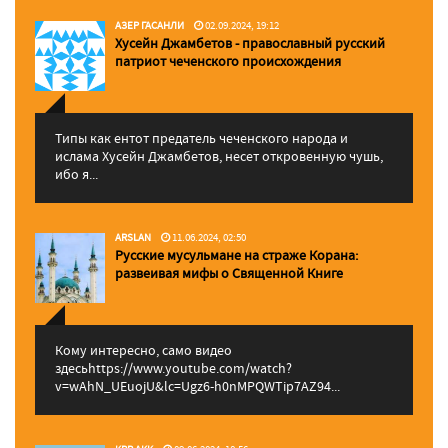
АЗЕР ГАСАНЛИ
02.09.2024, 19:12
Хусейн Джамбетов - православный русский
патриот чеченского происхождения
Типы как ентот предатель чеченского народа и
ислама Хусейн Джамбетов, несет откровенную чушь,
ибо я...
ARSLAN
11.06.2024, 02:50
Русские мусульмане на страже Корана:
pазвеивая мифы о Священной Книге
Кому интересно, само видео
здесьhttps://www.youtube.com/watch?
v=wAhN_UEuojU&lc=Ugz6-h0nMPQWTip7AZ94...