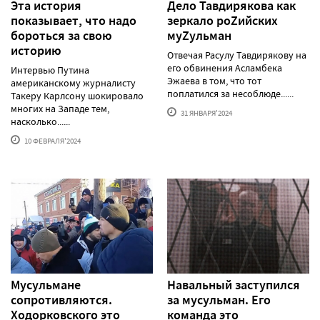
Эта история
Дело Тавдирякова как
показывает, что надо
зеркало роZийских
бороться за свою
муZульман
историю
Отвечая Расулу Тавдирякову на
его обвинения Асламбека
Интервью Путина
Эжаева в том, что тот
американскому журналисту
поплатился за несоблюде......
Такеру Карлсону шокировало
многих на Западе тем,
31 ЯНВАРЯ'2024
насколько......
10 ФЕВРАЛЯ'2024
Мусульмане
Навальный заступился
сопротивляются.
за мусульман. Его
Ходорковского это
команда это