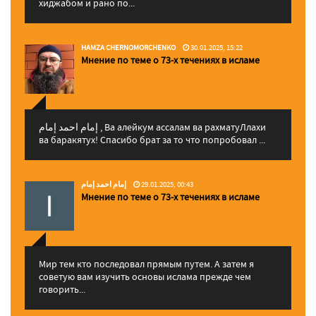
хиджабом и рано по...
HAMZA CHERNOMORCHENKO
30.01.2025, 15:22
Мнение по теме о 73-х течениях в исламе
إمام احمد إمام , Ва алейкум ассалам ва рахматуЛлахи
ва баракятух! Спасибо брат за то что попробовал ...
إمام احمد إمام
29.01.2025, 00:43
Мнение по теме о 73-х течениях в исламе
Мир тем кто последовал прямым путем. А затем я
советую вам изучить основы ислама прежде чем
говорить...