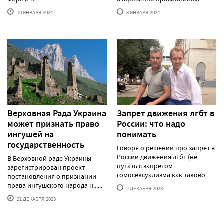
10 ЯНВАРЯ'2024
3 ЯНВАРЯ'2024
Верховная Рада Украина
Запрет движения лгбт в
может признать право
России: что надо
ингушей на
понимать
государственность
Говоря о решении про запрет в
России движения лгбт (не
В Верховной раде Украины
путать с запретом
зарегистрирован проект
гомосексуализма как таково......
постановления о признании
права ингушского народа н......
2 ДЕКАБРЯ'2023
21 ДЕКАБРЯ'2023