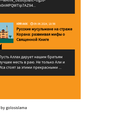
v=wAhN_UEuojU&lc=Ugz6-
h0nMPQWTip7AZ94...
KRR AKK
09.06.2024, 18:56
Русские мусульмане на страже
Корана: pазвеивая мифы о
Священной Книге
Пусть Аллах дарует нашим братьям
лучшее месть в раю. Не только Али и
Иса стоят за этими прекрасными ...
 by golosislama