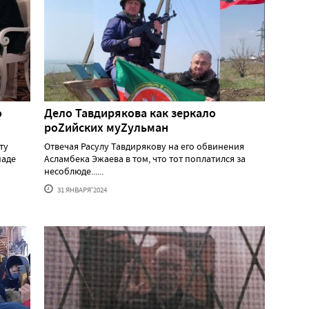
о
Дело Тавдирякова как зеркало
роZийских муZульман
ту
Отвечая Расулу Тавдирякову на его обвинения
паде
Асламбека Эжаева в том, что тот поплатился за
несоблюде......
31 ЯНВАРЯ'2024