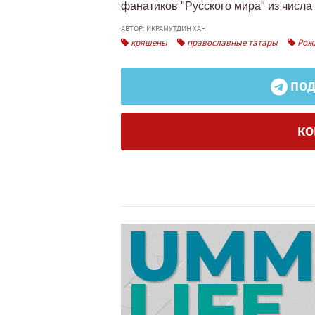
фанатиков "Русского мира" из числа
АВТОР: ИКРАМУТДИН ХАН
кряшены
православные татары
Рожд
ПОД
КО