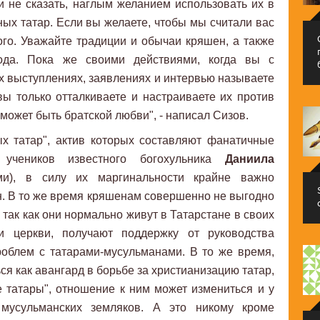
 не сказать, наглым желанием использовать их в
ых татар. Если вы желаете, чтобы мы считали вас
ого. Уважайте традиции и обычаи кряшен, а также
ода. Пока же своими действиями, когда вы с
 выступлениях, заявлениях и интервью называете
ы только отталкиваете и настраиваете их против
 может быть братской любви", - написал Сизов.
ых татар", актив которых составляют фанатичные
 учеников известного богохульника
Даниила
ми), в силу их маргинальности крайне важно
н. В то же время кряшенам совершенно не выгодно
 так как они нормально живут в Татарстане в своих
и церкви, получают поддержку от руководства
роблем с татарами-мусульманами. В то же время,
я как авангард в борьбе за христианизацию татар,
е татары", отношение к ним может измениться и у
 мусульманских земляков. А это никому кроме