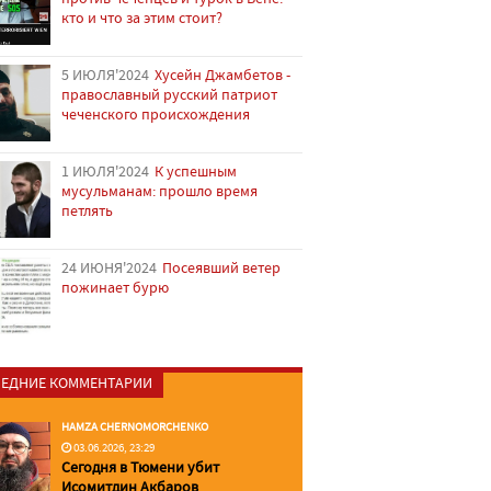
кто и что за этим стоит?
5 ИЮЛЯ'2024
Хусейн Джамбетов -
православный русский патриот
чеченского происхождения
1 ИЮЛЯ'2024
К успешным
мусульманам: прошло время
петлять
24 ИЮНЯ'2024
Посеявший ветер
пожинает бурю
ЕДНИЕ КОММЕНТАРИИ
HAMZA CHERNOMORCHENKO
03.06.2026, 23:29
Сегодня в Тюмени убит
Исомитдин Акбаров