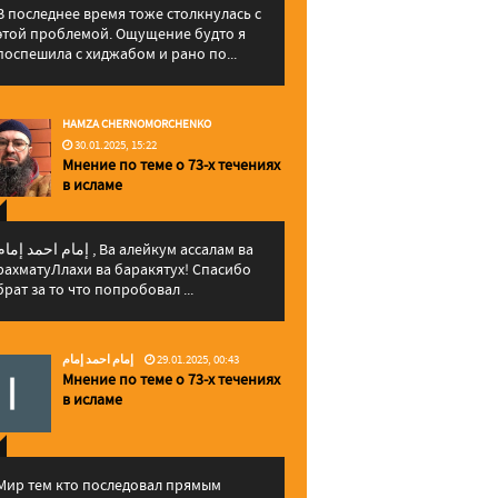
В последнее время тоже столкнулась с
этой проблемой. Ощущение будто я
поспешила с хиджабом и рано по...
HAMZA CHERNOMORCHENKO
30.01.2025, 15:22
Мнение по теме о 73-х течениях
в исламе
إمام احمد إما , Ва алейкум ассалам ва
рахматуЛлахи ва баракятух! Спасибо
брат за то что попробовал ...
إمام احمد إمام
29.01.2025, 00:43
Мнение по теме о 73-х течениях
в исламе
Мир тем кто последовал прямым