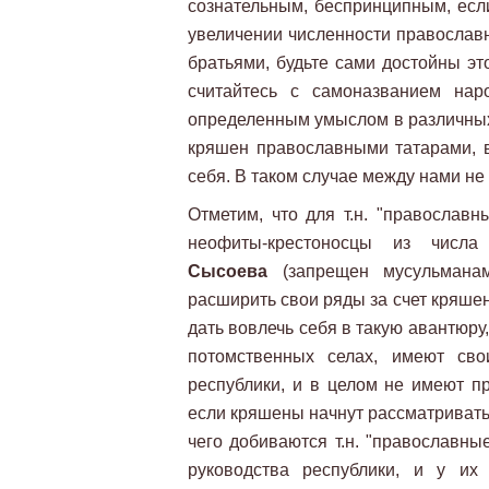
сознательным, беспринципным, если
увеличении численности православн
братьями, будьте сами достойны эт
считайтесь с самоназванием нар
определенным умыслом в различных
кряшен православными татарами, в
себя. В таком случае между нами не
Отметим, что для т.н. "православн
неофиты-крестоносцы из числа
Сысоева
(запрещен мусульмана
расширить свои ряды за счет кряше
дать вовлечь себя в такую авантюру,
потомственных селах, имеют сво
республики, и в целом не имеют п
если кряшены начнут рассматриватьс
чего добиваются т.н. "православны
руководства республики, и у их