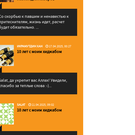
Со скорбью к павшим и ненавестью к
притеснителям, жизнь идет, расчет
будет обязательно. ...
ИКРАМУТДИН ХАН
17.04.2025, 00:27
10 лет с моим хиджабом
Salat, да укрепит вас Аллаx! Увидели,
спасибо за теплые слова :-)...
SALAT
11.04.2025, 09:02
10 лет с моим хиджабом