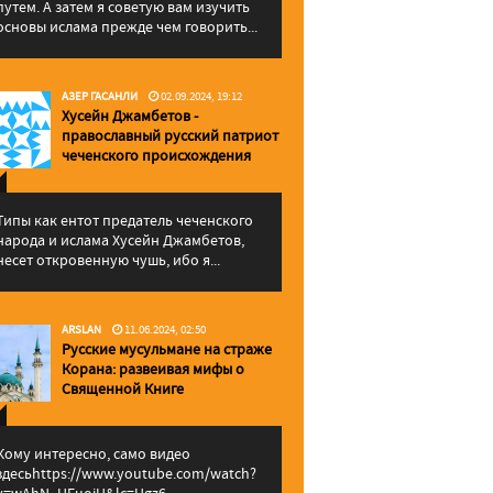
путем. А затем я советую вам изучить
основы ислама прежде чем говорить...
АЗЕР ГАСАНЛИ
02.09.2024, 19:12
Хусейн Джамбетов -
православный русский патриот
чеченского происхождения
Типы как ентот предатель чеченского
народа и ислама Хусейн Джамбетов,
несет откровенную чушь, ибо я...
ARSLAN
11.06.2024, 02:50
Русские мусульмане на страже
Корана: pазвеивая мифы о
Священной Книге
Кому интересно, само видео
здесьhttps://www.youtube.com/watch?