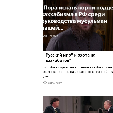
"Русский мир" и охота на
"ваххабитов"
Борьба за право на ношение никаба или н
за его запрет - одна из заметных тем этой н
для......
23 МАЯ'2024