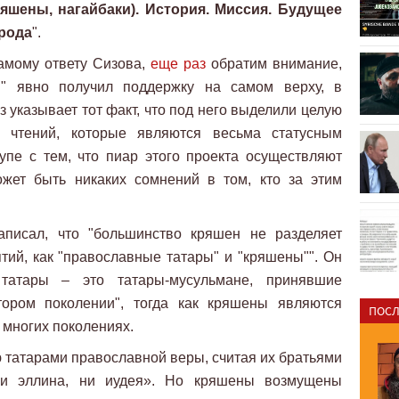
яшены, нагайбаки). История. Миссия. Будущее
арода
".
самому ответу Сизова,
еще раз
обратим внимание,
ы" явно получил поддержку на самом верху, в
 указывает тот факт, что под него выделили целую
 чтений, которые являются весьма статусным
пе с тем, что пиар этого проекта осуществляют
жет быть никаких сомнений в том, кто за этим
аписал, что "большинство кряшен не разделяет
тий, как "православные татары" и "кряшены"". Он
 татары – это татары-мусульмане, принявшие
ором поколении", тогда как кряшены являются
ПОСЛ
многих поколениях.
татарами православной веры, считая их братьями
 ни эллина, ни иудея». Но кряшены возмущены