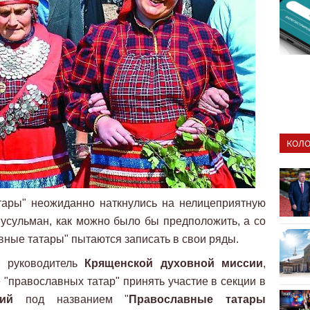
КОЛО
тары" неожиданно наткнулись на нелицеприятную
мусульман, как можно было бы предположить, а со
вные татары" пытаются записать в свои ряды.
, руководитель
Крященской духовной миссии
,
 "православных татар" принять участие в секции в
ий
под названием "
Православные татары