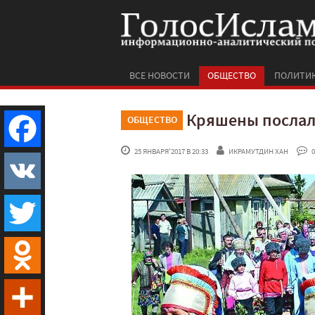
ВСЕ НОВОСТИ
ОБЩЕСТВО
ПОЛИТИ
Кряшены послал
ОБЩЕСТВО
 25 ЯНВАРЯ'2017 В 20:33
ИКРАМУТДИН ХАН
 0
Facebook
VK
Twitter
Odnoklassniki