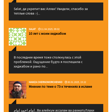
Salat, да укрепит вас Аллаx! Увидели, спасибо за
теплые слова :-)...
SALAT
11.04.2025, 09:02
10 лет с моим хиджабом
В последнее время тоже столкнулась с этой
проблемой. Ощущение будто я поспешила с
хиджабом и рано по...
HAMZA CHERNOMORCHENKO
30.01.2025, 15:22
Мнение по теме о 73-х течениях в исламе
إمام احمد إمام , Ва алейкум ассалам ва рахматуЛлахи