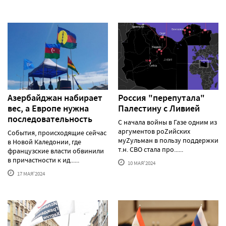
Азербайджан набирает
Россия "перепутала"
вес, а Европе нужна
Палестину с Ливией
последовательность
С начала войны в Газе одним из
аргументов роZийских
События, происходящие сейчас
муZульман в пользу поддержки
в Новой Каледонии, где
т.н. СВО стала про......
французские власти обвинили
в причастности к ид......
10 МАЯ'2024
17 МАЯ'2024