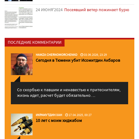
24 ИЮНЯ'2024
Посеявший ветер пожинает бурю
ПОСЛЕДНИЕ КОММЕНТАРИИ
HAMZA CHERNOMORCHENKO
03.06.2026, 23:29
Сегодня в Тюмени убит Исомитдин Акбаров
Со скорбью к павшим и ненавестью к притеснителям,
жизнь идет, расчет будет обязательно. ...
ИКРАМУТДИН ХАН
17.04.2025, 00:27
10 лет с моим хиджабом