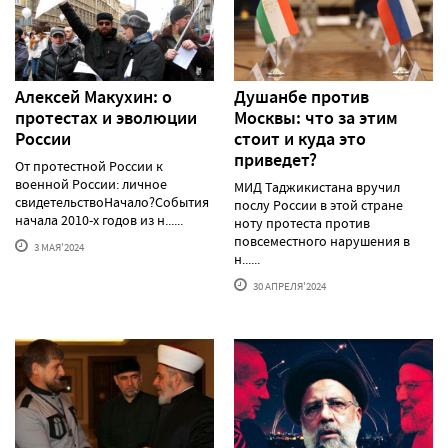
Алексей Макуxин: о
Душанбе против
протестаx и эволюции
Москвы: что за этим
России
стоит и куда это
приведет?
От протестной России к
военной России: личное
МИД Таджикистана вручил
свидетельствоНачало?События
послу России в этой стране
начала 2010-х годов из н......
ноту протеста против
повсеместного нарушения в
3 МАЯ'2024
н......
30 АПРЕЛЯ'2024