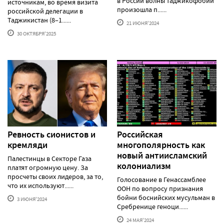
в России волны таджикофобии
источникам, во время визита
произошла п......
российской делегации в
Таджикистан (8–1......
21 ИЮНЯ'2024
30 ОКТЯБРЯ'2025
Ревность сионистов и
Российская
кремляди
многополярность как
новый антиисламский
Палестинцы в Секторе Газа
колониализм
платят огромную цену. За
просчеты своих лидеров, за то,
Голосование в Генассамблее
что их используют......
ООН по вопросу признания
бойни боснийских мусульман в
3 ИЮНЯ'2024
Сребренице геноци......
24 МАЯ'2024