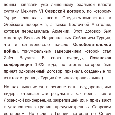
войны навязали уже лишенному реальной власти
султану Мехмету VI
Севрский договор
, по которому
Турция лишалась всего Средиземноморского и
Эгейского побережья, а также Восточной Анатолии,
которая передавалась Армении. Этот договор был
отвергнут Великим Национальным Собранием Турции,
что и ознаменовало начало
Освободительной
войны
, триумфальным завершением которой стал
Zafer Bayramı. В свою очередь,
Лозанская
конференция
1923 года, по итогам которой был
принят одноименный договор, признала созданные по
их итогам границы Турции (см. иллюстрацию выше).
Но, как выясняется, в регионе есть государства, чьи
лидеры отрицают эти результаты как войны, так и
Лозанской конференции, закрепившей их, и призывают
к установлению границ, предусмотренных Севрским
договором. Но если в Греции, которая по Севру