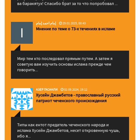
ва баракятух! Спасибо брат за то что попробовал ...
إمام احمد إمام
29.01.2025, 00:43
Мнение по теме о 73-х течениях в исламе
Мир тем кто последовал прямым путем. А затем я
советую вам изучить основы ислама прежде чем
говорить...
АЗЕР ГАСАНЛИ
02.09.2024, 19:12
Хусейн Джамбетов - православный русский
патриот чеченского происхождения
Типы как ентот предатель чеченского народа и
ислама Хусейн Джамбетов, несет откровенную чушь,
ибо я...