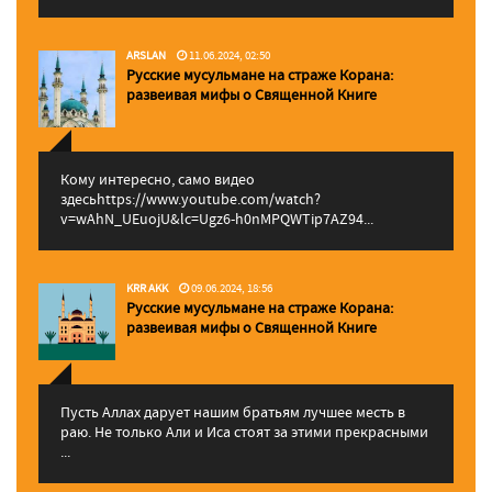
ARSLAN
11.06.2024, 02:50
Русские мусульмане на страже Корана:
pазвеивая мифы о Священной Книге
Кому интересно, само видео
здесьhttps://www.youtube.com/watch?
v=wAhN_UEuojU&lc=Ugz6-h0nMPQWTip7AZ94...
KRR AKK
09.06.2024, 18:56
Русские мусульмане на страже Корана:
pазвеивая мифы о Священной Книге
Пусть Аллах дарует нашим братьям лучшее месть в
раю. Не только Али и Иса стоят за этими прекрасными
...