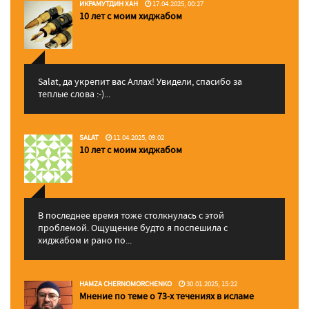
ИКРАМУТДИН ХАН
17.04.2025, 00:27
10 лет с моим хиджабом
Salat, да укрепит вас Аллаx! Увидели, спасибо за
теплые слова :-)...
SALAT
11.04.2025, 09:02
10 лет с моим хиджабом
В последнее время тоже столкнулась с этой
проблемой. Ощущение будто я поспешила с
хиджабом и рано по...
HAMZA CHERNOMORCHENKO
30.01.2025, 15:22
Мнение по теме о 73-х течениях в исламе