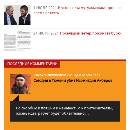
1 ИЮЛЯ'2024
К успешным мусульманам: прошло
время петлять
24 ИЮНЯ'2024
Посеявший ветер пожинает бурю
ПОСЛЕДНИЕ КОММЕНТАРИИ
HAMZA CHERNOMORCHENKO
03.06.2026, 23:29
Сегодня в Тюмени убит Исомитдин Акбаров
Со скорбью к павшим и ненавестью к притеснителям,
жизнь идет, расчет будет обязательно. ...