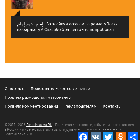
إمام احمد إمام , Ва алейкум ассалам ва рахматуЛлахи
ва баракятух! Спасибо брат за то что попробовал ...
О портале
Пользовательское соглашение
Правила размещения материалов
Правила комментирования
Рекламодателям
Контакты
© 2011 - 2026
ГолосИслама.RU
- Политические новости, события и происшествия
в России и мире, новости ислама, от мусульман и для мусульман – всё это
ГолосИслама.RU!
Facebook
VK
Twitter
Odnokla