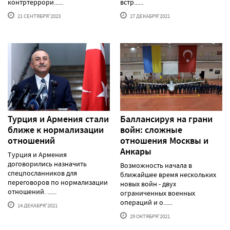
контртеррори......
встр......
21 СЕНТЯБРЯ'2023
27 ДЕКАБРЯ'2021
Турция и Армения стали
Баллансируя на грани
ближе к нормализации
войн: сложные
отношений
отношения Москвы и
Анкары
Турция и Армения
договорились назначить
Возможность начала в
спецпосланников для
ближайшее время нескольких
переговоров по нормализации
новых войн - двух
отношений. ......
ограниченных военных
операций и о......
14 ДЕКАБРЯ'2021
29 ОКТЯБРЯ'2021