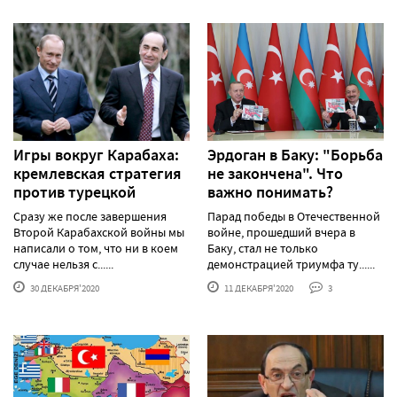
Игры вокруг Карабаха:
Эрдоган в Баку: "Борьба
кремлевская стратегия
не закончена". Что
против турецкой
важно понимать?
Сразу же после завершения
Парад победы в Отечественной
Второй Карабахской войны мы
войне, прошедший вчера в
написали о том, что ни в коем
Баку, стал не только
случае нельзя с......
демонстрацией триумфа ту......
30 ДЕКАБРЯ'2020
11 ДЕКАБРЯ'2020
3