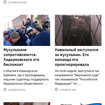
10 ФЕВРАЛЯ'2024
Мусульмане
Навальный заступился
сопротивляются.
за мусульман. Его
Ходорковского это
команда это
беспокоит
проигнорировала
События в башкирском
На этой неделе, выступая в так
Баймаке, где к проходящему
называемом "Верховном суде"
над ним судилищу поддержать
так называемой "Российской
башкирского общественно......
Федерации" по......
16 ЯНВАРЯ'2024
13 ЯНВАРЯ'2024