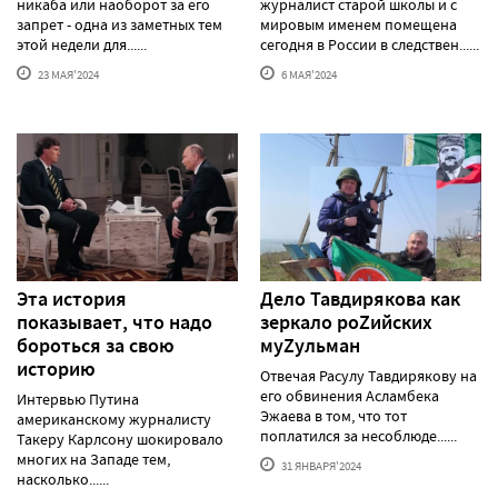
никаба или наоборот за его
журналист старой школы и с
запрет - одна из заметных тем
мировым именем помещена
этой недели для......
сегодня в России в следствен......
23 МАЯ'2024
6 МАЯ'2024
Эта история
Дело Тавдирякова как
показывает, что надо
зеркало роZийских
бороться за свою
муZульман
историю
Отвечая Расулу Тавдирякову на
его обвинения Асламбека
Интервью Путина
Эжаева в том, что тот
американскому журналисту
поплатился за несоблюде......
Такеру Карлсону шокировало
многих на Западе тем,
31 ЯНВАРЯ'2024
насколько......