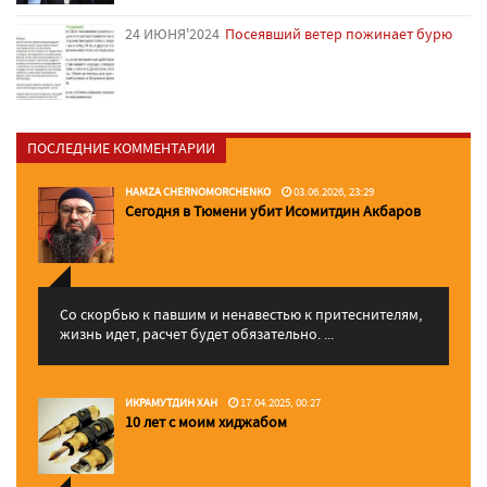
24 ИЮНЯ'2024
Посеявший ветер пожинает бурю
ПОСЛЕДНИЕ КОММЕНТАРИИ
HAMZA CHERNOMORCHENKO
03.06.2026, 23:29
Сегодня в Тюмени убит Исомитдин Акбаров
Со скорбью к павшим и ненавестью к притеснителям,
жизнь идет, расчет будет обязательно. ...
ИКРАМУТДИН ХАН
17.04.2025, 00:27
10 лет с моим хиджабом