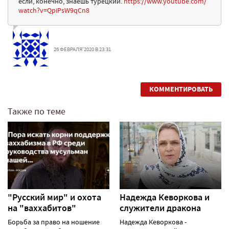
если, конечно, знаешь турецкий.
https://www.youtube.com/
watch?v=QpiPsW9qCn8
26 ФЕВРАЛЯ'2020 В 23:31
КОММЕНТИРОВАТЬ
Также по теме
"Русский мир" и охота
Надежда Кеворкова и
на "ваххабитов"
служители дракона
Борьба за право на ношение
Надежда Кеворкова -