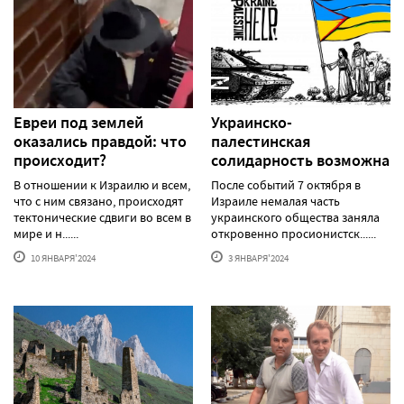
Евреи под землей
Украинско-
оказались правдой: что
палестинская
происходит?
солидарность возможна
В отношении к Израилю и всем,
После событий 7 октября в
что с ним связано, происходят
Израиле немалая часть
тектонические сдвиги во всем в
украинского общества заняла
мире и н......
откровенно просионистск......
10 ЯНВАРЯ'2024
3 ЯНВАРЯ'2024