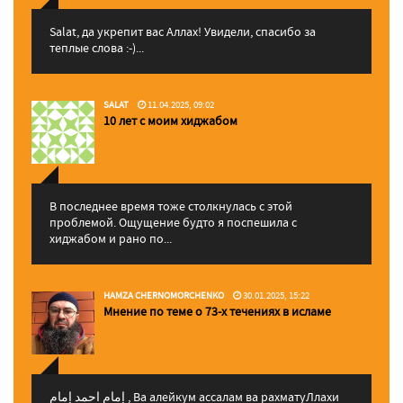
Salat, да укрепит вас Аллаx! Увидели, спасибо за
теплые слова :-)...
SALAT
11.04.2025, 09:02
10 лет с моим хиджабом
В последнее время тоже столкнулась с этой
проблемой. Ощущение будто я поспешила с
хиджабом и рано по...
HAMZA CHERNOMORCHENKO
30.01.2025, 15:22
Мнение по теме о 73-х течениях в исламе
إمام احمد إمام , Ва алейкум ассалам ва рахматуЛлахи