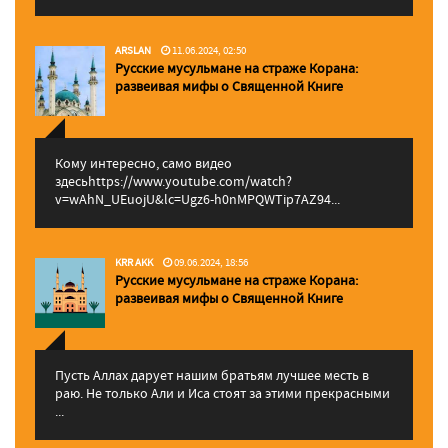
ARSLAN
11.06.2024, 02:50
Русские мусульмане на страже Корана:
pазвеивая мифы о Священной Книге
Кому интересно, само видео
здесьhttps://www.youtube.com/watch?
v=wAhN_UEuojU&lc=Ugz6-h0nMPQWTip7AZ94...
KRR AKK
09.06.2024, 18:56
Русские мусульмане на страже Корана:
pазвеивая мифы о Священной Книге
Пусть Аллах дарует нашим братьям лучшее месть в
раю. Не только Али и Иса стоят за этими прекрасными
...