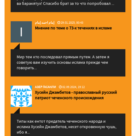
ва баракятух! Спасибо брат за то что попробовал ...
إمام احمد إمام
29.01.2025, 00:43
Мнение по теме о 73-х течениях в исламе
Мир тем кто последовал прямым путем. А затем я
советую вам изучить основы ислама прежде чем
говорить...
АЗЕР ГАСАНЛИ
02.09.2024, 19:12
Хусейн Джамбетов - православный русский
патриот чеченского происхождения
Типы как ентот предатель чеченского народа и
ислама Хусейн Джамбетов, несет откровенную чушь,
ибо я...