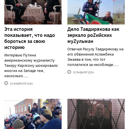
Эта история
Дело Тавдирякова как
показывает, что надо
зеркало роZийских
бороться за свою
муZульман
историю
Отвечая Расулу Тавдирякову на
его обвинения Асламбека
Интервью Путина
Эжаева в том, что тот
американскому журналисту
поплатился за несоблюде......
Такеру Карлсону шокировало
многих на Западе тем,
31 ЯНВАРЯ'2024
насколько......
10 ФЕВРАЛЯ'2024