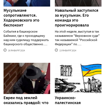
Мусульмане
Навальный заступился
сопротивляются.
за мусульман. Его
Ходорковского это
команда это
беспокоит
проигнорировала
События в башкирском
На этой неделе, выступая в так
Баймаке, где к проходящему
называемом "Верховном суде"
над ним судилищу поддержать
так называемой "Российской
башкирского общественно......
Федерации" по......
16 ЯНВАРЯ'2024
13 ЯНВАРЯ'2024
Евреи под землей
Украинско-
оказались правдой: что
палестинская