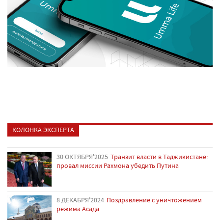
КОЛОНКА ЭКСПЕРТА
30 ОКТЯБРЯ'2025
Транзит власти в Таджикистане:
провал миссии Рахмона убедить Путина
8 ДЕКАБРЯ'2024
Поздравление с уничтожением
режима Асада