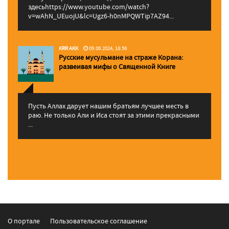
здесьhttps://www.youtube.com/watch?
v=wAhN_UEuojU&lc=Ugz6-h0nMPQWTip7AZ94...
KRR AKK
09.06.2024, 18:56
Русские мусульмане на страже Корана:
pазвеивая мифы о Священной Книге
Пусть Аллах дарует нашим братьям лучшее месть в
раю. Не только Али и Иса стоят за этими прекрасными
...
О портале
Пользовательское соглашение