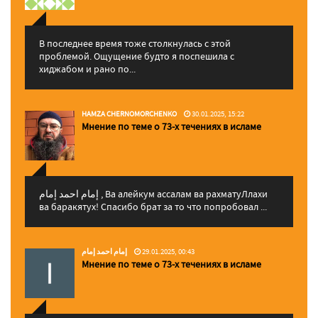
В последнее время тоже столкнулась с этой
проблемой. Ощущение будто я поспешила с
хиджабом и рано по...
HAMZA CHERNOMORCHENKO
30.01.2025, 15:22
Мнение по теме о 73-х течениях в исламе
إمام احمد إمام , Ва алейкум ассалам ва рахматуЛлахи
ва баракятух! Спасибо брат за то что попробовал ...
إمام احمد إمام
29.01.2025, 00:43
Мнение по теме о 73-х течениях в исламе