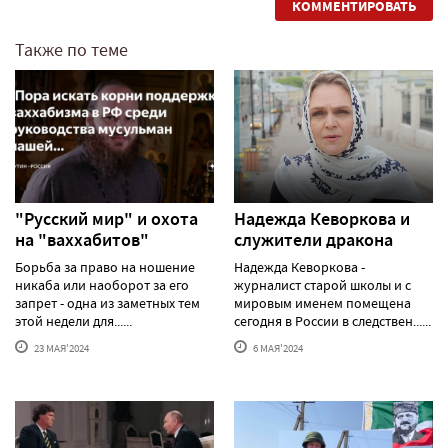
КОММЕНТИРОВАТЬ
Также по теме
"Русский мир" и охота
Надежда Кеворкова и
на "ваххабитов"
служители дракона
Борьба за право на ношение
Надежда Кеворкова -
никаба или наоборот за его
журналист старой школы и с
запрет - одна из заметных тем
мировым именем помещена
этой недели для......
сегодня в России в следствен......
23 МАЯ'2024
6 МАЯ'2024