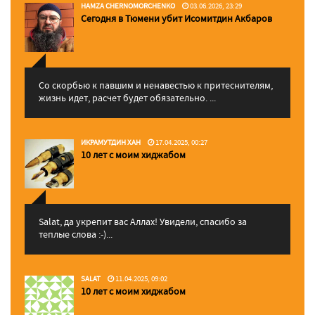
HAMZA CHERNOMORCHENKO
03.06.2026, 23:29
Сегодня в Тюмени убит Исомитдин Акбаров
Со скорбью к павшим и ненавестью к притеснителям,
жизнь идет, расчет будет обязательно. ...
ИКРАМУТДИН ХАН
17.04.2025, 00:27
10 лет с моим хиджабом
Salat, да укрепит вас Аллаx! Увидели, спасибо за
теплые слова :-)...
SALAT
11.04.2025, 09:02
10 лет с моим хиджабом