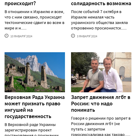
происходит?
солидарность возможна
В отношении к Израилю и всем,
После событий 7 октября в
что с ним связано, происходят
Израиле немалая часть
тектонические сдвиги во всем в
украинского общества заняла
мире и н......
откровенно просионистск......
10 ЯНВАРЯ'2024
3 ЯНВАРЯ'2024
Верховная Рада Украина
Запрет движения лгбт в
может признать право
России: что надо
ингушей на
понимать
государственность
Говоря о решении про запрет в
России движения лгбт (не
В Верховной раде Украины
путать с запретом
зарегистрирован проект
гомосексуализма как таково......
постановления о признании