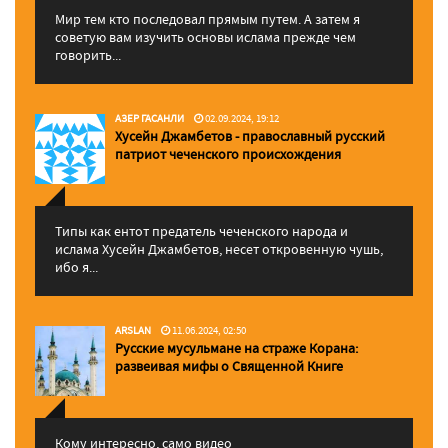
Мир тем кто последовал прямым путем. А затем я
советую вам изучить основы ислама прежде чем
говорить...
АЗЕР ГАСАНЛИ
02.09.2024, 19:12
Хусейн Джамбетов - православный русский
патриот чеченского происхождения
Типы как ентот предатель чеченского народа и
ислама Хусейн Джамбетов, несет откровенную чушь,
ибо я...
ARSLAN
11.06.2024, 02:50
Русские мусульмане на страже Корана:
pазвеивая мифы о Священной Книге
Кому интересно, само видео