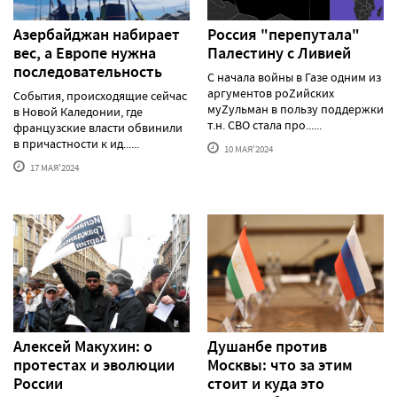
Азербайджан набирает
Россия "перепутала"
вес, а Европе нужна
Палестину с Ливией
последовательность
С начала войны в Газе одним из
аргументов роZийских
События, происходящие сейчас
муZульман в пользу поддержки
в Новой Каледонии, где
т.н. СВО стала про......
французские власти обвинили
в причастности к ид......
10 МАЯ'2024
17 МАЯ'2024
Алексей Макуxин: о
Душанбе против
протестаx и эволюции
Москвы: что за этим
России
стоит и куда это