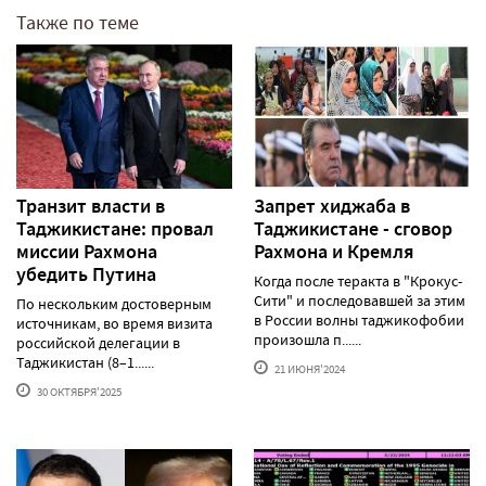
Также по теме
Транзит власти в
Запрет хиджаба в
Таджикистане: провал
Таджикистане - сговор
миссии Рахмона
Рахмона и Кремля
убедить Путина
Когда после теракта в "Крокус-
Сити" и последовавшей за этим
По нескольким достоверным
в России волны таджикофобии
источникам, во время визита
произошла п......
российской делегации в
Таджикистан (8–1......
21 ИЮНЯ'2024
30 ОКТЯБРЯ'2025