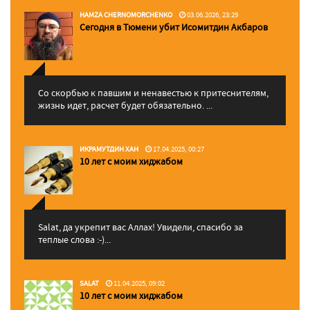
HAMZA CHERNOMORCHENKO
03.06.2026, 23:29
Сегодня в Тюмени убит Исомитдин Акбаров
Со скорбью к павшим и ненавестью к притеснителям,
жизнь идет, расчет будет обязательно. ...
ИКРАМУТДИН ХАН
17.04.2025, 00:27
10 лет с моим хиджабом
Salat, да укрепит вас Аллаx! Увидели, спасибо за
теплые слова :-)...
SALAT
11.04.2025, 09:02
10 лет с моим хиджабом