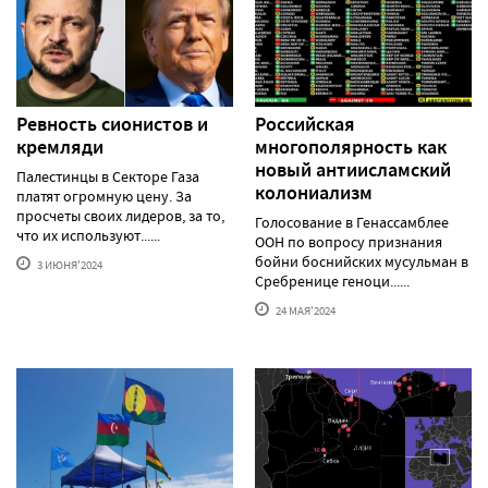
Ревность сионистов и
Российская
кремляди
многополярность как
новый антиисламский
Палестинцы в Секторе Газа
колониализм
платят огромную цену. За
просчеты своих лидеров, за то,
Голосование в Генассамблее
что их используют......
ООН по вопросу признания
бойни боснийских мусульман в
3 ИЮНЯ'2024
Сребренице геноци......
24 МАЯ'2024