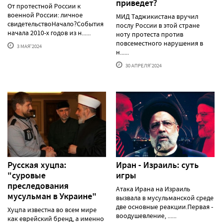
приведет?
От протестной России к
военной России: личное
МИД Таджикистана вручил
свидетельствоНачало?События
послу России в этой стране
начала 2010-х годов из н......
ноту протеста против
повсеместного нарушения в
3 МАЯ'2024
н......
30 АПРЕЛЯ'2024
Русская хуцпа:
Иран - Израиль: суть
"суровые
игры
преследования
Атака Ирана на Израиль
мусульман в Украине"
вызвала в мусульманской среде
две основные реакции.Первая -
Хуцпа известна во всем мире
воодушевление, ......
как еврейский бренд, а именно