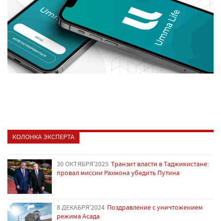
КОЛОНКА ЭКСПЕРТА
30 ОКТЯБРЯ'2025
Транзит власти в Таджикистане:
провал миссии Рахмона убедить Путина
8 ДЕКАБРЯ'2024
Поздравление с уничтожением
режима Асада