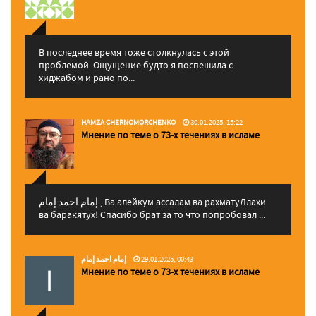
В последнее время тоже столкнулась с этой
проблемой. Ощущение будто я поспешила с
хиджабом и рано по...
HAMZA CHERNOMORCHENKO
30.01.2025, 15:22
Мнение по теме о 73-х течениях в исламе
إمام احمد إمام , Ва алейкум ассалам ва рахматуЛлахи
ва баракятух! Спасибо брат за то что попробовал ...
إمام احمد إمام
29.01.2025, 00:43
Мнение по теме о 73-х течениях в исламе