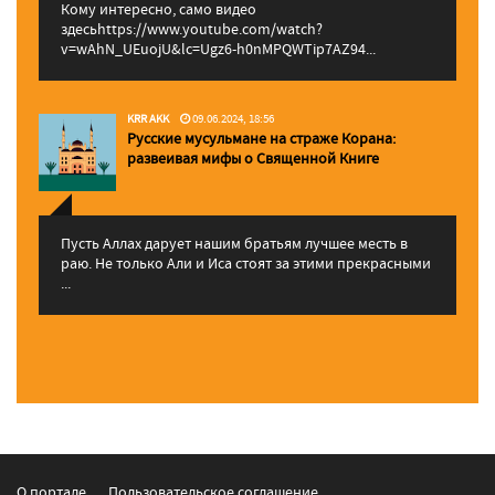
Кому интересно, само видео
здесьhttps://www.youtube.com/watch?
v=wAhN_UEuojU&lc=Ugz6-h0nMPQWTip7AZ94...
KRR AKK
09.06.2024, 18:56
Русские мусульмане на страже Корана:
pазвеивая мифы о Священной Книге
Пусть Аллах дарует нашим братьям лучшее месть в
раю. Не только Али и Иса стоят за этими прекрасными
...
О портале
Пользовательское соглашение