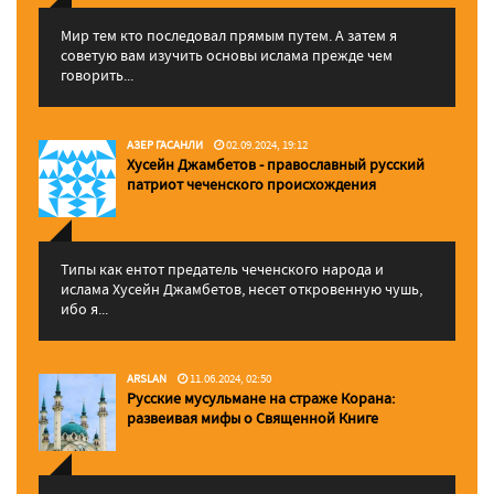
Мир тем кто последовал прямым путем. А затем я
советую вам изучить основы ислама прежде чем
говорить...
АЗЕР ГАСАНЛИ
02.09.2024, 19:12
Хусейн Джамбетов - православный русский
патриот чеченского происхождения
Типы как ентот предатель чеченского народа и
ислама Хусейн Джамбетов, несет откровенную чушь,
ибо я...
ARSLAN
11.06.2024, 02:50
Русские мусульмане на страже Корана:
pазвеивая мифы о Священной Книге