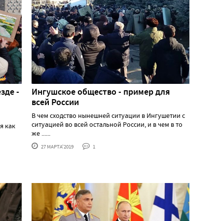
зде -
Ингушское общество - пример для
всей России
В чем сходство нынешней ситуации в Ингушетии с
ситуацией во всей остальной России, и в чем в то
я как
же ......
27 МАРТА'2019
1