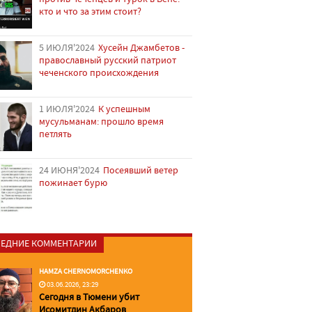
кто и что за этим стоит?
5 ИЮЛЯ'2024
Хусейн Джамбетов -
православный русский патриот
чеченского происхождения
1 ИЮЛЯ'2024
К успешным
мусульманам: прошло время
петлять
24 ИЮНЯ'2024
Посеявший ветер
пожинает бурю
ЕДНИЕ КОММЕНТАРИИ
HAMZA CHERNOMORCHENKO
03.06.2026, 23:29
Сегодня в Тюмени убит
Исомитдин Акбаров