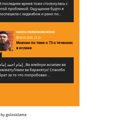
В последнее время тоже столкнулась с
этой проблемой. Ощущение будто я
поспешила с хиджабом и рано по...
HAMZA CHERNOMORCHENKO
30.01.2025, 15:22
Мнение по теме о 73-х течениях
в исламе
إمام احمد إما , Ва алейкум ассалам ва
рахматуЛлахи ва баракятух! Спасибо
брат за то что попробовал ...
 by golosislama