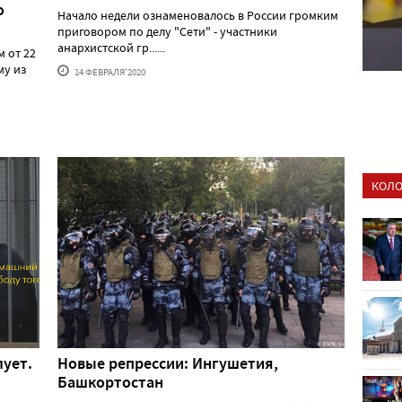
о
Начало недели ознаменовалось в России громким
приговором по делу "Сети" - участники
анархистской гр......
 от 22
му из
14 ФЕВРАЛЯ'2020
КОЛО
лует.
Новые репрессии: Ингушетия,
Башкортостан