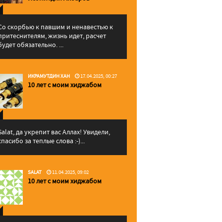
Со скорбью к павшим и ненавестью к
притеснителям, жизнь идет, расчет
будет обязательно. ...
ИКРАМУТДИН ХАН
17.04.2025, 00:27
10 лет с моим хиджабом
Salat, да укрепит вас Аллаx! Увидели,
спасибо за теплые слова :-)...
SALAT
11.04.2025, 09:02
10 лет с моим хиджабом