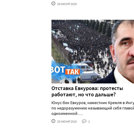
16 ИЮЛЯ'2019
Отставка Евкурова: протесты
работают, но что дальше?
Юнус-бек Евкуров, наместник Кремля в Инг
по недоразумению называющий себя главо
одноименной......
25 ИЮНЯ'2019
2