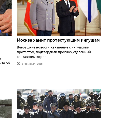
Москва хамит протестующим ингушам
Вчерашние новости, связанные с ингушским
протестом, подтвердили прогноз, сделанный
кавказским корре......
я
нта об
17 ОКТЯБРЯ'2018