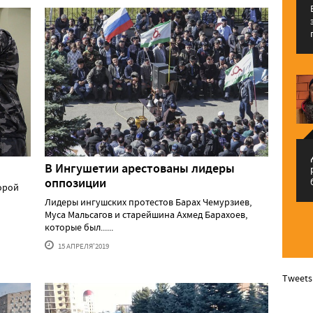
م
В Ингушетии арестованы лидеры
оппозиции
орой
Лидеры ингушских протестов Барах Чемурзиев,
Муса Мальсагов и старейшина Ахмед Барахоев,
которые был......
15 АПРЕЛЯ'2019
Tweets