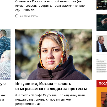
Оттепель в России, о которой некоторые (не)
имеют совесть говорить, носит исключительно
единично-по......
4 ФЕВРАЛЯ'2020
кую
Ингушетия, Москва — власть
ПОСЛ
отыгрывается на людях за протесты
 как
(На фото - Зарифа Саутиева) Конец минувшей
у и
недели ознаменовался новым витком
репрессивной ак......