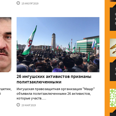
15 ИЮЛЯ'2019
26 ингушских активистов признаны
политзаключенными
ушетии,
Ингушская правозащитная организация "Машр"
й
объявила политзаключенными 26 активистов,
которые участв......
23 МАЯ'2019