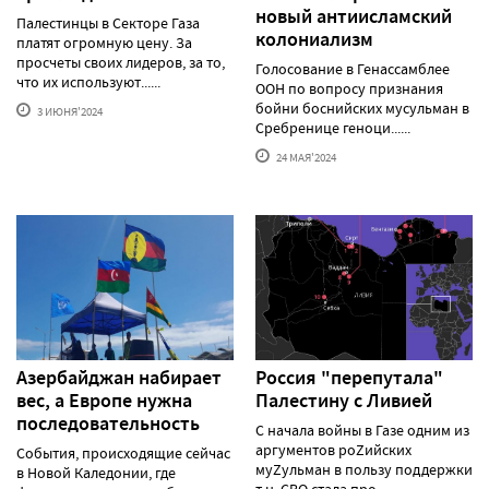
новый антиисламский
Палестинцы в Секторе Газа
колониализм
платят огромную цену. За
просчеты своих лидеров, за то,
Голосование в Генассамблее
что их используют......
ООН по вопросу признания
бойни боснийских мусульман в
3 ИЮНЯ'2024
Сребренице геноци......
24 МАЯ'2024
Азербайджан набирает
Россия "перепутала"
вес, а Европе нужна
Палестину с Ливией
последовательность
С начала войны в Газе одним из
аргументов роZийских
События, происходящие сейчас
муZульман в пользу поддержки
в Новой Каледонии, где
т.н. СВО стала про......