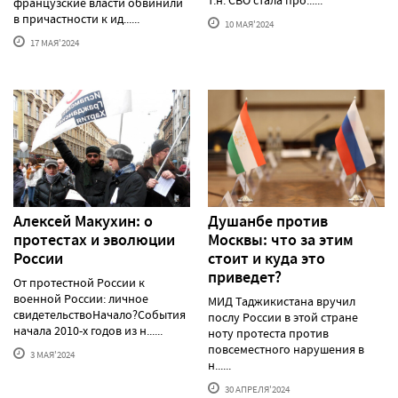
французские власти обвинили
в причастности к ид......
10 МАЯ'2024
17 МАЯ'2024
Алексей Макуxин: о
Душанбе против
протестаx и эволюции
Москвы: что за этим
России
стоит и куда это
приведет?
От протестной России к
военной России: личное
МИД Таджикистана вручил
свидетельствоНачало?События
послу России в этой стране
начала 2010-х годов из н......
ноту протеста против
повсеместного нарушения в
3 МАЯ'2024
н......
30 АПРЕЛЯ'2024