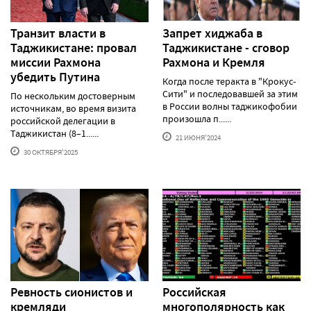
Транзит власти в
Запрет хиджаба в
Таджикистане: провал
Таджикистане - сговор
миссии Рахмона
Рахмона и Кремля
убедить Путина
Когда после теракта в "Крокус-
Сити" и последовавшей за этим
По нескольким достоверным
в России волны таджикофобии
источникам, во время визита
произошла п......
российской делегации в
Таджикистан (8–1......
21 ИЮНЯ'2024
30 ОКТЯБРЯ'2025
Ревность сионистов и
Российская
кремляди
многополярность как