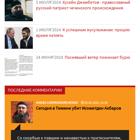
5 ИЮЛЯ'2024
Хусейн Джамбетов - православный
русский патриот чеченского происхождения
1 ИЮЛЯ'2024
К успешным мусульманам: прошло
время петлять
24 ИЮНЯ'2024
Посеявший ветер пожинает бурю
ПОСЛЕДНИЕ КОММЕНТАРИИ
HAMZA CHERNOMORCHENKO
03.06.2026, 23:29
Сегодня в Тюмени убит Исомитдин Акбаров
Со скорбью к павшим и ненавестью к притеснителям,