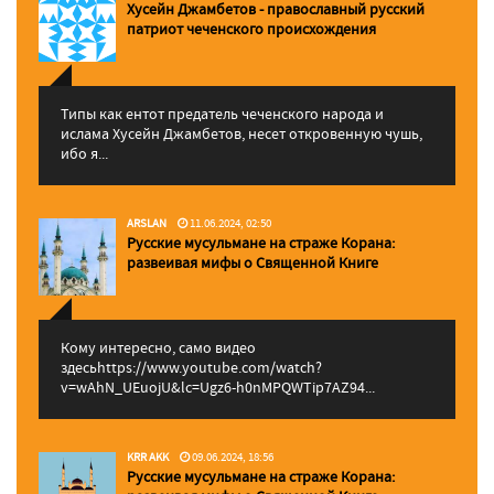
Хусейн Джамбетов - православный русский
патриот чеченского происхождения
Типы как ентот предатель чеченского народа и
ислама Хусейн Джамбетов, несет откровенную чушь,
ибо я...
ARSLAN
11.06.2024, 02:50
Русские мусульмане на страже Корана:
pазвеивая мифы о Священной Книге
Кому интересно, само видео
здесьhttps://www.youtube.com/watch?
v=wAhN_UEuojU&lc=Ugz6-h0nMPQWTip7AZ94...
KRR AKK
09.06.2024, 18:56
Русские мусульмане на страже Корана: