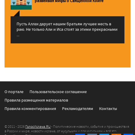
pазвеивая мифы о Священной Книге
Пусть Аллах дарует нашим братьям лучшее месть в
раю. Не только Али и Иса стоят за этими прекрасными
...
О портале
Пользовательское соглашение
Правила размещения материалов
Правила комментирования
Рекламодателям
Контакты
© 2011 - 2026
ГолосИслама.RU
- Политические новости, события и происшествия
в России и мире, новости ислама, от мусульман и для мусульман – всё это