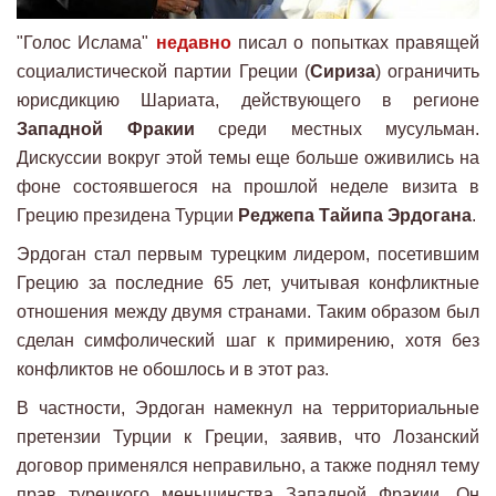
"Голос Ислама"
недавно
писал о попытках правящей
социалистической партии Греции (
Сириза
) ограничить
юрисдикцию Шариата, действующего в регионе
Западной Фракии
среди местных мусульман.
Дискуссии вокруг этой темы еще больше оживились на
фоне состоявшегося на прошлой неделе визита в
Грецию президена Турции
Реджепа Тайипа Эрдогана
.
Эрдоган стал первым турецким лидером, посетившим
Грецию за последние 65 лет, учитывая конфликтные
отношения между двумя странами. Таким образом был
сделан симфолический шаг к примирению, хотя без
конфликтов не обошлось и в этот раз.
В частности, Эрдоган намекнул на территориальные
претензии Турции к Греции, заявив, что Лозанский
договор применялся неправильно, а также поднял тему
прав турецкого меньшинства Западной Фракии. Он