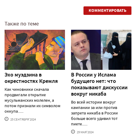
КОММЕНТИРОВАТЬ
Также по теме
Эхо муэдзина в
В России у Ислама
окрестностях Кремля
будущего нет: что
показывают дискуссии
Как чиновники сначала
вокруг никаба
продвигали открытие
мусульманских молелен, а
Во всей истории вокруг
потом признали их символом
кампании за или против
оккупа......
запрета никаба в России
больше всего удивил тот
25 СЕНТЯБРЯ'2024
пиете......
29 МАЯ'2024