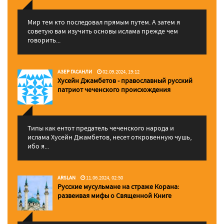
Мир тем кто последовал прямым путем. А затем я
советую вам изучить основы ислама прежде чем
говорить...
АЗЕР ГАСАНЛИ
02.09.2024, 19:12
Хусейн Джамбетов - православный русский
патриот чеченского происхождения
Типы как ентот предатель чеченского народа и
ислама Хусейн Джамбетов, несет откровенную чушь,
ибо я...
ARSLAN
11.06.2024, 02:50
Русские мусульмане на страже Корана:
pазвеивая мифы о Священной Книге