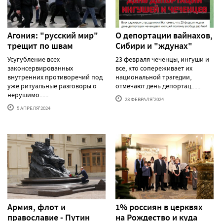
Агония: "русский мир"
О депортации вайнахов,
трещит по швам
Сибири и "ждунах"
Усугубление всех
23 февраля чеченцы, ингуши и
законсервированных
все, кто сопереживает их
внутренних противоречий под
национальной трагедии,
уже ритуальные разговоры о
отмечают день депортац......
нерушимо......
23 ФЕВРАЛЯ'2024
5 АПРЕЛЯ'2024
Армия, флот и
1% россиян в церквях
православие - Путин
на Рождество и куда