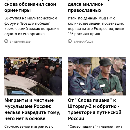
снова обозначил свои
делся миллион
ориентиры
православных
Выступая на милитаристском
Итак, по данным МВД РФ о
форуме "Все для победы"
количестве людей, посетивших
кремлевский вожак поправил
церкви на это Рождество, лишь
одного из его организ......
1% россиян приш......
3 ФЕВРАЛЯ'2024
8 ЯНВАРЯ'2024
Мигранты и местные
От "Слова пацана" к
мусульмане России:
Шторму-Z и обратно -
нельзя навредить тому,
траектория путинской
чего нет в основе
России
Столкновения мигрантов с
"Слово пацана" - главная тема