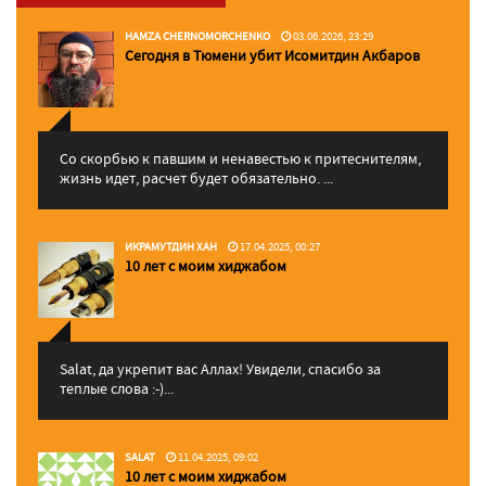
HAMZA CHERNOMORCHENKO
03.06.2026, 23:29
Сегодня в Тюмени убит Исомитдин Акбаров
Со скорбью к павшим и ненавестью к притеснителям,
жизнь идет, расчет будет обязательно. ...
ИКРАМУТДИН ХАН
17.04.2025, 00:27
10 лет с моим хиджабом
Salat, да укрепит вас Аллаx! Увидели, спасибо за
теплые слова :-)...
SALAT
11.04.2025, 09:02
10 лет с моим хиджабом