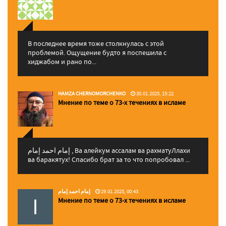
В последнее время тоже столкнулась с этой
проблемой. Ощущение будто я поспешила с
хиджабом и рано по...
HAMZA CHERNOMORCHENKO
30.01.2025, 15:22
Мнение по теме о 73-х течениях в исламе
إمام احمد إمام , Ва алейкум ассалам ва рахматуЛлахи
ва баракятух! Спасибо брат за то что попробовал ...
إمام احمد إمام
29.01.2025, 00:43
Мнение по теме о 73-х течениях в исламе