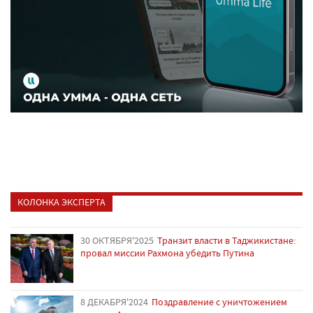
КОЛОНКА ЭКСПЕРТА
30 ОКТЯБРЯ'2025
Транзит власти в Таджикистане:
провал миссии Рахмона убедить Путина
8 ДЕКАБРЯ'2024
Поздравление с уничтожением