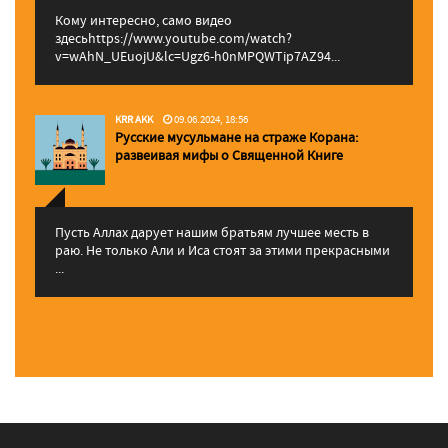
Кому интересно, само видео
здесьhttps://www.youtube.com/watch?
v=wAhN_UEuojU&lc=Ugz6-h0nMPQWTip7AZ94...
KRR AKK
09.06.2024, 18:56
Русские мусульмане на страже Корана:
pазвеивая мифы о Священной Книге
Пусть Аллах дарует нашим братьям лучшее месть в
раю. Не только Али и Иса стоят за этими прекрасными
...