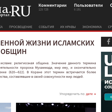
Комментарии
Пользователи
125 728
6 191
КА
ПРОСВЕЩЕНИЕ
СОБЫТИЯ
ИХ НРАВЫ
ЭКОНОМИКА
СР
ВЕННОЙ ЖИЗНИ ИСЛАМСКИХ
ОБЩИН
 исламе: религиозная община. Значение данного термина
еятельности пророка Мухаммада, мир ему, и окончательно
кке (620—622). В Коране этот термин встречается более
ства, составлявшие в своей совокупности мир людей.
Упорядочить по:
дате