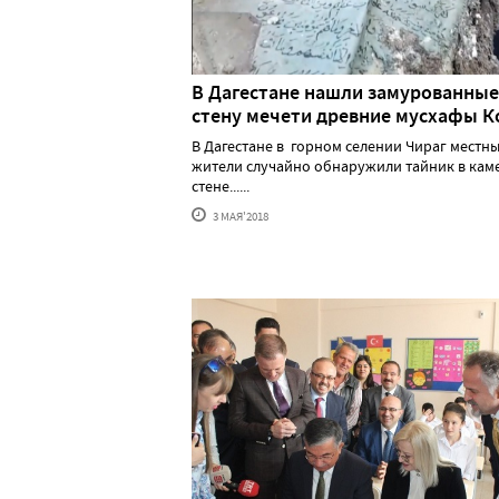
В Дагестане нашли замурованные
стену мечети древние мусхафы К
В Дагестане в горном селении Чираг местн
жители случайно обнаружили тайник в кам
стене......
3 МАЯ'2018