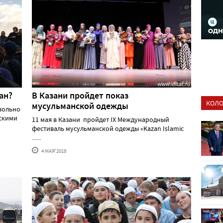
ан?
В Казани пройдет показ
КОЛО
мусульманской одежды
вольно
скими
11 мая в Казани пройдет IX Международный
фестиваль мусульманской одежды «Kazan Islamic
......
4 МАЯ'2018