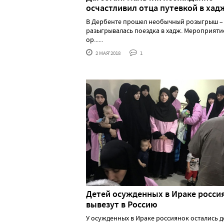
осчастливил отца путевкой в хад
В Дербенте прошел необычный розыгрыш –
разыгрывалась поездка в хадж. Мероприяти
ор......
2 МАЯ'2018
1
Детей осужденных в Ираке росси
вывезут в Россию
У осужденных в Ираке россиянок остались д