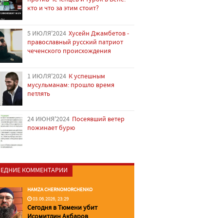
кто и что за этим стоит?
5 ИЮЛЯ'2024
Хусейн Джамбетов -
православный русский патриот
чеченского происхождения
1 ИЮЛЯ'2024
К успешным
мусульманам: прошло время
петлять
24 ИЮНЯ'2024
Посеявший ветер
пожинает бурю
ЕДНИЕ КОММЕНТАРИИ
HAMZA CHERNOMORCHENKO
03.06.2026, 23:29
Сегодня в Тюмени убит
Исомитдин Акбаров