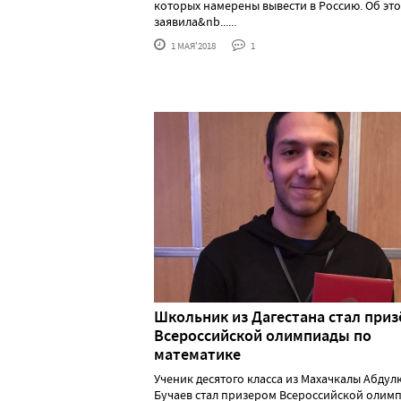
которых намерены вывести в Россию. Об эт
заявила&nb......
1 МАЯ'2018
1
Школьник из Дагестана стал при
Всероссийской олимпиады по
математике
Ученик десятого класса из Махачкалы Абдул
Бучаев стал призером Всероссийской олим