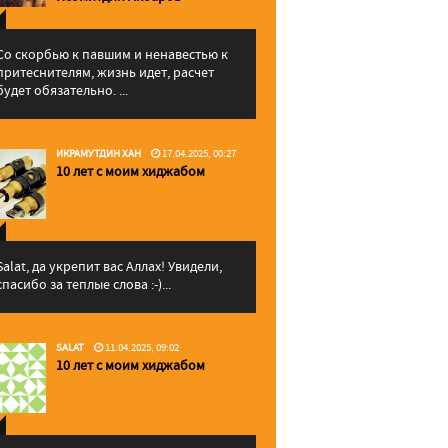
Со скорбью к павшим и ненавестью к
притеснителям, жизнь идет, расчет
будет обязательно. ...
ИКРАМУТДИН ХАН
17.04.2025, 00:27
10 лет с моим хиджабом
Salat, да укрепит вас Аллаx! Увидели,
спасибо за теплые слова :-)...
SALAT
11.04.2025, 09:02
10 лет с моим хиджабом