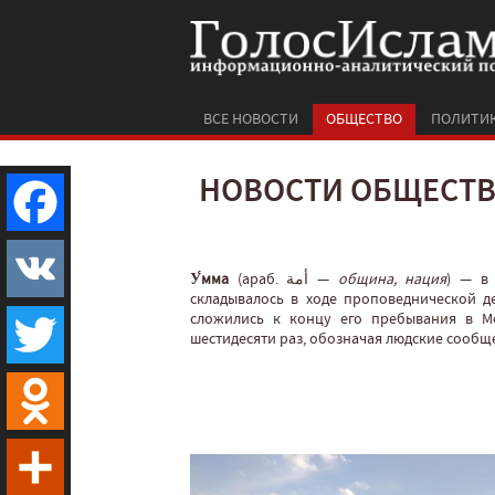
ВСЕ НОВОСТИ
ОБЩЕСТВО
ПОЛИТИ
НОВОСТИ ОБЩЕСТ
Facebook
У́мма
(араб. أمة‎‎ —
община, нация
‎) — в
складывалось в ходе проповеднической д
сложились к концу его пребывания в Ме
VK
шестидесяти раз, обозначая людские сообще
Twitter
Odnoklassniki