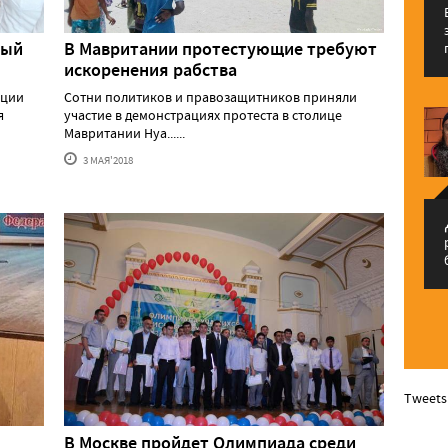
вый
В Мавритании протестующие требуют
искоренения рабства
рции
Сотни политиков и правозащитников приняли
я
участие в демонстрациях протеста в столице
Мавритании Нуа......
3 МАЯ'2018
م
Tweets
В Москве пройдет Олимпиада среди