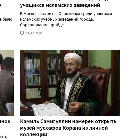
ж
учащихся исламских заведений
В Москве состоится Олимпиада среди учащихся
е было
исламских учебных заведений города.
Соревнование пройде......
2 МАЯ'2018
янок
Камиль Самигуллин намерен открыть
музей мусхафов Корана из личной
коллекции
ети,