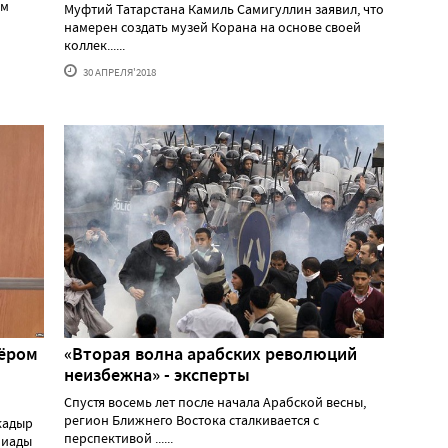
ом
Муфтий Татарстана Камиль Самигуллин заявил, что
намерен создать музей Корана на основе своей
коллек......
30 АПРЕЛЯ'2018
зёром
«Вторая волна арабских революций
неизбежна» - эксперты
Спустя восемь лет после начала Арабской весны,
регион Ближнего Востока сталкивается с
кадыр
перспективой ......
пиады