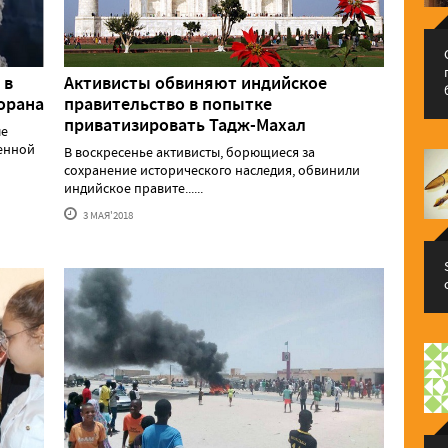
 в
Активисты обвиняют индийское
орана
правительство в попытке
приватизировать Тадж-Махал
ые
енной
В воскресенье активисты, борющиеся за
сохранение исторического наследия, обвинили
индийское правите......
3 МАЯ'2018