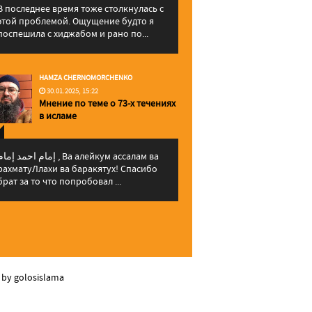
В последнее время тоже столкнулась с
этой проблемой. Ощущение будто я
поспешила с хиджабом и рано по...
HAMZA CHERNOMORCHENKO
30.01.2025, 15:22
Мнение по теме о 73-х течениях
в исламе
إمام احمد إما , Ва алейкум ассалам ва
рахматуЛлахи ва баракятух! Спасибо
брат за то что попробовал ...
 by golosislama