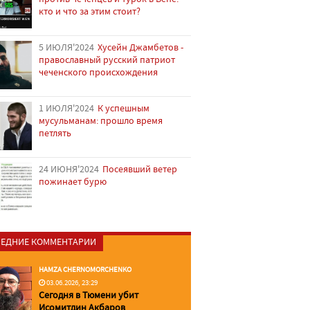
кто и что за этим стоит?
5 ИЮЛЯ'2024
Хусейн Джамбетов -
православный русский патриот
чеченского происхождения
1 ИЮЛЯ'2024
К успешным
мусульманам: прошло время
петлять
24 ИЮНЯ'2024
Посеявший ветер
пожинает бурю
ЕДНИЕ КОММЕНТАРИИ
HAMZA CHERNOMORCHENKO
03.06.2026, 23:29
Сегодня в Тюмени убит
Исомитдин Акбаров