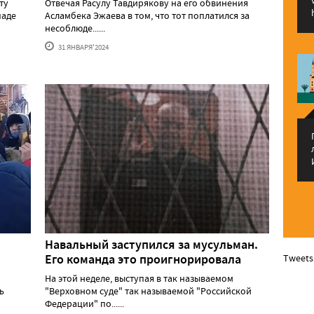
ту
Отвечая Расулу Тавдирякову на его обвинения
паде
Асламбека Эжаева в том, что тот поплатился за
несоблюде......
31 ЯНВАРЯ'2024
Навальный заступился за мусульман.
Его команда это проигнорировала
Tweets
На этой неделе, выступая в так называемом
ь
"Верховном суде" так называемой "Российской
Федерации" по......