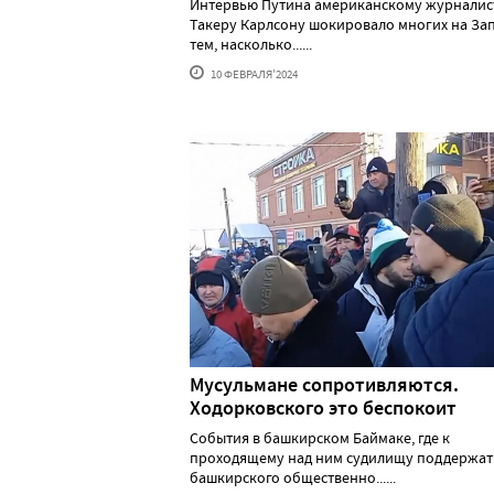
Интервью Путина американскому журналис
Такеру Карлсону шокировало многих на За
тем, насколько......
10 ФЕВРАЛЯ'2024
Мусульмане сопротивляются.
Ходорковского это беспокоит
События в башкирском Баймаке, где к
проходящему над ним судилищу поддержат
башкирского общественно......