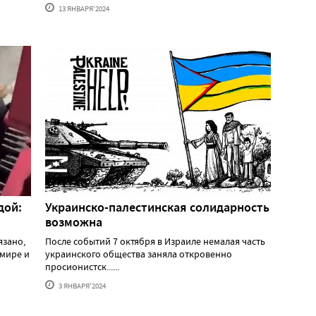
13 ЯНВАРЯ'2024
дой:
Украинско-палестинская солидарность
возможна
язано,
После событий 7 октября в Израиле немалая часть
 мире и
украинского общества заняла откровенно
просионистск......
3 ЯНВАРЯ'2024