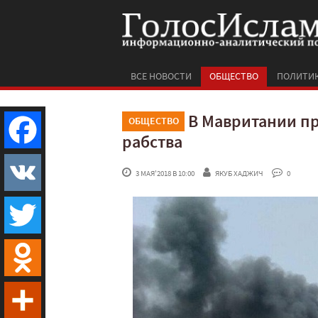
ВСЕ НОВОСТИ
ОБЩЕСТВО
ПОЛИТИ
В Мавритании п
ОБЩЕСТВО
рабства
Facebook
 3 МАЯ'2018 В 10:00
ЯКУБ ХАДЖИЧ
 0
VK
Twitter
Odnoklassniki