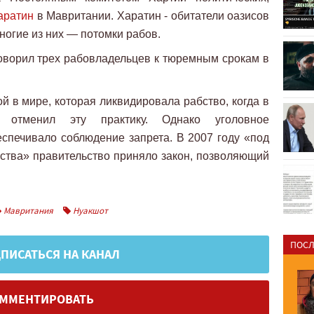
аратин
в Мавритании. Харатин - обитатели оазисов
ногие из них — потомки рабов.
оворил трех рабовладельцев к тюремным срокам в
й в мире, которая ликвидировала рабство, когда в
 отменил эту практику. Однако уголовное
еспечивало соблюдение запрета. В 2007 году «под
тва» правительство приняло закон, позволяющий
Мавритания
Нуакшот
ПОСЛ
ПИСАТЬСЯ НА КАНАЛ
ММЕНТИРОВАТЬ