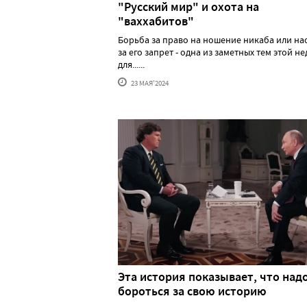
"Русский мир" и охота на
"ваххабитов"
Борьба за право на ношение никаба или н
за его запрет - одна из заметных тем этой н
для......
23 МАЯ'2024
Эта история показывает, что над
бороться за свою историю