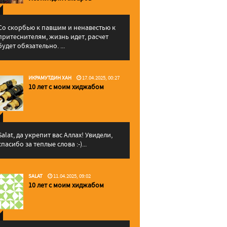
Со скорбью к павшим и ненавестью к
притеснителям, жизнь идет, расчет
будет обязательно. ...
ИКРАМУТДИН ХАН
17.04.2025, 00:27
10 лет с моим хиджабом
Salat, да укрепит вас Аллаx! Увидели,
спасибо за теплые слова :-)...
SALAT
11.04.2025, 09:02
10 лет с моим хиджабом