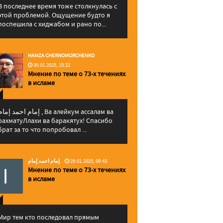
В последнее время тоже столкнулась с
этой проблемой. Ощущение будто я
поспешила с хиджабом и рано по...
HAMZA CHERNOMORCHENKO
30.01.2025, 15:22
Мнение по теме о 73-х течениях
в исламе
إمام احمد إما , Ва алейкум ассалам ва
рахматуЛлахи ва баракятух! Спасибо
брат за то что попробовал ...
إمام احمد إمام
29.01.2025, 00:43
Мнение по теме о 73-х течениях
в исламе
Мир тем кто последовал прямым