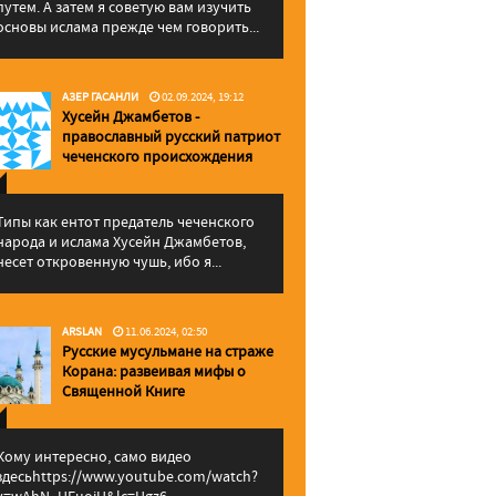
путем. А затем я советую вам изучить
основы ислама прежде чем говорить...
АЗЕР ГАСАНЛИ
02.09.2024, 19:12
Хусейн Джамбетов -
православный русский патриот
чеченского происхождения
Типы как ентот предатель чеченского
народа и ислама Хусейн Джамбетов,
несет откровенную чушь, ибо я...
ARSLAN
11.06.2024, 02:50
Русские мусульмане на страже
Корана: pазвеивая мифы о
Священной Книге
Кому интересно, само видео
здесьhttps://www.youtube.com/watch?