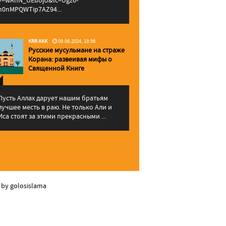
v=wAhN_UEuojU&lc=Ugz6-
h0nMPQWTip7AZ94...
KRR AKK
09.06.2024, 18:56
Русские мусульмане на страже
Корана: pазвеивая мифы о
Священной Книге
Пусть Аллах дарует нашим братьям
лучшее месть в раю. Не только Али и
Иса стоят за этими прекрасными ...
 by golosislama