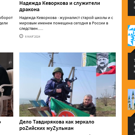
Надежда Кеворкова и служители
дракона
аоборот
Надежда Кеворкова - журналист старой школы и с
едели
мировым именем помещена сегодня в России в
следствен......
6 МАЯ'2024
о
Дело Тавдирякова как зеркало
роZийских муZульман