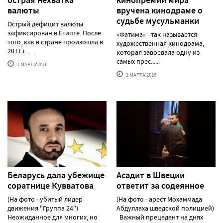
валюты
вручена кинодраме о
судьбе мусульманки
Острый дефицит валюты
зафиксирован в Египте. После
«Фатима» - так называется
того, как в стране произошла в
художественная кинодрама,
2011 г......
которая завоевала одну из
самых прес......
1 МАРТА'2016
1 МАРТА'2016
Беларусь дала убежище
Асадит в Швеции
соратнице Кувватова
ответит за содеянное
(На фото - убитый лидер
(На фото - арест Мохаммада
движения "Группа 24")
Абдуллаха шведской полицией)
Неожиданное для многих, но
Важный прецедент на днях