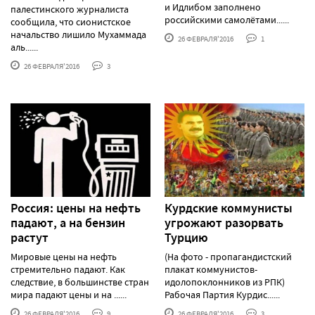
и Идлибом заполнено
палестинского журналиста
российскими самолётами......
сообщила, что сионистское
начальство лишило Мухаммада
26 ФЕВРАЛЯ'2016
1
аль......
26 ФЕВРАЛЯ'2016
3
Россия: цены на нефть
Курдские коммунисты
падают, а на бензин
угрожают разорвать
растут
Турцию
Мировые цены на нефть
(На фото - пропагандистский
стремительно падают. Как
плакат коммунистов-
следствие, в большинстве стран
идолопоклонников из РПК)
мира падают цены и на ......
Рабочая Партия Курдис......
26 ФЕВРАЛЯ'2016
9
26 ФЕВРАЛЯ'2016
3