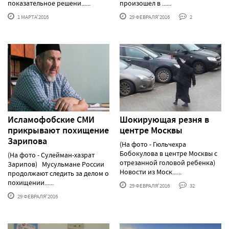
показательное решени......
произошел в ......
1 МАРТА'2016
29 ФЕВРАЛЯ'2016
2
Исламофобские СМИ
Шокирующая резня в
прикрывают похищение
центре Москвы
Зарипова
(На фото - Гюльчехра
Бобокулова в центре Москвы с
(На фото - Сулейман-хазрат
отрезанной головой ребенка)
Зарипов) Мусульмане России
Новости из Моск......
продолжают следить за делом о
похищении......
29 ФЕВРАЛЯ'2016
32
29 ФЕВРАЛЯ'2016