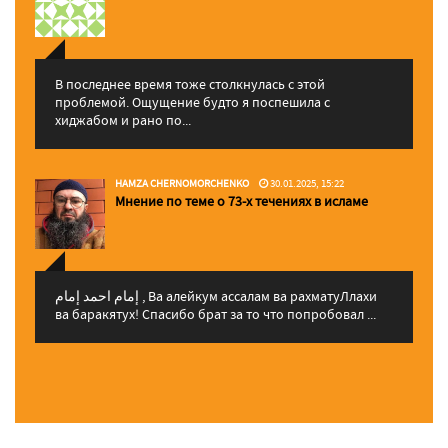
В последнее время тоже столкнулась с этой
проблемой. Ощущение будто я поспешила с
хиджабом и рано по...
HAMZA CHERNOMORCHENKO
30.01.2025, 15:22
Мнение по теме о 73-х течениях в исламе
إمام احمد إمام , Ва алейкум ассалам ва рахматуЛлахи
ва баракятух! Спасибо брат за то что попробовал ...