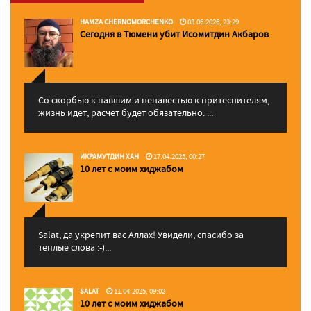
HAMZA CHERNOMORCHENKO
03.06.2026, 23:29
Сегодня в Тюмени убит Исомитдин Акбаров
Со скорбью к павшим и ненавестью к притеснителям,
жизнь идет, расчет будет обязательно. ...
ИКРАМУТДИН ХАН
17.04.2025, 00:27
10 лет с моим хиджабом
Salat, да укрепит вас Аллаx! Увидели, спасибо за
теплые слова :-)...
SALAT
11.04.2025, 09:02
10 лет с моим хиджабом