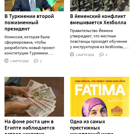
В Туркмении второй
В йеменский конфликт
пожизненный
вмешивается Хезболла
президент
Правительство Йемена
утверждает, что местные
Комиссия, которая была
повстанцы проходят обучение
сформирована, чтобы
у инструкторов из Хезболлы,......
разработать новый проект
конституции Туркмени......
1 МАРТА'2016
3
1 МАРТА'2016
2
На фоне роста цен в
Одна из самых
Египте наблюдается
престижных
острая нехватка
кинопремий мира