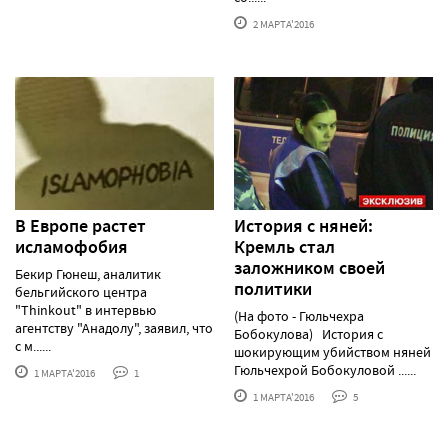
2 МАРТА'2016
В Европе растет
История с няней:
исламофобия
Кремль стал
заложником своей
Бекир Гюнеш, аналитик
политики
бельгийского центра
"Thinkout" в интервью
(На фото - Гюльчехра
агентству "Анадолу", заявил, что
Бобокулова) История с
с м......
шокирующим убийством няней
Гюльчехрой Бобокуловой ......
1 МАРТА'2016
1
1 МАРТА'2016
5