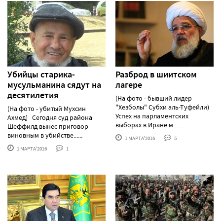
Убийцы старика-
Разброд в шиитском
мусульманина сядут на
лагере
десятилетия
(На фото - бывший лидер
"Хезболы" Субхи аль-Туфейли)
(На фото - убитый Мухсин
Успех на парламентских
Ахмед) Сегодня суд района
выборах в Иране м......
Шеффилд вынес приговор
виновным в убийстве......
1 МАРТА'2016
5
1 МАРТА'2016
1