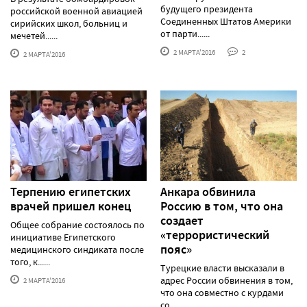
будущего президента
российской военной авиацией
Соединенных Штатов Америки
сирийских школ, больниц и
от парти......
мечетей......
2 МАРТА'2016
2
2 МАРТА'2016
Терпению египетских
Анкара обвинила
врачей пришел конец
Россию в том, что она
создает
Общее собрание состоялось по
«террористический
инициативе Египетского
пояс»
медицинского синдиката после
того, к......
Турецкие власти высказали в
адрес России обвинения в том,
2 МАРТА'2016
что она совместно с курдами
со......