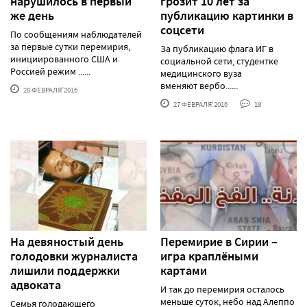
нарушилось в первый
грозит 10 лет за
же день
публикацию картинки в
соцсети
По сообщениям наблюдателей
за первые сутки перемирия,
За публикацию флага ИГ в
инициированного США и
социальной сети, студентке
Россией режим ......
медицинского вуза
вменяют вербо......
28 ФЕВРАЛЯ'2016
27 ФЕВРАЛЯ'2016
18
На девяностый день
Перемирие в Сирии –
голодовки журналиста
игра краплёными
лишили поддержки
картами
адвоката
И так до перемирия осталось
меньше суток, небо над Алеппо
Семья голодающего