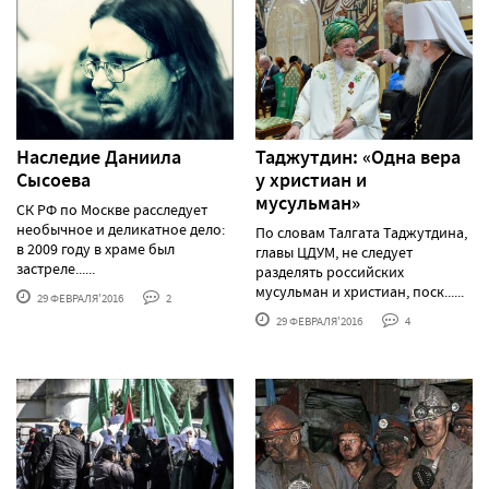
Наследие Даниила
Таджутдин: «Одна вера
Сысоева
у христиан и
мусульман»
СК РФ по Москве расследует
необычное и деликатное дело:
По словам Талгата Таджутдина,
в 2009 году в храме был
главы ЦДУМ, не следует
застреле......
разделять российских
мусульман и христиан, поск......
29 ФЕВРАЛЯ'2016
2
29 ФЕВРАЛЯ'2016
4