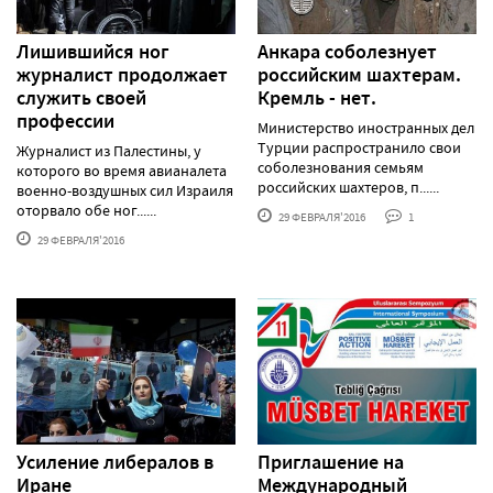
Лишившийся ног
Анкара соболезнует
журналист продолжает
российским шахтерам.
служить своей
Кремль - нет.
профессии
Министерство иностранных дел
Турции распространило свои
Журналист из Палестины, у
соболезнования семьям
которого во время авианалета
российских шахтеров, п......
военно-воздушных сил Израиля
оторвало обе ног......
29 ФЕВРАЛЯ'2016
1
29 ФЕВРАЛЯ'2016
Усиление либералов в
Приглашение на
Иране
Международный