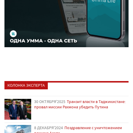
КОЛОНКА ЭКСПЕРТА
30 ОКТЯБРЯ'2025
Транзит власти в Таджикистане:
провал миссии Рахмона убедить Путина
8 ДЕКАБРЯ'2024
Поздравление с уничтожением
режима Асада