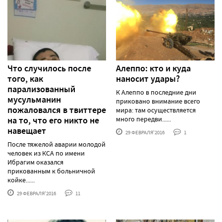
Что случилось после
Алеппо: кто и куда
того, как
наносит удары?
парализованный
К Алеппо в последние дни
мусульманин
приковано внимание всего
пожаловался в твиттере
мира: там осуществляется
на то, что его никто не
много передви......
навещает
29 ФЕВРАЛЯ'2016
1
После тяжелой аварии молодой
человек из КСА по имени
Ибрагим оказался
прикованным к больничной
койке......
29 ФЕВРАЛЯ'2016
11