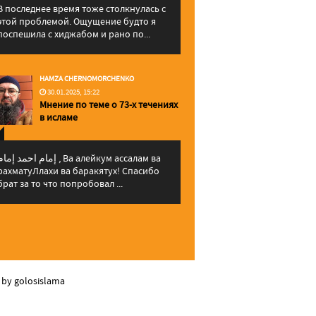
В последнее время тоже столкнулась с
этой проблемой. Ощущение будто я
поспешила с хиджабом и рано по...
HAMZA CHERNOMORCHENKO
30.01.2025, 15:22
Мнение по теме о 73-х течениях
в исламе
إمام احمد إما , Ва алейкум ассалам ва
рахматуЛлахи ва баракятух! Спасибо
брат за то что попробовал ...
 by golosislama