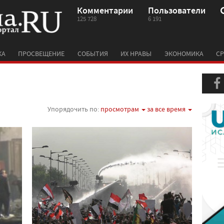
Комментарии
Пользователи
125 728
6 191
КА
ПРОСВЕЩЕНИЕ
СОБЫТИЯ
ИХ НРАВЫ
ЭКОНОМИКА
СР
Упорядочить по:
просмотрам
за все время