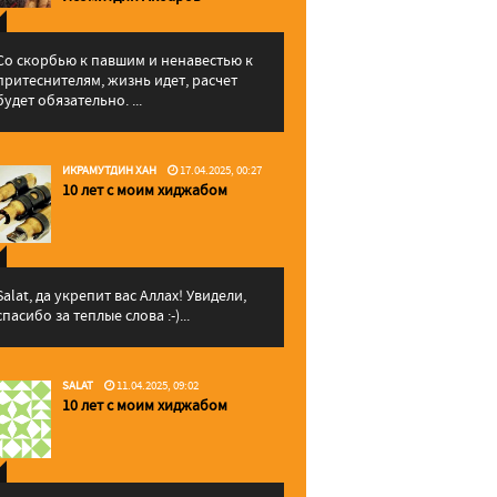
Со скорбью к павшим и ненавестью к
притеснителям, жизнь идет, расчет
будет обязательно. ...
ИКРАМУТДИН ХАН
17.04.2025, 00:27
10 лет с моим хиджабом
Salat, да укрепит вас Аллаx! Увидели,
спасибо за теплые слова :-)...
SALAT
11.04.2025, 09:02
10 лет с моим хиджабом