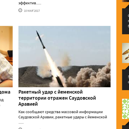
эффектив......
10 МАЯ'2017
дома
Ракетный удар с йеменской
территории отражен Саудовской
од
Аравией
в
Как сообщают средства массовой информации
Саудовской Аравии, ракетные удары с йеменской
......