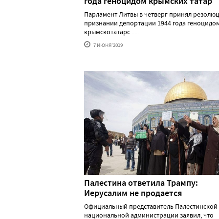
года геноцидом крымских татар
Парламент Литвы в четверг принял резолю
признании депортации 1944 года геноцидо
крымскотатарс......
7 ИЮНЯ'2019
Палестина ответила Трампу:
Иерусалим не продается
Официальный представитель Палестинской
национальной администрации заявил, что