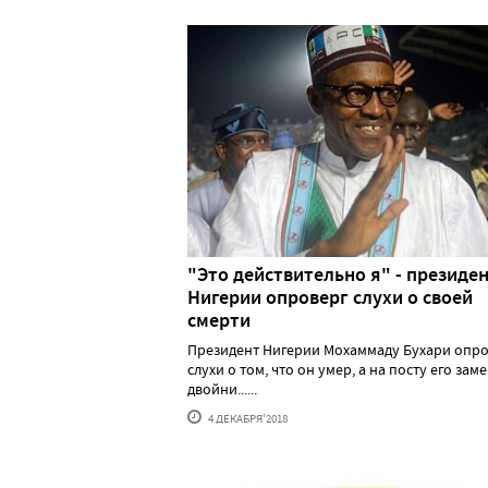
"Это действительно я" - президе
Нигерии опроверг слухи о своей
смерти
Президент Нигерии Мохаммаду Бухари опр
слухи о том, что он умер, а на посту его зам
двойни......
4 ДЕКАБРЯ'2018