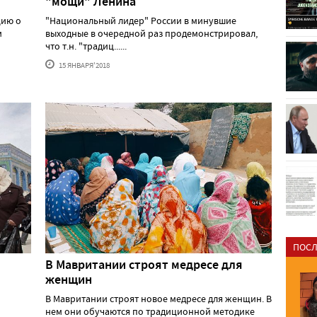
"мощи" Ленина
цию о
"Национальный лидер" России в минувшие
м
выходные в очередной раз продемонстрировал,
что т.н. "традиц......
15 ЯНВАРЯ'2018
ПОСЛ
В Мавритании строят медресе для
женщин
В Мавритании строят новое медресе для женщин. В
нем они обучаются по традиционной методике