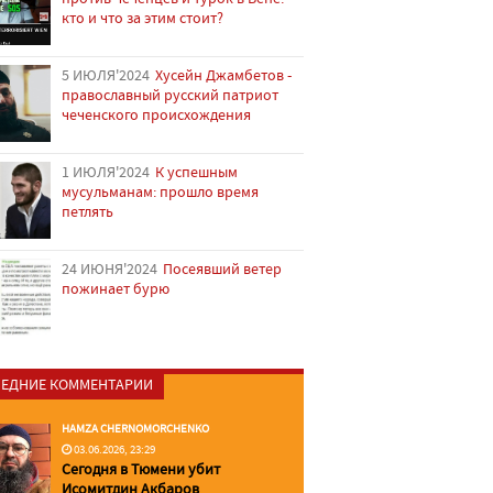
кто и что за этим стоит?
5 ИЮЛЯ'2024
Хусейн Джамбетов -
православный русский патриот
чеченского происхождения
1 ИЮЛЯ'2024
К успешным
мусульманам: прошло время
петлять
24 ИЮНЯ'2024
Посеявший ветер
пожинает бурю
ЕДНИЕ КОММЕНТАРИИ
HAMZA CHERNOMORCHENKO
03.06.2026, 23:29
Сегодня в Тюмени убит
Исомитдин Акбаров