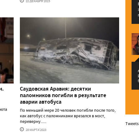
22 ДЕКАБРЯ'2015
م
н.
Саудовская Аравия: десятки
паломников погибли в результате
аварии автобуса
люта
По меньшей мере 20 человек погибли после того,
как автобус с паломниками врезался в мост,
переверну......
Tweets
28 МАРТА'2023