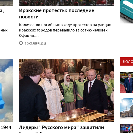
а,
Иракские протесты: последние
новости
Количество погибших в ходе протестов на улицах
ьных
иракских городов перевалило за сотню человек.
Официа......
7 ОКТЯБРЯ'2019
КОЛО
 1944
Лидеры "Русского мира" защитили