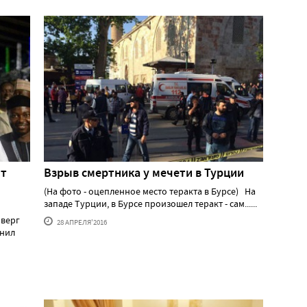
нт
Взрыв смертника у мечети в Турции
(На фото - оцепленное место теракта в Бурсе) На
западе Турции, в Бурсе произошел теракт - сам......
оверг
28 АПРЕЛЯ'2016
енил