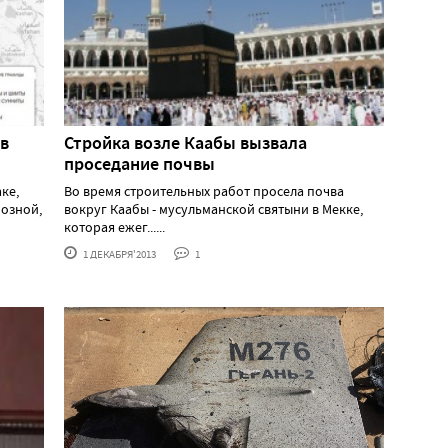
 в
Стройка возле Каабы вызвала
проседание почвы
ке,
Во время строительных работ просела почва
озной,
вокруг Каабы - мусульманской святыни в Мекке,
которая ежег......
1 ДЕКАБРЯ'2013
1