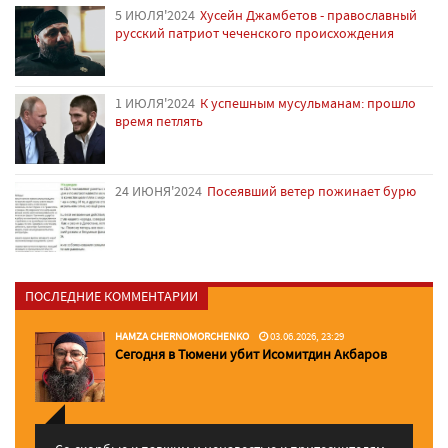
5 ИЮЛЯ'2024
Хусейн Джамбетов - православный
русский патриот чеченского происхождения
1 ИЮЛЯ'2024
К успешным мусульманам: прошло
время петлять
24 ИЮНЯ'2024
Посеявший ветер пожинает бурю
ПОСЛЕДНИЕ КОММЕНТАРИИ
HAMZA CHERNOMORCHENKO
03.06.2026, 23:29
Сегодня в Тюмени убит Исомитдин Акбаров