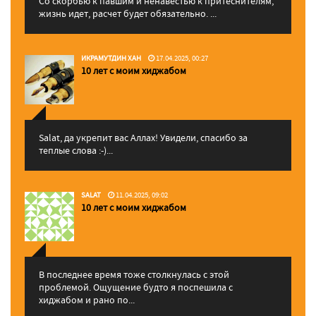
Со скорбью к павшим и ненавестью к притеснителям,
жизнь идет, расчет будет обязательно. ...
ИКРАМУТДИН ХАН
17.04.2025, 00:27
10 лет с моим хиджабом
Salat, да укрепит вас Аллаx! Увидели, спасибо за
теплые слова :-)...
SALAT
11.04.2025, 09:02
10 лет с моим хиджабом
В последнее время тоже столкнулась с этой
проблемой. Ощущение будто я поспешила с
хиджабом и рано по...