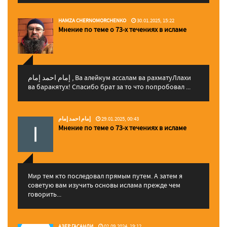
HAMZA CHERNOMORCHENKO
30.01.2025, 15:22
Мнение по теме о 73-х течениях в исламе
إمام احمد إمام , Ва алейкум ассалам ва рахматуЛлахи
ва баракятух! Спасибо брат за то что попробовал ...
إمام احمد إمام
29.01.2025, 00:43
Мнение по теме о 73-х течениях в исламе
Мир тем кто последовал прямым путем. А затем я
советую вам изучить основы ислама прежде чем
говорить...
АЗЕР ГАСАНЛИ
02.09.2024, 19:12