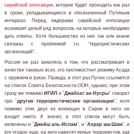
сирийской оппозиции
, которое будет проходить как раз
в сроки, укладывающиеся в обозначенный Путиным
интервал. Перед лидерами сирийской оппозиции
возникает целый ряд вопросов, на которые необходимо
дать ответы. Хотя большинство из них так или иначе
связаны с проблемой т.н. "террористических
организаций".
Россия не раз заявляла о том, что рассматривает в
качестве таковых всех, кто противостоит режиму Асада
с оружием в руках. Правда, в этот раз Путин ссылается
на список Совета Безопасности ООН, однако, при этом
сразу же помимо
ИГИЛ
и "
Джабхат ан-Нусры
" говорит
про "
другие террористические организации
", хотя
помимо этих двух из воюющих в Сирии в него не
входит никто. А значит, в этот список могут быть
включены и "
Джейш аль-Ислам
", и "
Ахрар аш-Шам
", и
кто угодно еще, на кого навесят ярлык террористов, как