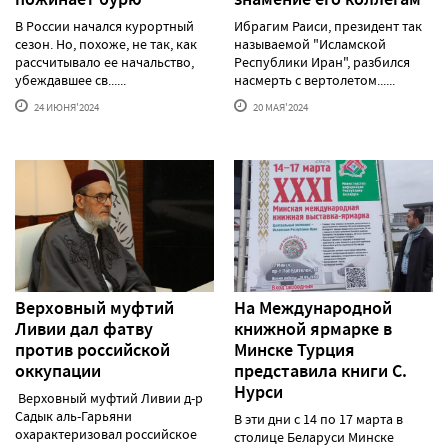
В России начался курортный
Ибрагим Раиси, президент так
сезон. Но, похоже, не так, как
называемой "Исламской
рассчитывало ее начальство,
Республики Иран", разбился
убеждавшее св......
насмерть с вертолетом......
24 ИЮНЯ'2024
20 МАЯ'2024
Верховный муфтий
На Международной
Ливии дал фатву
книжной ярмарке в
против российской
Минске Турция
оккупации
представила книги С.
Нурси
Верховный муфтий Ливии д-р
Садык аль-Гарьяни
В эти дни с 14 по 17 марта в
охарактеризовал российское
столице Беларуси Минске