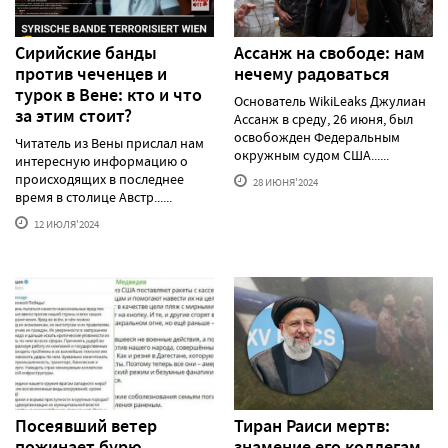
Сирийские банды
Ассанж на свободе: нам
против чеченцев и
нечему радоваться
турок в Вене: кто и что
Основатель WikiLeaks Джулиан
за этим стоит?
Ассанж в среду, 26 июня, был
освобожден Федеральным
Читатель из Вены прислал нам
окружным судом США......
интересную информацию о
происходящих в последнее
28 ИЮНЯ'2024
время в столице Австр......
12 ИЮЛЯ'2024
Посеявший ветер
Тиран Раиси мертв:
пожинает бурю
знамение его коллегам