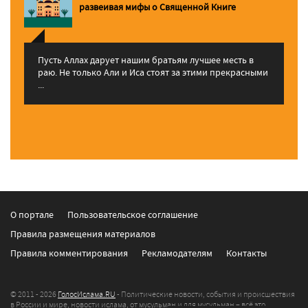
pазвеивая мифы о Священной Книге
Пусть Аллах дарует нашим братьям лучшее месть в
раю. Не только Али и Иса стоят за этими прекрасными
...
О портале
Пользовательское соглашение
Правила размещения материалов
Правила комментирования
Рекламодателям
Контакты
© 2011 - 2026
ГолосИслама.RU
- Политические новости, события и происшествия
в России и мире, новости ислама, от мусульман и для мусульман – всё это