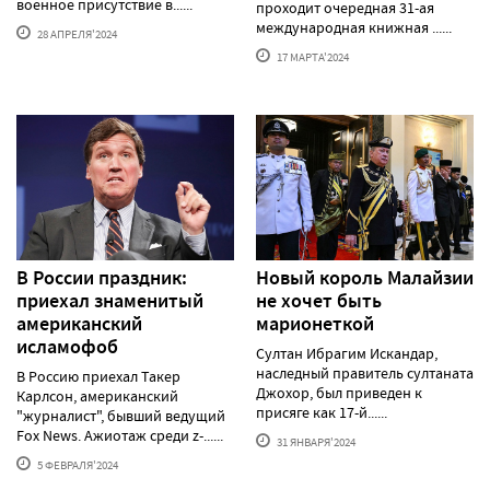
военное присутствие в......
проходит очередная 31-ая
международная книжная ......
28 АПРЕЛЯ'2024
17 МАРТА'2024
В России праздник:
Новый король Малайзии
приехал знаменитый
не хочет быть
американский
марионеткой
исламофоб
Султан Ибрагим Искандар,
наследный правитель султаната
В Россию приехал Такер
Джохор, был приведен к
Карлсон, американский
присяге как 17-й......
"журналист", бывший ведущий
Fox News. Ажиотаж среди z-......
31 ЯНВАРЯ'2024
5 ФЕВРАЛЯ'2024