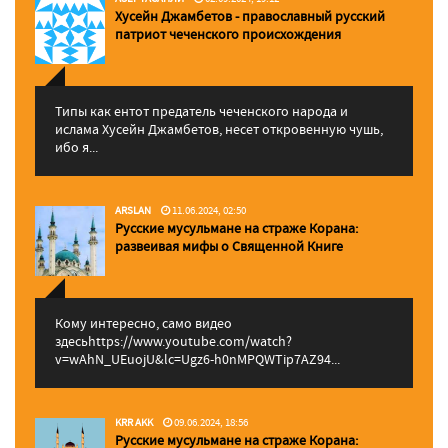
Хусейн Джамбетов - православный русский
патриот чеченского происхождения
Типы как ентот предатель чеченского народа и
ислама Хусейн Джамбетов, несет откровенную чушь,
ибо я...
ARSLAN
11.06.2024, 02:50
Русские мусульмане на страже Корана:
pазвеивая мифы о Священной Книге
Кому интересно, само видео
здесьhttps://www.youtube.com/watch?
v=wAhN_UEuojU&lc=Ugz6-h0nMPQWTip7AZ94...
KRR AKK
09.06.2024, 18:56
Русские мусульмане на страже Корана: