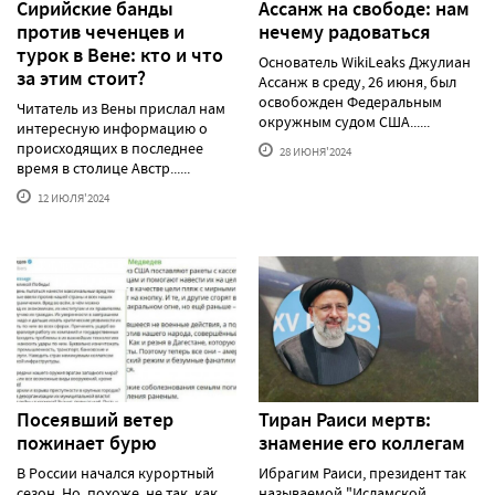
Сирийские банды
Ассанж на свободе: нам
против чеченцев и
нечему радоваться
турок в Вене: кто и что
Основатель WikiLeaks Джулиан
за этим стоит?
Ассанж в среду, 26 июня, был
освобожден Федеральным
Читатель из Вены прислал нам
окружным судом США......
интересную информацию о
происходящих в последнее
28 ИЮНЯ'2024
время в столице Австр......
12 ИЮЛЯ'2024
Посеявший ветер
Тиран Раиси мертв:
пожинает бурю
знамение его коллегам
В России начался курортный
Ибрагим Раиси, президент так
сезон. Но, похоже, не так, как
называемой "Исламской