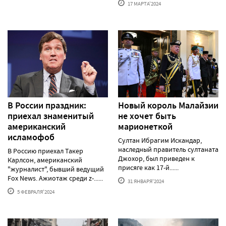
17 МАРТА'2024
В России праздник:
Новый король Малайзии
приехал знаменитый
не хочет быть
американский
марионеткой
исламофоб
Султан Ибрагим Искандар,
наследный правитель султаната
В Россию приехал Такер
Джохор, был приведен к
Карлсон, американский
присяге как 17-й......
"журналист", бывший ведущий
Fox News. Ажиотаж среди z-......
31 ЯНВАРЯ'2024
5 ФЕВРАЛЯ'2024