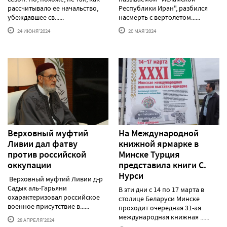
рассчитывало ее начальство,
Республики Иран", разбился
убеждавшее св......
насмерть с вертолетом......
24 ИЮНЯ'2024
20 МАЯ'2024
Верховный муфтий
На Международной
Ливии дал фатву
книжной ярмарке в
против российской
Минске Турция
оккупации
представила книги С.
Нурси
Верховный муфтий Ливии д-р
Садык аль-Гарьяни
В эти дни с 14 по 17 марта в
охарактеризовал российское
столице Беларуси Минске
военное присутствие в......
проходит очередная 31-ая
международная книжная ......
28 АПРЕЛЯ'2024