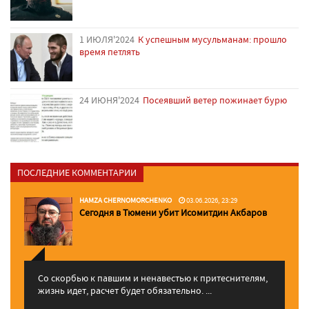
1 ИЮЛЯ'2024
К успешным мусульманам: прошло
время петлять
24 ИЮНЯ'2024
Посеявший ветер пожинает бурю
ПОСЛЕДНИЕ КОММЕНТАРИИ
HAMZA CHERNOMORCHENKO
03.06.2026, 23:29
Сегодня в Тюмени убит Исомитдин Акбаров
Со скорбью к павшим и ненавестью к притеснителям,
жизнь идет, расчет будет обязательно. ...