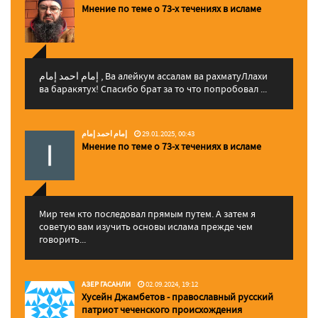
Мнение по теме о 73-х течениях в исламе
إمام احمد إمام , Ва алейкум ассалам ва рахматуЛлахи
ва баракятух! Спасибо брат за то что попробовал ...
إمام احمد إمام
29.01.2025, 00:43
Мнение по теме о 73-х течениях в исламе
Мир тем кто последовал прямым путем. А затем я
советую вам изучить основы ислама прежде чем
говорить...
АЗЕР ГАСАНЛИ
02.09.2024, 19:12
Хусейн Джамбетов - православный русский
патриот чеченского происхождения