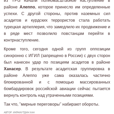
из YPG начали полномасштабное наступление в
районе
Алеппо
, которое принесло им определенные
успехи. С другой стороны, против наземных сил
асадитов и курдских террористов стала работать
турецкая артиллерия, что замедлило их продвижение и
в ряде мест позволило повстанцам перейти в
контрнаступление.
Кроме того, сегодня одной из групп оппозиции
синхронно с ИГИЛ (запрещено в России) с двух сторон
был нанесен удар по позициям асадитов в районе
Ханасер
. В результате асадитская группировка в
районе Алеппо уже сама оказалась частично
блокированной и с помощью массированных
бомбардировок российской авиации сейчас пытается
вернуть контроль над утраченными позициями.
Так что, "мирные переговоры" набирают обороты.
АВТОР: ИКРАМУТДИН ХАН