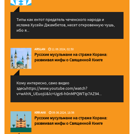
Типы как ентот предатель чеченского народа и
ислама Хусейн Джамбетов, несет откровенную чушь,
ибо я...
ARSLAN
11.06.2024, 02:50
Русские мусульмане на страже Корана:
pазвеивая мифы о Священной Книге
Кому интересно, само видео
здесьhttps://www.youtube.com/watch?
v=wAhN_UEuojU&lc=Ugz6-h0nMPQWTip7AZ94...
KRR AKK
09.06.2024, 18:56
Русские мусульмане на страже Корана:
pазвеивая мифы о Священной Книге