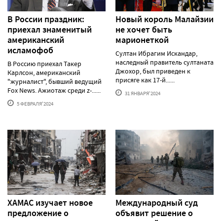
В России праздник:
Новый король Малайзии
приехал знаменитый
не хочет быть
американский
марионеткой
исламофоб
Султан Ибрагим Искандар,
наследный правитель султаната
В Россию приехал Такер
Джохор, был приведен к
Карлсон, американский
присяге как 17-й......
"журналист", бывший ведущий
Fox News. Ажиотаж среди z-......
31 ЯНВАРЯ'2024
5 ФЕВРАЛЯ'2024
ХАМАС изучает новое
Международный суд
предложение о
объявит решение о