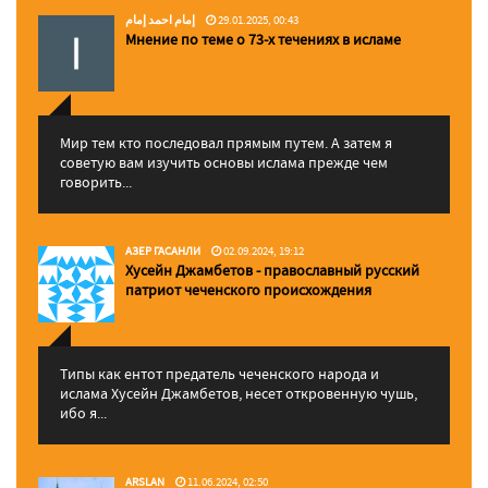
إمام احمد إمام
29.01.2025, 00:43
Мнение по теме о 73-х течениях в исламе
Мир тем кто последовал прямым путем. А затем я
советую вам изучить основы ислама прежде чем
говорить...
АЗЕР ГАСАНЛИ
02.09.2024, 19:12
Хусейн Джамбетов - православный русский
патриот чеченского происхождения
Типы как ентот предатель чеченского народа и
ислама Хусейн Джамбетов, несет откровенную чушь,
ибо я...
ARSLAN
11.06.2024, 02:50