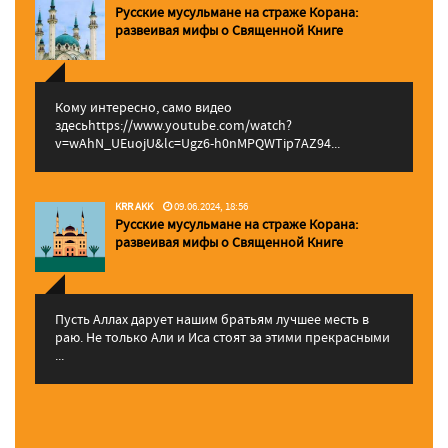
Русские мусульмане на страже Корана:
pазвеивая мифы о Священной Книге
Кому интересно, само видео
здесьhttps://www.youtube.com/watch?
v=wAhN_UEuojU&lc=Ugz6-h0nMPQWTip7AZ94...
KRR AKK
09.06.2024, 18:56
Русские мусульмане на страже Корана:
pазвеивая мифы о Священной Книге
Пусть Аллах дарует нашим братьям лучшее месть в
раю. Не только Али и Иса стоят за этими прекрасными
...