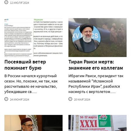
12 ИЮЛЯ'2024
Посеявший ветер
Тиран Раиси мертв:
пожинает бурю
знамение его коллегам
В России начался курортный
Ибрагим Раиси, президент так
сезон. Но, похоже, не так, как
называемой "Исламской
рассчитывало ее начальство,
Республики Иран", разбился
убеждавшее св......
насмерть с вертолетом......
24 ИЮНЯ'2024
20 МАЯ'2024