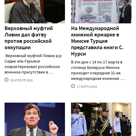
Верховный муфтий
На Международной
Ливии дал фатву
книжной ярмарке в
против российской
Минске Турция
оккупации
представила книги С.
Нурси
Верховный муфтий Ливии д-р
Садык аль-Гарьяни
В эти дни с 14 по 17 марта в
охарактеризовал российское
столице Беларуси Минске
военное присутствие в......
проходит очередная 31-ая
международная книжная ......
28 АПРЕЛЯ'2024
17 МАРТА'2024