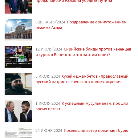
провал миссии Рахмона убедить Путина
8 ДЕКАБРЯ'2024
Поздравление с уничтожением
режима Асада
12 ИЮЛЯ'2024
Сирийские банды против чеченцев
и турок в Вене: кто и что за этим стоит?
5 ИЮЛЯ'2024
Хусейн Джамбетов - православный
русский патриот чеченского происхождения
1 ИЮЛЯ'2024
К успешным мусульманам: прошло
время петлять
24 ИЮНЯ'2024
Посеявший ветер пожинает бурю