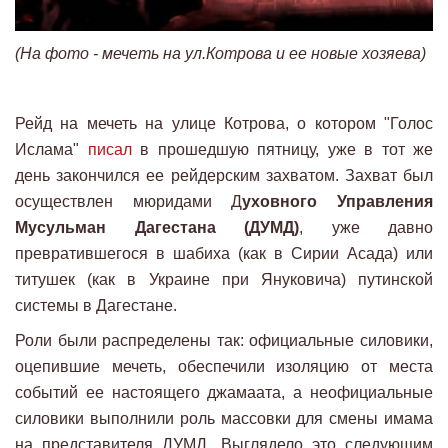
(На фото - мечеть на ул.Котрова и ее новые хозяева)
Рейд на мечеть на улице Котрова, о котором "Голос
Ислама"
писал
в прошедшую пятницу, уже в тот же
день закончился ее рейдерским захватом. Захват был
осуществлен мюридами Д
уховного Управления
Мусульман Дагестана (ДУМД)
, уже давно
превратившегося в шабиха (как в Сирии Асада) или
титушек (как в Украине при Януковича) путинской
системы в Дагестане.
Роли были распределены так: официальные силовики,
оцепившие мечеть, обеспечили изоляцию от места
событий ее настоящего джамаата, а неофициальные
силовики выполнили роль массовки для смены имама
на представителя ДУМД. Выглядело это следующим