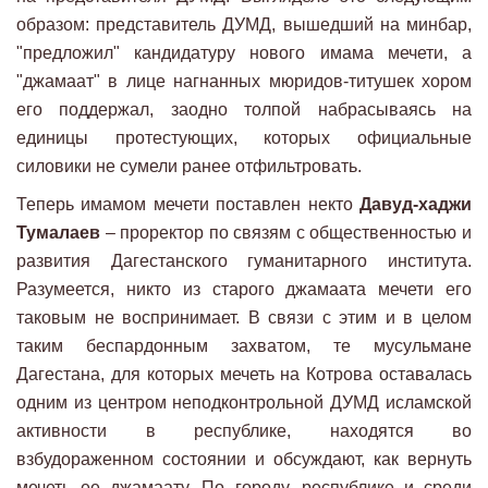
образом: представитель ДУМД, вышедший на минбар,
"предложил" кандидатуру нового имама мечети, а
"джамаат" в лице нагнанных мюридов-титушек хором
его поддержал, заодно толпой набрасываясь на
единицы протестующих, которых официальные
силовики не сумели ранее отфильтровать.
Теперь имамом мечети поставлен некто
Давуд-хаджи
Тумалаев
– проректор по связям с общественностью и
развития Дагестанского гуманитарного института.
Разумеется, никто из старого джамаата мечети его
таковым не воспринимает. В связи с этим и в целом
таким беспардонным захватом, те мусульмане
Дагестана, для которых мечеть на Котрова оставалась
одним из центром неподконтрольной ДУМД исламской
активности в республике, находятся во
взбудораженном состоянии и обсуждают, как вернуть
мечеть ее джамаату. По городу, республике и среди