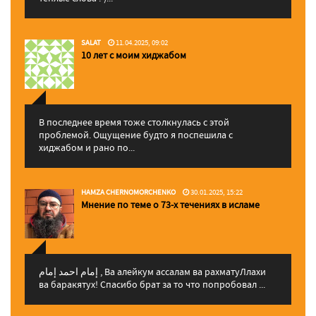
SALAT
11.04.2025, 09:02
10 лет с моим хиджабом
В последнее время тоже столкнулась с этой
проблемой. Ощущение будто я поспешила с
хиджабом и рано по...
HAMZA CHERNOMORCHENKO
30.01.2025, 15:22
Мнение по теме о 73-х течениях в исламе
إمام احمد إمام , Ва алейкум ассалам ва рахматуЛлахи
ва баракятух! Спасибо брат за то что попробовал ...