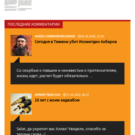
ПОСЛЕДНИЕ КОММЕНТАРИИ
HAMZA CHERNOMORCHENKO
03.06.2026, 23:29
Сегодня в Тюмени убит Исомитдин Акбаров
Со скорбью к павшим и ненавестью к притеснителям,
жизнь идет, расчет будет обязательно. ...
ИКРАМУТДИН ХАН
17.04.2025, 00:27
10 лет с моим хиджабом
Salat, да укрепит вас Аллаx! Увидели, спасибо за
теплые слова :-)...