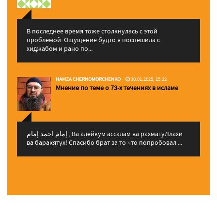
В последнее время тоже столкнулась с этой
проблемой. Ощущение будто я поспешила с
хиджабом и рано по...
HAMZA CHERNOMORCHENKO
30.01.2025, 15:22
Мнение по теме о 73-х течениях в исламе
إمام احمد إمام , Ва алейкум ассалам ва рахматуЛлахи
ва баракятух! Спасибо брат за то что попробовал ...