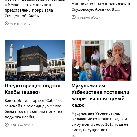
Миннихановым отправилась в
в Мекке – на экспозиции
Саудовскую Аравию. В х......
представлены покрывала
Священной Каабы. ......
9 ФЕВРАЛЯ'2017
22 ИЮЛЯ'2017
Предотвращен поджог
Мусульманам
Каабы (видео)
Узбекистана поставили
запрет на повторный
Как сообщил портал "Сабк" со
хадж
ссылкой на очевидца, в Мекке
была предотвращена попытка
Мусульмане Узбекистана,
поджога Каабы.......
желающие совершить хадж и
умру повторно, с 2017 года не
7 ФЕВРАЛЯ'2017
смогут осуществить ......