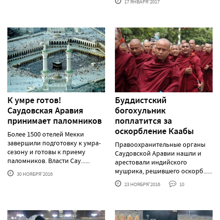
17 ЯНВАРЯ'2017
К умре готов!
Буддистский
Саудовская Аравия
богохульник
принимает паломников
поплатится за
оскорбление Каабы
Более 1500 отелей Мекки
завершили подготовку к умра-
Правоохранительные органы
сезону и готовы к приему
Саудовской Аравии нашли и
паломников. Власти Сау......
арестовали индийского
мушрика, решившего оскорб......
30 НОЯБРЯ'2016
23 НОЯБРЯ'2016
10