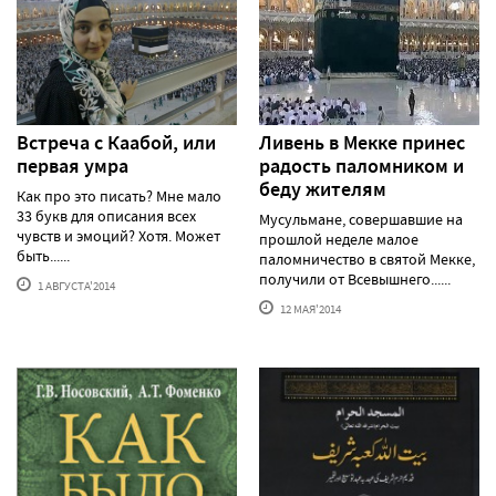
Встреча с Каабой, или
Ливень в Мекке принес
первая умра
радость паломником и
беду жителям
Как про это писать? Мне мало
33 букв для описания всех
Мусульмане, совершавшие на
чувств и эмоций? Хотя. Может
прошлой неделе малое
быть......
паломничество в святой Мекке,
получили от Всевышнего......
1 АВГУСТА'2014
12 МАЯ'2014