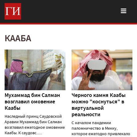
КААБА
Мухаммад бин Салман
Черного камня Каабы
возглавил омовение
можно "коснуться" в
Каабы
виртуальной
реальности
Наследный принц Саудовской
Аравии Мухаммад бин Салман
С началом пандемии
возглавил ежегодное омовение
паломничество в Мекку,
Каабы. К саудовс......
которое ежегодно привлекало