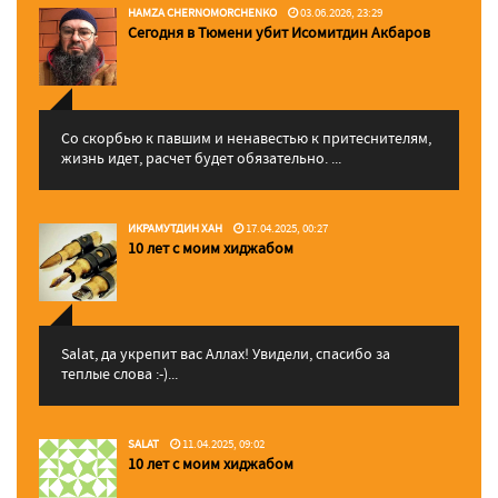
HAMZA CHERNOMORCHENKO
03.06.2026, 23:29
Сегодня в Тюмени убит Исомитдин Акбаров
Со скорбью к павшим и ненавестью к притеснителям,
жизнь идет, расчет будет обязательно. ...
ИКРАМУТДИН ХАН
17.04.2025, 00:27
10 лет с моим хиджабом
Salat, да укрепит вас Аллаx! Увидели, спасибо за
теплые слова :-)...
SALAT
11.04.2025, 09:02
10 лет с моим хиджабом