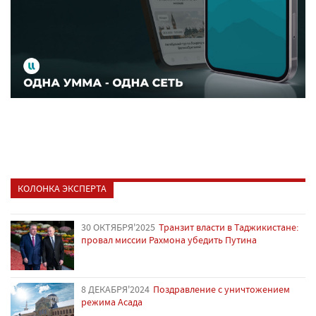
КОЛОНКА ЭКСПЕРТА
30 ОКТЯБРЯ'2025
Транзит власти в Таджикистане:
провал миссии Рахмона убедить Путина
8 ДЕКАБРЯ'2024
Поздравление с уничтожением
режима Асада