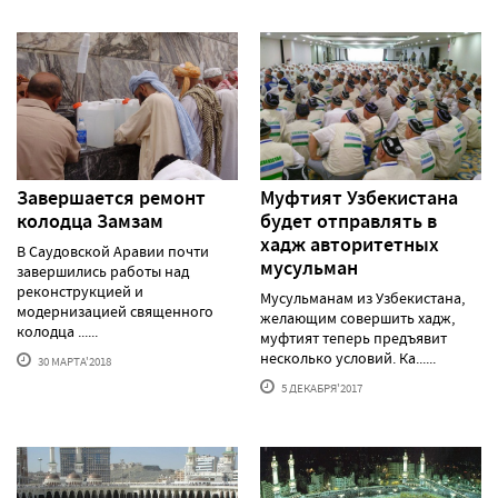
Завершается ремонт
Муфтият Узбекистана
колодца Замзам
будет отправлять в
хадж авторитетных
В Саудовской Аравии почти
мусульман
завершились работы над
реконструкцией и
Мусульманам из Узбекистана,
модернизацией священного
желающим совершить хадж,
колодца ......
муфтият теперь предъявит
несколько условий. Ка......
30 МАРТА'2018
5 ДЕКАБРЯ'2017