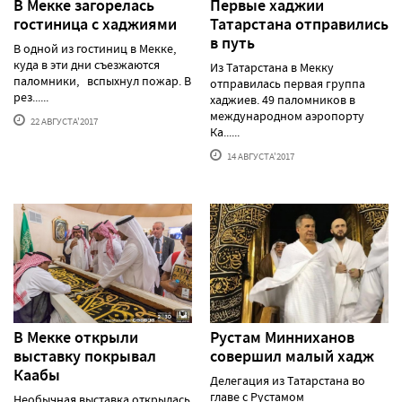
В Мекке загорелась
Первые хаджии
гостиница с хаджиями
Татарстана отправились
в путь
В одной из гостиниц в Мекке,
куда в эти дни съезжаются
Из Татарстана в Мекку
паломники, вспыхнул пожар. В
отправилась первая группа
рез......
хаджиев. 49 паломников в
международном аэропорту
22 АВГУСТА'2017
Ка......
14 АВГУСТА'2017
В Мекке открыли
Рустам Минниханов
выставку покрывал
совершил малый хадж
Каабы
Делегация из Татарстана во
главе с Рустамом
Необычная выставка открылась