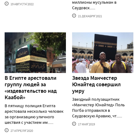
миллионы мусульман в
19 АВГУСТА'2022
Саудовск......
21 ДЕКАБРЯ'2021
В Египте арестовали
Звезда Манчестер
группу людей за
Юнайтед совершил
«издевательство над
умру
Каабой»
Звездный полузащитник
«Манчестер Юнайтед» Поль
В пятницу полиция Египта
Погба отправился в
арестовала несколько человек
Саудовскую Аравию, чт......
за организацию уличного
шествия с участием им......
17 МАЯ'2019
27 АПРЕЛЯ'2020