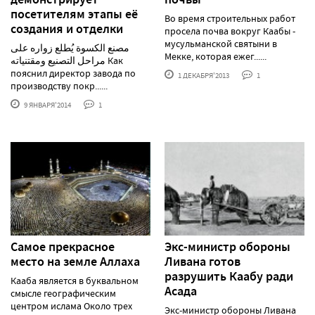
посетителям этапы её
Во время строительных работ
создания и отделки
просела почва вокруг Каабы -
мусульманской святыни в
مصنع الكسوة يُطلع زواره على
Мекке, которая ежег......
مراحل التصنيع ومقتنياته Как
пояснил директор завода по
1 ДЕКАБРЯ'2013
1
производству покр......
9 ЯНВАРЯ'2014
1
Самое прекрасное
Экс-министр обороны
место на земле Аллаха
Ливана готов
разрушить Каабу ради
Кааба является в буквальном
Асада
смысле географическим
центром ислама Около трех
Экс-министр обороны Ливана