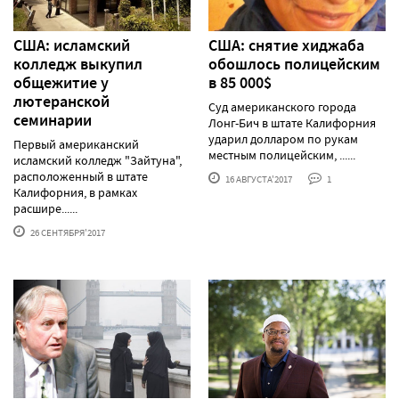
США: исламский
США: снятие хиджаба
колледж выкупил
обошлось полицейским
общежитие у
в 85 000$
лютеранской
Суд американского города
семинарии
Лонг-Бич в штате Калифорния
ударил долларом по рукам
Первый американский
местным полицейским, ......
исламский колледж "Зайтуна",
расположенный в штате
16 АВГУСТА'2017
1
Калифорния, в рамках
расшире......
26 СЕНТЯБРЯ'2017