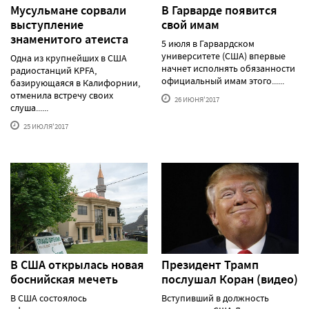
Мусульмане сорвали
В Гарварде появится
выступление
свой имам
знаменитого атеиста
5 июля в Гарвардском
университете (США) впервые
Одна из крупнейших в США
начнет исполнять обязанности
радиостанций KPFA,
официальный имам этого......
базирующаяся в Калифорнии,
отменила встречу своих
26 ИЮНЯ'2017
слуша......
25 ИЮЛЯ'2017
В США открылась новая
Президент Трамп
боснийская мечеть
послушал Коран (видео)
В США состоялось
Вступивший в должность