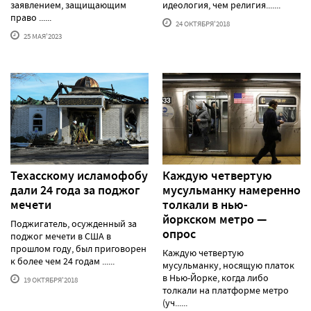
заявлением, защищающим
идеология, чем религия.......
право ......
24 ОКТЯБРЯ'2018
25 МАЯ'2023
Техасскому исламофобу
Каждую четвертую
дали 24 года за поджог
мусульманку намеренно
мечети
толкали в нью-
йоркском метро —
Поджигатель, осужденный за
опрос
поджог мечети в США в
прошлом году, был приговорен
Каждую четвертую
к более чем 24 годам ......
мусульманку, носящую платок
в Нью-Йорке, когда либо
19 ОКТЯБРЯ'2018
толкали на платформе метро
(уч......