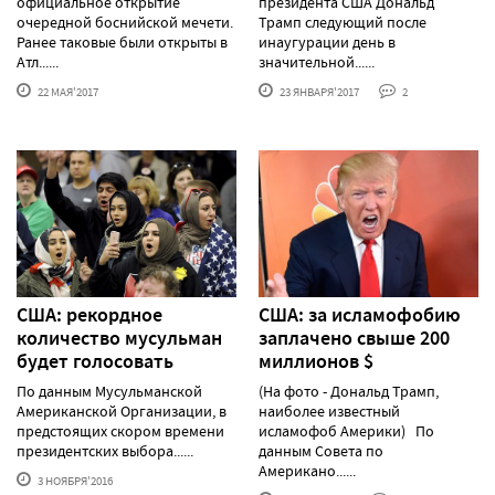
официальное открытие
президента США Дональд
очередной боснийской мечети.
Трамп следующий после
Ранее таковые были открыты в
инаугурации день в
Атл......
значительной......
22 МАЯ'2017
23 ЯНВАРЯ'2017
2
США: рекордное
США: за исламофобию
количество мусульман
заплачено свыше 200
будет голосовать
миллионов $
По данным Мусульманской
(На фото - Дональд Трамп,
Американской Организации, в
наиболее известный
предстоящих скором времени
исламофоб Америки) По
президентских выбора......
данным Совета по
Американо......
3 НОЯБРЯ'2016