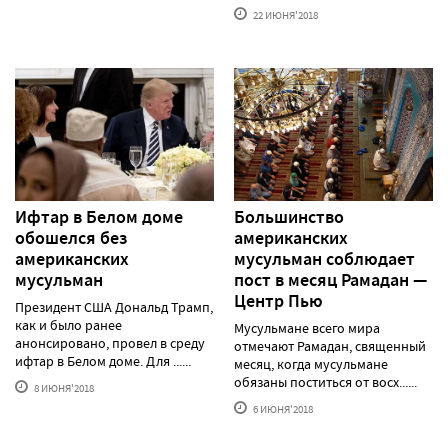
22 ИЮНЯ'2018
Ифтар в Белом доме
Большинство
обошелся без
американских
американских
мусульман соблюдает
мусульман
пост в месяц Рамадан —
Центр Пью
Президент США Дональд Трамп,
как и было ранее
Мусульмане всего мира
анонсировано, провел в среду
отмечают Рамадан, священный
ифтар в Белом доме. Для ......
месяц, когда мусульмане
обязаны поститься от восх......
8 ИЮНЯ'2018
6 ИЮНЯ'2018