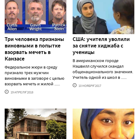
Три человека признаны
США: учителя уволили
виновными в попытке
за снятие хиджаба с
взорвать мечеть в
ученицы
Канзасе
В американском городе
Нэшвилл случился скандал
Федеральное жюри в среду
общенационального значения.
признало трех мужчин
Учитель одной из школ в ......
виновными в заговоре с целью
взорвать мечеть и жилой ......
10 НОЯБРЯ'2017
19 АПРЕЛЯ'2018