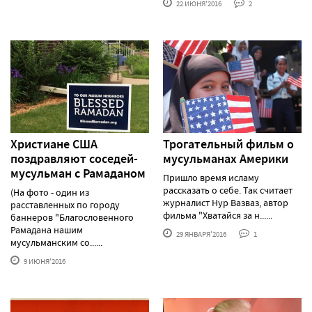
22 ИЮНЯ'2016
2
Христиане США
Трогательный фильм о
поздравляют соседей-
мусульманах Америки
мусульман с Рамаданом
Пришло время исламу
рассказать о себе. Так считает
(На фото - один из
журналист Нур Вазваз, автор
расставленных по городу
фильма "Хватайся за н......
баннеров "Благословенного
Рамадана нашим
29 ЯНВАРЯ'2016
1
мусульманским со......
9 ИЮНЯ'2016