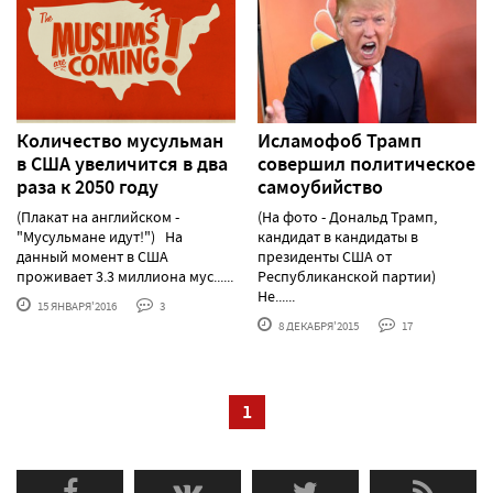
Количество мусульман
Исламофоб Трамп
в США увеличится в два
совершил политическое
раза к 2050 году
самоубийство
(Плакат на английском -
(На фото - Дональд Трамп,
"Мусульмане идут!") На
кандидат в кандидаты в
данный момент в США
президенты США от
проживает 3.3 миллиона мус......
Республиканской партии)
Не......
15 ЯНВАРЯ'2016
3
8 ДЕКАБРЯ'2015
17
1