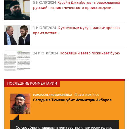
5 ИЮЛЯ'2024
Хусейн Джамбетов - православный
русский патриот чеченского происхождения
1 ИЮЛЯ'2024
К успешным мусульманам: прошло
время петлять
24 ИЮНЯ'2024
Посеявший ветер пожинает бурю
ПОСЛЕДНИЕ КОММЕНТАРИИ
HAMZA CHERNOMORCHENKO
03.06.2026, 23:29
Сегодня в Тюмени убит Исомитдин Акбаров
Со скорбью к павшим и ненавестью к притеснителям,