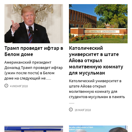
Трамп проведет ифтар в
Католический
Белом доме
университет в штате
Айова открыл
Американский президент
молитвенную комнату
Дональд Трамп проведет ифтар
для мусульман
(ужин после поста) в Белом
доме на следующей не......
Католический университет в
штате Айова открыл
4 ИЮНЯ'2018
молитвенную комнату для
студентов-мусульман в память
......
16 МАЯ'2018