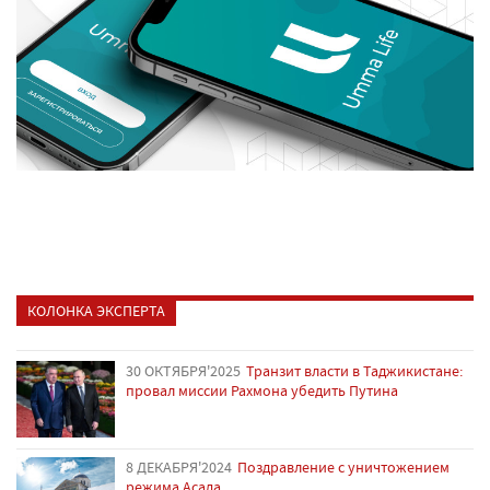
КОЛОНКА ЭКСПЕРТА
30 ОКТЯБРЯ'2025
Транзит власти в Таджикистане:
провал миссии Рахмона убедить Путина
8 ДЕКАБРЯ'2024
Поздравление с уничтожением
режима Асада