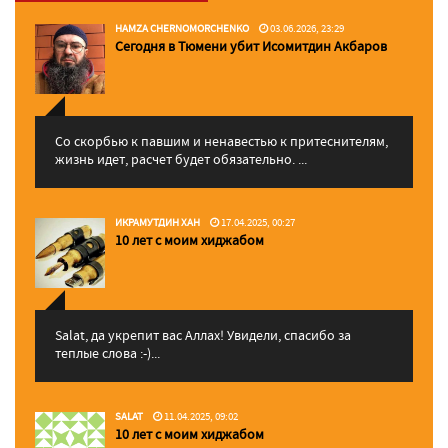
HAMZA CHERNOMORCHENKO
03.06.2026, 23:29
Сегодня в Тюмени убит Исомитдин Акбаров
Со скорбью к павшим и ненавестью к притеснителям,
жизнь идет, расчет будет обязательно. ...
ИКРАМУТДИН ХАН
17.04.2025, 00:27
10 лет с моим хиджабом
Salat, да укрепит вас Аллаx! Увидели, спасибо за
теплые слова :-)...
SALAT
11.04.2025, 09:02
10 лет с моим хиджабом