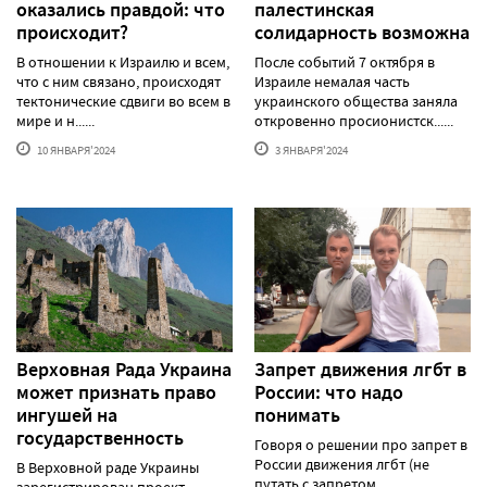
оказались правдой: что
палестинская
происходит?
солидарность возможна
В отношении к Израилю и всем,
После событий 7 октября в
что с ним связано, происходят
Израиле немалая часть
тектонические сдвиги во всем в
украинского общества заняла
мире и н......
откровенно просионистск......
10 ЯНВАРЯ'2024
3 ЯНВАРЯ'2024
Верховная Рада Украина
Запрет движения лгбт в
может признать право
России: что надо
ингушей на
понимать
государственность
Говоря о решении про запрет в
России движения лгбт (не
В Верховной раде Украины
путать с запретом
зарегистрирован проект