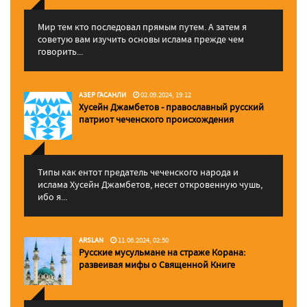
Мир тем кто последовал прямым путем. А затем я
советую вам изучить основы ислама прежде чем
говорить...
АЗЕР ГАСАНЛИ
02.09.2024, 19:12
Хусейн Джамбетов - православный русский
патриот чеченского происхождения
Типы как ентот предатель чеченского народа и
ислама Хусейн Джамбетов, несет откровенную чушь,
ибо я...
ARSLAN
11.06.2024, 02:50
Русские мусульмане на страже Корана:
pазвеивая мифы о Священной Книге