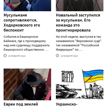
Мусульмане
Навальный заступился
сопротивляются.
за мусульман. Его
Ходорковского это
команда это
беспокоит
проигнорировала
События в башкирском
На этой неделе, выступая в так
Баймаке, где к проходящему
называемом "Верховном суде"
над ним судилищу поддержать
так называемой "Российской
башкирского общественно......
Федерации" по......
16 ЯНВАРЯ'2024
13 ЯНВАРЯ'2024
Евреи под землей
Украинско-