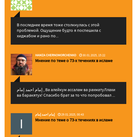
В последнее время тоже столкнулась с этой
проблемой. Ощущение будто я поспешила с
хиджабом и рано по...
HAMZA CHERNOMORCHENKO
30.01.2025, 15:22
Мнение по теме о 73-х течениях в исламе
إمام احمد إمام , Ва алейкум ассалам ва рахматуЛлахи
ва баракятух! Спасибо брат за то что попробовал ...
إمام احمد إمام
29.01.2025, 00:43
Мнение по теме о 73-х течениях в исламе