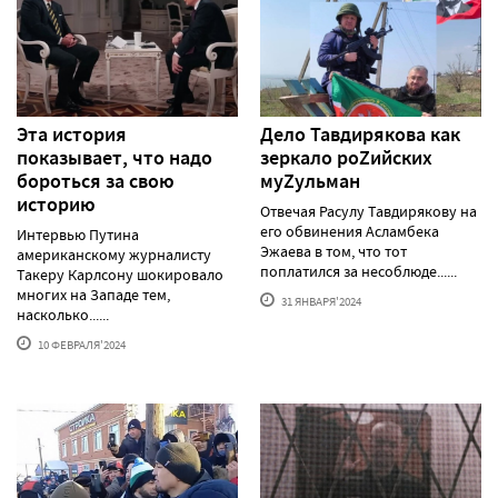
Эта история
Дело Тавдирякова как
показывает, что надо
зеркало роZийских
бороться за свою
муZульман
историю
Отвечая Расулу Тавдирякову на
его обвинения Асламбека
Интервью Путина
Эжаева в том, что тот
американскому журналисту
поплатился за несоблюде......
Такеру Карлсону шокировало
многих на Западе тем,
31 ЯНВАРЯ'2024
насколько......
10 ФЕВРАЛЯ'2024