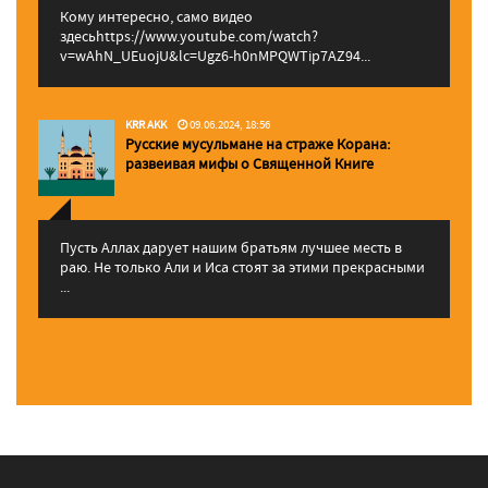
Кому интересно, само видео
здесьhttps://www.youtube.com/watch?
v=wAhN_UEuojU&lc=Ugz6-h0nMPQWTip7AZ94...
KRR AKK
09.06.2024, 18:56
Русские мусульмане на страже Корана:
pазвеивая мифы о Священной Книге
Пусть Аллах дарует нашим братьям лучшее месть в
раю. Не только Али и Иса стоят за этими прекрасными
...