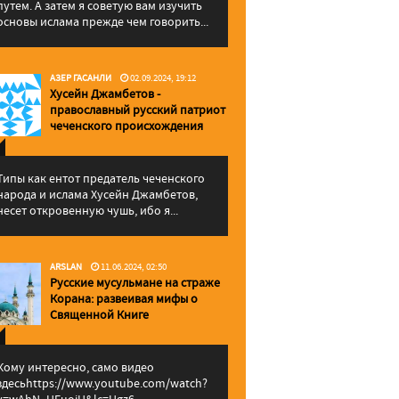
путем. А затем я советую вам изучить
основы ислама прежде чем говорить...
АЗЕР ГАСАНЛИ
02.09.2024, 19:12
Хусейн Джамбетов -
православный русский патриот
чеченского происхождения
Типы как ентот предатель чеченского
народа и ислама Хусейн Джамбетов,
несет откровенную чушь, ибо я...
ARSLAN
11.06.2024, 02:50
Русские мусульмане на страже
Корана: pазвеивая мифы о
Священной Книге
Кому интересно, само видео
здесьhttps://www.youtube.com/watch?