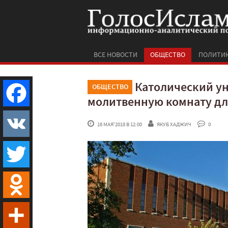
ВСЕ НОВОСТИ
ОБЩЕСТВО
ПОЛИТИ
Католический ун
ОБЩЕСТВО
молитвенную комнату дл
Facebook
 16 МАЯ'2018 В 12:00
ЯКУБ ХАДЖИЧ
 0
VK
Twitter
Odnoklassniki