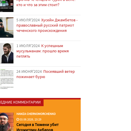
кто и что за этим стоит?
5 ИЮЛЯ'2024
Хусейн Джамбетов -
православный русский патриот
чеченского происхождения
1 ИЮЛЯ'2024
К успешным
мусульманам: прошло время
петлять
24 ИЮНЯ'2024
Посеявший ветер
пожинает бурю
ЕДНИЕ КОММЕНТАРИИ
HAMZA CHERNOMORCHENKO
03.06.2026, 23:29
Сегодня в Тюмени убит
Исомитдин Акбаров