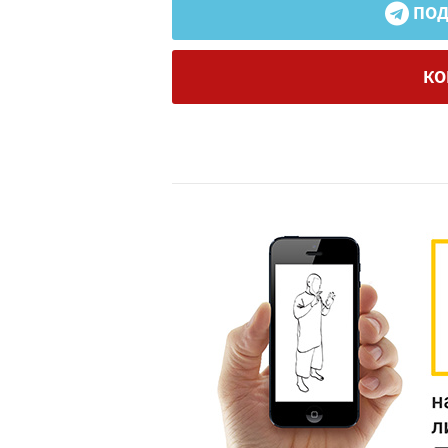
ПОД
КО