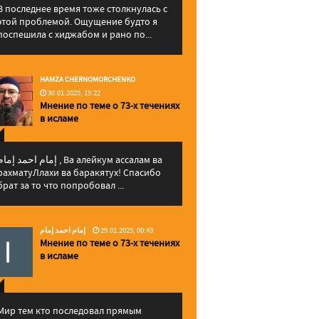
В последнее время тоже столкнулась с
этой проблемой. Ощущение будто я
поспешила с хиджабом и рано по...
HAMZA CHERNOMORCHENKO
30.01.2025, 15:22
Мнение по теме о 73-х течениях
в исламе
إمام احمد إما , Ва алейкум ассалам ва
рахматуЛлахи ва баракятух! Спасибо
брат за то что попробовал ...
إمام احمد إمام
29.01.2025, 00:43
Мнение по теме о 73-х течениях
в исламе
Мир тем кто последовал прямым