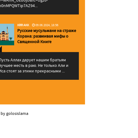
v=wAhN_UEuojU&lc=Ugz6-
h0nMPQWTip7AZ94...
KRR AKK
09.06.2024, 18:56
Русские мусульмане на страже
Корана: pазвеивая мифы о
Священной Книге
Пусть Аллах дарует нашим братьям
лучшее месть в раю. Не только Али и
Иса стоят за этими прекрасными ...
 by golosislama