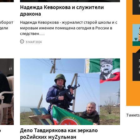
Надежда Кеворкова и служители
дракона
аоборот
Надежда Кеворкова - журналист старой школы и с
едели
мировым именем помещена сегодня в России в
следствен......
6 МАЯ'2024
Tweets
о
Дело Тавдирякова как зеркало
роZийских муZульман