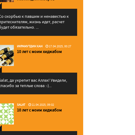
Со скорбью к павшим и ненавестью к
притеснителям, жизнь идет, расчет
будет обязательно. ...
ИКРАМУТДИН ХАН
17.04.2025, 00:27
10 лет с моим хиджабом
Salat, да укрепит вас Аллаx! Увидели,
спасибо за теплые слова :-)...
SALAT
11.04.2025, 09:02
10 лет с моим хиджабом