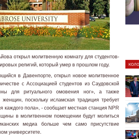
Айова открыл молитвенную комнату для студентов-
КОЛО
ировых религий, который умер в прошлом году.
ющийся в Давенпорте, открыл новое молитвенное
ничестве с Ассоциацией студентов из Саудовской
ины для ритуального омовения ног», а также
 женщин, поскольку исламская традиция требует
я каждого пола», - сообщает местная станция NPR
енщины в молитвенном помещении будут молиться
иканских медиа больше чем само присутствие
ком университете.