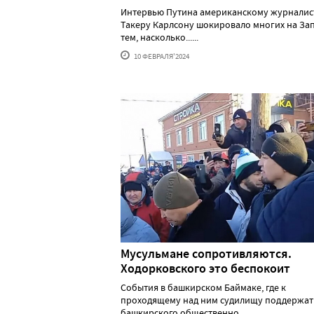
Интервью Путина американскому журналис
Такеру Карлсону шокировало многих на За
тем, насколько......
10 ФЕВРАЛЯ'2024
Мусульмане сопротивляются.
Ходорковского это беспокоит
События в башкирском Баймаке, где к
проходящему над ним судилищу поддержат
башкирского общественно......