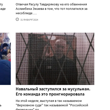
ту
Отвечая Расулу Тавдирякову на его обвинения
паде
Асламбека Эжаева в том, что тот поплатился за
несоблюде......
31 ЯНВАРЯ'2024
Навальный заступился за мусульман.
Его команда это проигнорировала
На этой неделе, выступая в так называемом
ь
"Верховном суде" так называемой "Российской
Федерации" по......