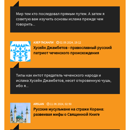
Мир тем кто последовал прямым путем. А затем я
советую вам изучить основы ислама прежде чем
говорить...
АЗЕР ГАСАНЛИ
02.09.2024, 19:12
Хусейн Джамбетов - православный русский
патриот чеченского происхождения
Типы как ентот предатель чеченского народа и
ислама Хусейн Джамбетов, несет откровенную чушь,
ибо я...
ARSLAN
11.06.2024, 02:50
Русские мусульмане на страже Корана:
pазвеивая мифы о Священной Книге