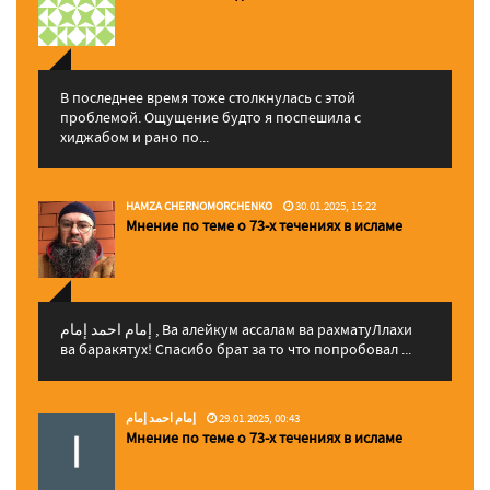
В последнее время тоже столкнулась с этой
проблемой. Ощущение будто я поспешила с
хиджабом и рано по...
HAMZA CHERNOMORCHENKO
30.01.2025, 15:22
Мнение по теме о 73-х течениях в исламе
إمام احمد إمام , Ва алейкум ассалам ва рахматуЛлахи
ва баракятух! Спасибо брат за то что попробовал ...
إمام احمد إمام
29.01.2025, 00:43
Мнение по теме о 73-х течениях в исламе