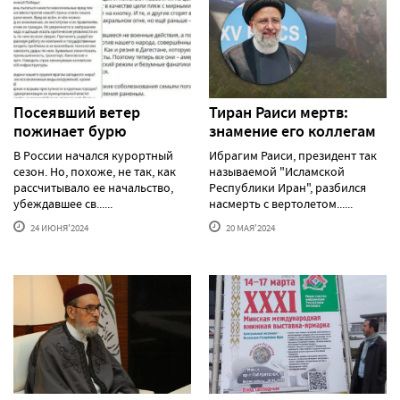
Посеявший ветер
Тиран Раиси мертв:
пожинает бурю
знамение его коллегам
В России начался курортный
Ибрагим Раиси, президент так
сезон. Но, похоже, не так, как
называемой "Исламской
рассчитывало ее начальство,
Республики Иран", разбился
убеждавшее св......
насмерть с вертолетом......
24 ИЮНЯ'2024
20 МАЯ'2024