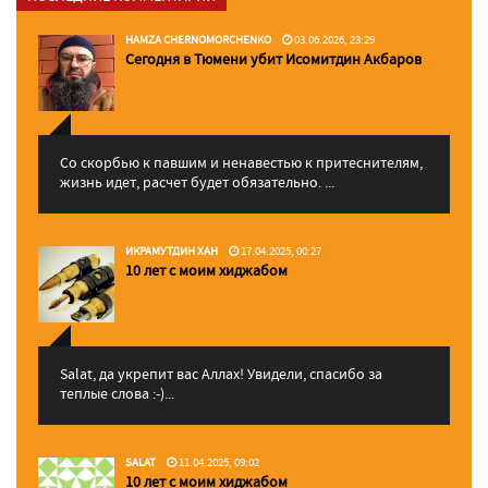
HAMZA CHERNOMORCHENKO
03.06.2026, 23:29
Сегодня в Тюмени убит Исомитдин Акбаров
Со скорбью к павшим и ненавестью к притеснителям,
жизнь идет, расчет будет обязательно. ...
ИКРАМУТДИН ХАН
17.04.2025, 00:27
10 лет с моим хиджабом
Salat, да укрепит вас Аллаx! Увидели, спасибо за
теплые слова :-)...
SALAT
11.04.2025, 09:02
10 лет с моим хиджабом