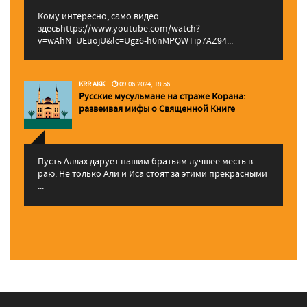
Кому интересно, само видео
здесьhttps://www.youtube.com/watch?
v=wAhN_UEuojU&lc=Ugz6-h0nMPQWTip7AZ94...
KRR AKK
09.06.2024, 18:56
Русские мусульмане на страже Корана:
pазвеивая мифы о Священной Книге
Пусть Аллах дарует нашим братьям лучшее месть в
раю. Не только Али и Иса стоят за этими прекрасными
...