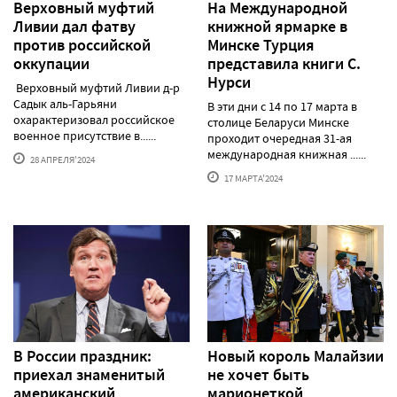
Верховный муфтий
На Международной
Ливии дал фатву
книжной ярмарке в
против российской
Минске Турция
оккупации
представила книги С.
Нурси
Верховный муфтий Ливии д-р
Садык аль-Гарьяни
В эти дни с 14 по 17 марта в
охарактеризовал российское
столице Беларуси Минске
военное присутствие в......
проходит очередная 31-ая
международная книжная ......
28 АПРЕЛЯ'2024
17 МАРТА'2024
В России праздник:
Новый король Малайзии
приехал знаменитый
не хочет быть
американский
марионеткой