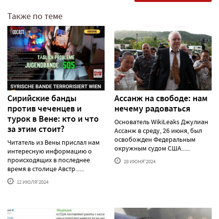
Также по теме
Сирийские банды
Ассанж на свободе: нам
против чеченцев и
нечему радоваться
турок в Вене: кто и что
Основатель WikiLeaks Джулиан
за этим стоит?
Ассанж в среду, 26 июня, был
освобожден Федеральным
Читатель из Вены прислал нам
окружным судом США......
интересную информацию о
происходящих в последнее
28 ИЮНЯ'2024
время в столице Австр......
12 ИЮЛЯ'2024