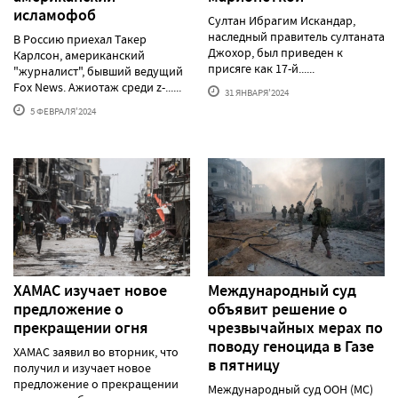
исламофоб
Султан Ибрагим Искандар,
наследный правитель султаната
В Россию приехал Такер
Джохор, был приведен к
Карлсон, американский
присяге как 17-й......
"журналист", бывший ведущий
Fox News. Ажиотаж среди z-......
31 ЯНВАРЯ'2024
5 ФЕВРАЛЯ'2024
ХАМАС изучает новое
Международный суд
предложение о
объявит решение о
прекращении огня
чрезвычайных мерах по
поводу геноцида в Газе
ХАМАС заявил во вторник, что
в пятницу
получил и изучает новое
предложение о прекращении
Международный суд ООН (МС)